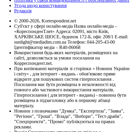
Політика у сфері конфіденційності і персональних даних
Угода щодо користування
Редакція
© 2000-2026, Korrespondent.net
Суб'єкт у сфері онлайн-медіа Назва онлайн-медіа –
«КореспонденТ.net» Адреса: 02091, місто Київ,
ХАРКІВСЬКЕ ШОСЕ, будинок 172-Б, офіс 208/1 E-mail:
sunlight@mediadim.com.ua
Телефон: 044-205-43-00
Ідентифікатор медіа – R40-06068
Використання будь-яких матеріалів, розміщених на
сайті, дозволяється за умови посилання на
Корреспондент.net.
При копіюванні матеріалів зі сторінки « Новини України
і світу» , для інтернет - видань - обов'язкове пряме
відкрите для пошукових систем гіперпосилання .
Посилання має бути розміщена в незалежності від
повного або часткового використання матеріалів.
Гіперпосилання ( для інтернет - видань) - повинна бути
розміщена в підзаголовку або в першому абзаці
матеріалу.
Новини з позначками "Думка", "Експертиза", "Заява",
"Регіони", "Гроші", "Влада", "Вибори", "Тест-драйв",
"Спецпроекти", "Промо" публікуються на правах
реклами.