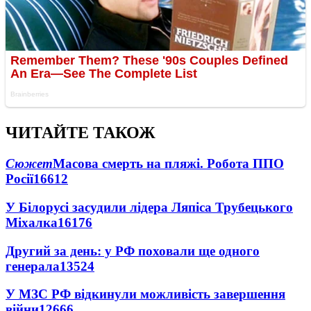
ЧИТАЙТЕ ТАКОЖ
Сюжет
Масова смерть на пляжі. Робота ППО
Росії
16612
У Білорусі засудили лідера Ляпіса Трубецького
Міхалка
16176
Другий за день: у РФ поховали ще одного
генерала
13524
У МЗС РФ відкинули можливість завершення
війни
12666