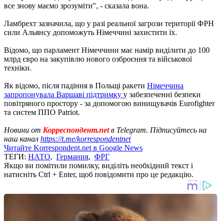
все знову маємо зрозуміти", - сказала вона.
Ламбрехт зазначила, що у разі реальної загрози території ФРН
сили Альянсу допоможуть Німеччині захистити їх.
Відомо, що парламент Німеччини має намір виділити до 100
млрд євро на закупівлю нового озброєння та військової
техніки.
Як відомо, після падіння в Польщі ракети
Німеччина
запропонувала Варшаві підтримку
у забезпеченні безпеки
повітряного простору - за допомогою винищувачів Eurofighter
та систем ППО Patriot.
Новини от
Корреспондент.net
в Telegram. Підписуйтесь на
наш канал
https://t.me/korrespondentnet
Читайте Korrespondent.net в Google News
ТЕГИ:
НАТО
,
Германия
,
ФРГ
Якщо ви помітили помилку, виділіть необхідний текст і
натисніть Ctrl + Enter, щоб повідомити про це редакцію.