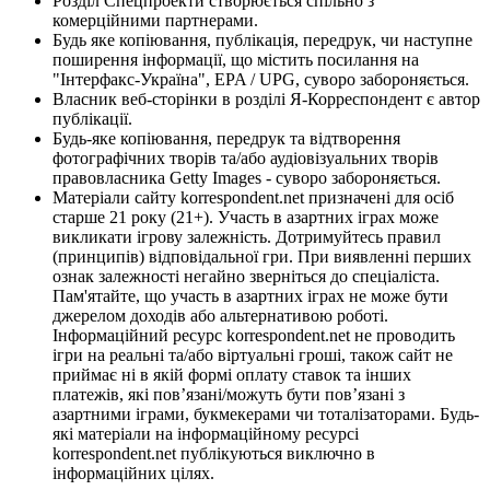
Розділ Спецпроекти створюється спільно з
комерційними партнерами.
Будь яке копіювання, публікація, передрук, чи наступне
поширення інформації, що містить посилання на
"Інтерфакс-Україна", EPA / UPG, суворо забороняється.
Власник веб-сторінки в розділі Я-Корреспондент є автор
публікації.
Будь-яке копіювання, передрук та відтворення
фотографічних творів та/або аудіовізуальних творів
правовласника Getty Images - суворо забороняється.
Матеріали сайту korrespondent.net призначені для осіб
старше 21 року (21+). Участь в азартних іграх може
викликати ігрову залежність. Дотримуйтесь правил
(принципів) відповідальної гри. При виявленні перших
ознак залежності негайно зверніться до спеціаліста.
Пам'ятайте, що участь в азартних іграх не може бути
джерелом доходів або альтернативою роботі.
Інформаційний ресурс korrespondent.net не проводить
ігри на реальні та/або віртуальні гроші, також сайт не
приймає ні в якій формі оплату ставок та інших
платежів, які пов’язані/можуть бути пов’язані з
азартними іграми, букмекерами чи тоталізаторами. Будь-
які матеріали на інформаційному ресурсі
korrespondent.net публікуються виключно в
інформаційних цілях.