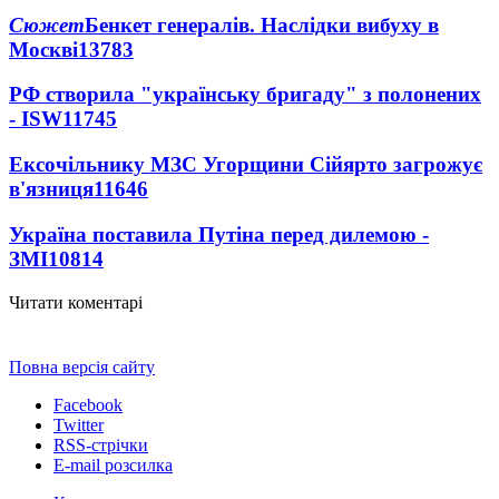
Сюжет
Бенкет генералів. Наслідки вибуху в
Москві
13783
РФ створила "українську бригаду" з полонених
- ISW
11745
Ексочільнику МЗС Угорщини Сійярто загрожує
в'язниця
11646
Україна поставила Путіна перед дилемою -
ЗМІ
10814
Читати коментарі
Повна версія сайту
Facebook
Twitter
RSS-стрічки
E-mail розсилка