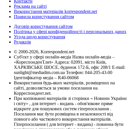
Контакти
Реклама на сайті
Використання матеріалів korrespondent.net
Правила користування сайтом
Договір користування сайтом
Політика у сфері конфіденційності і персональних даних
Угода щодо користування
Редакція
© 2000-2026, Korrespondent.net
Суб'єкт у сфері онлайн-медіа Назва онлайн-медіа –
«КореспонденТ.net» Адреса: 02091, місто Київ,
ХАРКІВСЬКЕ ШОСЕ, будинок 172-Б, офіс 208/1 E-mail:
sunlight@mediadim.com.ua
Телефон: 044-205-43-00
Ідентифікатор медіа – R40-06068
Використання будь-яких матеріалів, розміщених на
сайті, дозволяється за умови посилання на
Корреспондент.net.
При копіюванні матеріалів зі сторінки « Новини України
і світу» , для інтернет - видань - обов'язкове пряме
відкрите для пошукових систем гіперпосилання .
Посилання має бути розміщена в незалежності від
повного або часткового використання матеріалів.
Гіперпосилання ( для інтернет - видань) - повинна бути