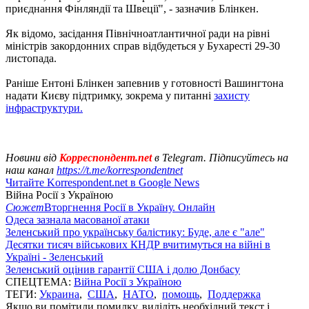
приєднання Фінляндії та Швеції", - зазначив Блінкен.
Як відомо, засідання Північноатлантичної ради на рівні
міністрів закордонних справ відбудеться у Бухаресті 29-30
листопада.
Раніше Ентоні Блінкен запевнив у готовності Вашингтона
надати Києву підтримку, зокрема у питанні
захисту
інфраструктури.
Новини від
Корреспондент.net
в Telegram. Підписуйтесь на
наш канал
https://t.me/korrespondentnet
Читайте Korrespondent.net в Google News
Війна Росії з Україною
Сюжет
Вторгнення Росії в Україну. Онлайн
Одеса зазнала масованої атаки
Зеленський про українську балістику: Буде, але є "але"
Десятки тисяч військових КНДР вчитимуться на війні в
Україні - Зеленський
Зеленський оцінив гарантії США і долю Донбасу
СПЕЦТЕМА:
Війна Росії з Україною
ТЕГИ:
Украина
,
США
,
НАТО
,
помощь
,
Поддержка
Якщо ви помітили помилку, виділіть необхідний текст і