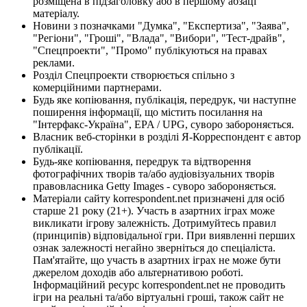
розміщена в підзаголовку або в першому абзаці
матеріалу.
Новини з позначками "Думка", "Експертиза", "Заява",
"Регіони", "Гроші", "Влада", "Вибори", "Тест-драйв",
"Спецпроекти", "Промо" публікуються на правах
реклами.
Розділ Спецпроекти створюється спільно з
комерційними партнерами.
Будь яке копіювання, публікація, передрук, чи наступне
поширення інформації, що містить посилання на
"Інтерфакс-Україна", EPA / UPG, суворо забороняється.
Власник веб-сторінки в розділі Я-Корреспондент є автор
публікації.
Будь-яке копіювання, передрук та відтворення
фотографічних творів та/або аудіовізуальних творів
правовласника Getty Images - суворо забороняється.
Матеріали сайту korrespondent.net призначені для осіб
старше 21 року (21+). Участь в азартних іграх може
викликати ігрову залежність. Дотримуйтесь правил
(принципів) відповідальної гри. При виявленні перших
ознак залежності негайно зверніться до спеціаліста.
Пам'ятайте, що участь в азартних іграх не може бути
джерелом доходів або альтернативою роботі.
Інформаційний ресурс korrespondent.net не проводить
ігри на реальні та/або віртуальні гроші, також сайт не