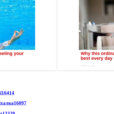
ї
16414
іхалка
16097
а
13329