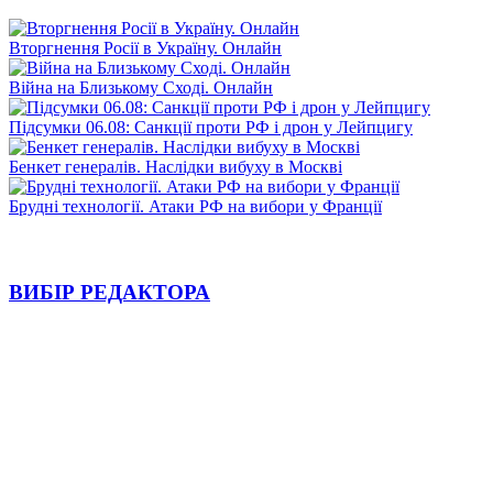
Вторгнення Росії в Україну. Онлайн
Війна на Близькому Сході. Онлайн
Підсумки 06.08: Санкції проти РФ і дрон у Лейпцигу
Бенкет генералів. Наслідки вибуху в Москві
Брудні технології. Атаки РФ на вибори у Франції
ВИБІР РЕДАКТОРА