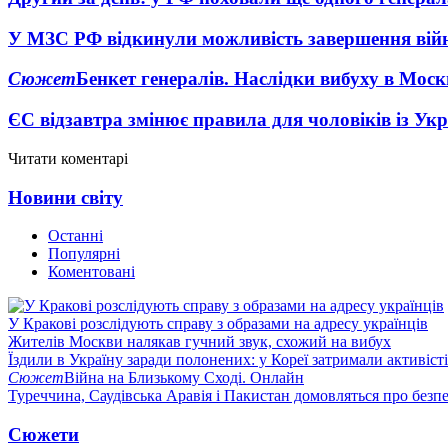
У МЗС РФ відкинули можливість завершення вій
Сюжет
Бенкет генералів. Наслідки вибуху в Моск
ЄС відзавтра змінює правила для чоловіків із Ук
Читати коментарі
Новини світу
Останні
Популярні
Коментовані
У Кракові розслідують справу з образами на адресу українців
Жителів Москви налякав гучний звук, схожий на вибух
Їздили в Україну заради полонених: у Кореї затримали активіст
Сюжет
Війна на Близькому Сході. Онлайн
Туреччина, Саудівська Аравія і Пакистан домовляться про безп
Сюжети