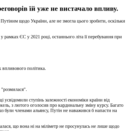
еговорів їй уже не вистачало впливу.
утіним щодо України, але не змогла цього зробити, оскільки
рамках ЄС у 2021 році, останнього літа її перебування при
як впливового політика.
 "розмилася".
ці усвідомили ступінь залежності економіки країни від
кель, з лютого оголосив про кардинальну зміну курсу. Багато
аз були членами альянсу, Путін не наважився б напасти на
алася, що вона ні на міліметр не просунулась не лише щодо