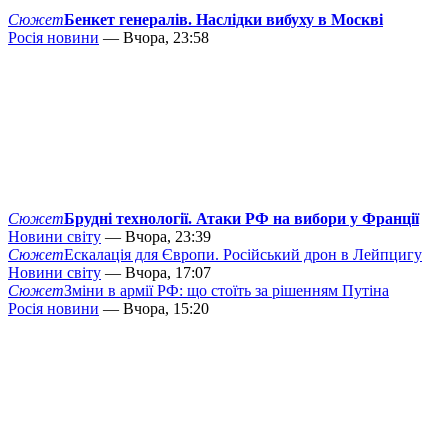
Сюжет
Бенкет генералів. Наслідки вибуху в Москві
Росія новини
— Вчора, 23:58
Сюжет
Брудні технології. Атаки РФ на вибори у Франції
Новини світу
— Вчора, 23:39
Сюжет
Ескалація для Європи. Російський дрон в Лейпцигу
Новини світу
— Вчора, 17:07
Сюжет
Зміни в армії РФ: що стоїть за рішенням Путіна
Росія новини
— Вчора, 15:20