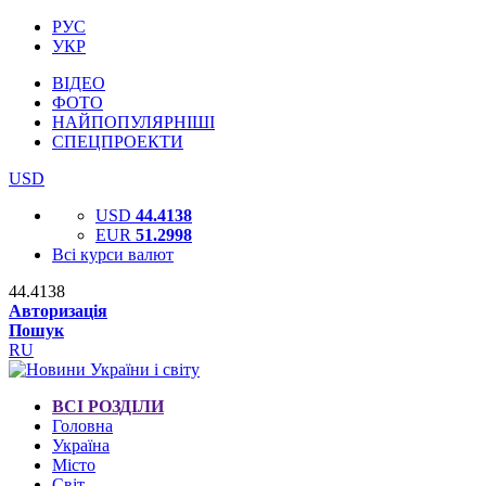
РУС
УКР
ВІДЕО
ФОТО
НАЙПОПУЛЯРНІШІ
СПЕЦПРОЕКТИ
USD
USD
44.4138
EUR
51.2998
Всі курси валют
44.4138
Авторизація
Пошук
RU
ВСІ РОЗДІЛИ
Головна
Україна
Місто
Світ