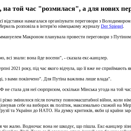
 на той час "розмилася", а для нових пер
 відставки намагалася організувати переговори з Володимиром П
 Меркель розповіла в інтерв'ю німецькому журналу
Der Spiegel
.
ммануелем Макроном планувала провести переговори з Путіним у 
, всі знали: вона йде восени", - сказала екс-канцлер.
рпні 2021 року, під час якого відчула, що її вже не сприймають 
ці, з вами покінчено". Для Путіна важлива лише влада".
не стала для неї сюрпризом, оскільки Мінська угода на той час
і різко змінилося після початку повномасштабної війни, коли нім
ціонував себе на виборах як політик, максимально схожий на Мер
рузії та України до НАТО. На думку критиків, якби ці країни зар
я чи жалю. Водночас вона не шкодує, що пішла. Екс-канцлер зізн