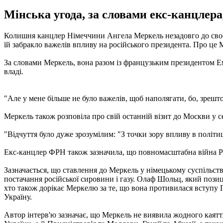
Мінська угода, за словами екс-канцлера,
Колишня канцлер Німеччини Ангела Меркель незадовго до своєї
їй забракло важелів впливу на російського президента. Про це
За словами Меркель, вона разом із французьким президентом Е
владі.
"Але у мене більше не було важелів, щоб наполягати, бо, зрештою
Меркель також розповіла про свій останній візит до Москви у се
"Відчуття було дуже зрозумілим: "З точки зору впливу в політи
Екс-канцлер ФРН також зазначила, що повномасштабна війна РФ 
Зазначається, що ставлення до Меркель у німецькому суспільств
постачання російської сировини і газу. Олаф Шольц, який пози
хто також дорікає Меркелю за те, що вона противилася вступу Г
Україну.
Автор інтерв'ю зазначає, що Меркель не виявила жодного каятт