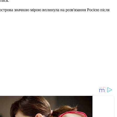
ятися.
івострова значною мірою вплинула на розв'язання Росією після