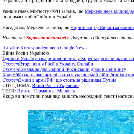
України, а й Придністров'я та Молдови, Грузії та Абхазії, а тако
Раніше глава Мін'юсту ФРН заявив, що
Меркель несе відповідал
повномасштабної війни в Україні.
Нагадаємо, Меркель заявила, що
міцний мир у Європі можливий
Новини от
Корреспондент.net
в Telegram. Підписуйтесь на на
Читайте Korrespondent.net в Google News
Війна Росії з Україною
Їздили в Україну заради полонених: у Кореї затримали активіст
Сюжет
Вторгнення Росії в Україну. Онлайн
Сюжет
Ескалація для Європи. Російський дрон в Лейпцигу
Колумбійські наркокартелі вчаться українській війні безпілотни
Сюжет
Зміни в армії РФ: що стоїть за рішенням Путіна
СПЕЦТЕМА:
Війна Росії з Україною
ТЕГИ:
Путин
,
Германия
,
Меркель
Якщо ви помітили помилку, виділіть необхідний текст і натисніт