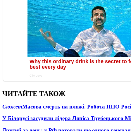
ЧИТАЙТЕ ТАКОЖ
Сюжет
Масова смерть на пляжі. Робота ППО Росі
У Білорусі засудили лідера Ляпіса Трубецького М
Другий за день: у РФ поховали ще одного генерал