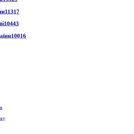
ни
11317
ві
10443
раїни
10016
ів
еку