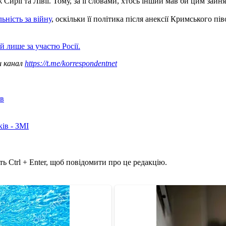
ж Сирії та Лівії. Тому, за її словами, хтось інший мав би цим зайн
ьність за війну
, оскільки її політика після анексії Кримського п
 лише за участю Росії.
ш канал
https://t.me/korrespondentnet
ів
ків - ЗМІ
ь Ctrl + Enter, щоб повідомити про це редакцію.