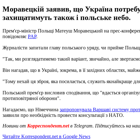
Моравецкій заявив, що Україна потребує
захищатимуть також і польське небо.
Прем'єр-міністр Польщі Матеуш Моравецький на прес-конференці
повідомляє
PAP
.
Журналісти запитали главу польського уряду, чи прийме Польща 
"Так, ми розглядатимемо такий варіант, звичайно, але звертаємо
Він нагадав, що в Україні, зокрема, в її західних областях, ма
"Тому нехай ця зброя, яка посилається, служить якнайкраще дл
Польський прем'єр висловив сподівання, що "вдасться організу
протиповітряної оборони".
Нагадаємо, що Німеччина
запропонувала Варшаві систему проти
заявили про необхідність провести консультації з НАТО.
Новини от
Корреспондент.net
в Telegram. Підписуйтесь на на
Читайте Korrespondent.net в Google News