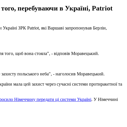
ого, перебуваючи в Україні, Patriot
Україні ЗРК Patriot, які Варшаві запропонував Берлін,
ля того, щоб вона стояла", - відповів Моравецький.
 захисту польського неба", - наголосив Моравецький.
раїни мала цей захист через сучасні системи протиракетної та
росило Німеччину передати ці системи Україні
. У Німеччині