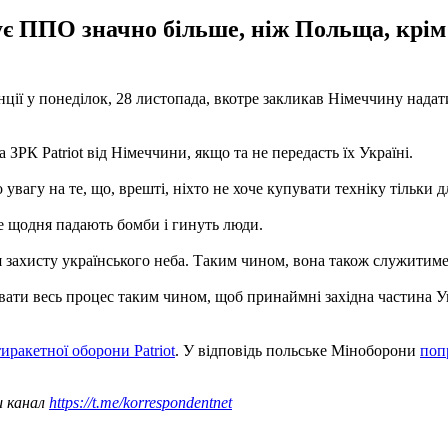
 ППО значно більше, ніж Польща, крім т
ї у понеділок, 28 листопада, вкотре закликав Німеччину надати 
ЗРК Patriot від Німеччини, якщо та не передасть їх Україні.
 увагу на те, що, врешті, ніхто не хоче купувати техніку тільки д
йже щодня падають бомби і гинуть люди.
я захисту українського неба. Таким чином, вона також служитиме
вати весь процес таким чином, щоб принаймні західна частина Ук
ракетної оборони Patriot
. У відповідь польське Міноборони
поп
ш канал
https://t.me/korrespondentnet