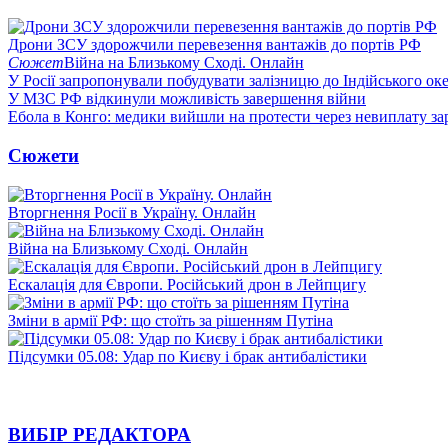
Дрони ЗСУ здорожчили перевезення вантажів до портів РФ
Сюжет
Війна на Близькому Сході. Онлайн
У Росії запропонували побудувати залізницю до Індійського ок
У МЗС РФ відкинули можливість завершення війни
Ебола в Конго: медики вийшли на протести через невиплату за
Сюжети
Вторгнення Росії в Україну. Онлайн
Війна на Близькому Сході. Онлайн
Ескалація для Європи. Російський дрон в Лейпцигу
Зміни в армії РФ: що стоїть за рішенням Путіна
Підсумки 05.08: Удар по Києву і брак антибалістики
ВИБІР РЕДАКТОРА