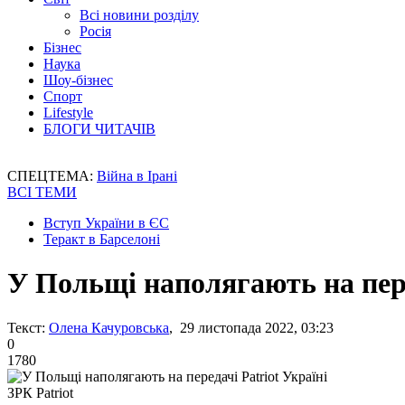
Всі новини розділу
Росія
Бізнес
Наука
Шоу-бізнес
Спорт
Lifestyle
БЛОГИ ЧИТАЧІВ
СПЕЦТЕМА:
Війна в Ірані
ВСІ ТЕМИ
Вступ України в ЄС
Теракт в Барселоні
У Польщі наполягають на пере
Текст:
Олена Качуровська
, 29 листопада 2022, 03:23
0
1780
ЗРК Patriot