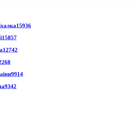
іхалка
15936
ї
15857
а
12742
2268
раїни
9914
ла
9342