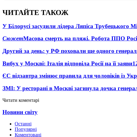
ЧИТАЙТЕ ТАКОЖ
У Білорусі засудили лідера Ляпіса Трубецького М
Сюжет
Масова смерть на пляжі. Робота ППО Росі
Другий за день: у РФ поховали ще одного генерал
Вибух у Москві: Італія відповіла Росії на її заяви
1
ЄС відзавтра змінює правила для чоловіків із Ук
ЗМІ: У ресторані в Москві загинула дочка генера
Читати коментарі
Новини світу
Останні
Популярні
Коментовані