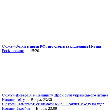
Сюжет
Зміни в армії РФ: що стоїть за рішенням Путіна
Росія новини
— 15:20
Сюжет
Диверсія в Лейпцигу. Дрон біля українського літака
Новини світу
— Вчора, 23:36
Сюжет
"Намагаються зламати Київ". Реакція Заходу на удар
Новини України
— Вчора, 23:09