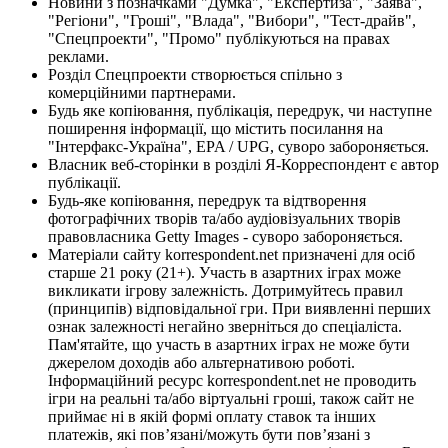
Новини з позначками "Думка", "Експертиза", "Заява",
"Регіони", "Гроші", "Влада", "Вибори", "Тест-драйв",
"Спецпроекти", "Промо" публікуються на правах
реклами.
Розділ Спецпроекти створюється спільно з
комерційними партнерами.
Будь яке копіювання, публікація, передрук, чи наступне
поширення інформації, що містить посилання на
"Інтерфакс-Україна", EPA / UPG, суворо забороняється.
Власник веб-сторінки в розділі Я-Корреспондент є автор
публікації.
Будь-яке копіювання, передрук та відтворення
фотографічних творів та/або аудіовізуальних творів
правовласника Getty Images - суворо забороняється.
Матеріали сайту korrespondent.net призначені для осіб
старше 21 року (21+). Участь в азартних іграх може
викликати ігрову залежність. Дотримуйтесь правил
(принципів) відповідальної гри. При виявленні перших
ознак залежності негайно зверніться до спеціаліста.
Пам'ятайте, що участь в азартних іграх не може бути
джерелом доходів або альтернативою роботі.
Інформаційний ресурс korrespondent.net не проводить
ігри на реальні та/або віртуальні гроші, також сайт не
приймає ні в якій формі оплату ставок та інших
платежів, які пов’язані/можуть бути пов’язані з