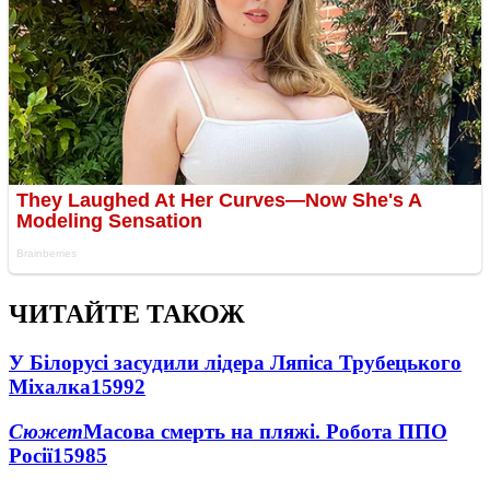
ЧИТАЙТЕ ТАКОЖ
У Білорусі засудили лідера Ляпіса Трубецького
Міхалка
15992
Сюжет
Масова смерть на пляжі. Робота ППО
Росії
15985