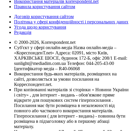
Використання матеріалів korrespondent.net
Правила користування сайтом
Договір користування сайтом
Політика у сфері конфіденційності і персональних даних
Угода щодо користування
Редакція
© 2000-2026, Korrespondent.net
Суб'єкт у сфері онлайн-медіа Назва онлайн-медіа –
«КореспонденТ.net» Адреса: 02091, місто Київ,
ХАРКІВСЬКЕ ШОСЕ, будинок 172-Б, офіс 208/1 E-mail:
sunlight@mediadim.com.ua
Телефон: 044-205-43-00
Ідентифікатор медіа – R40-06068
Використання будь-яких матеріалів, розміщених на
сайті, дозволяється за умови посилання на
Корреспондент.net.
При копіюванні матеріалів зі сторінки « Новини України
і світу» , для інтернет - видань - обов'язкове пряме
відкрите для пошукових систем гіперпосилання .
Посилання має бути розміщена в незалежності від
повного або часткового використання матеріалів.
Гіперпосилання ( для інтернет - видань) - повинна бути
розміщена в підзаголовку або в першому абзаці
матеріалу.