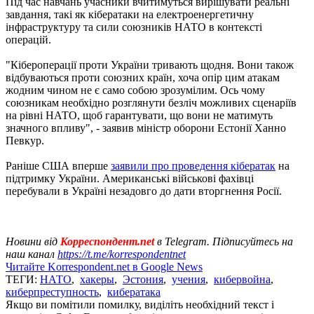
Під час навчань учасники вчитимуться вирішувати реальні
завдання, такі як кібератаки на електроенергетичну
інфраструктуру та сили союзників НАТО в контексті
операцій.
"Кібероперації проти України тривають щодня. Вони також
відбуваються проти союзних країн, хоча опір цим атакам
жодним чином не є само собою зрозумілим. Ось чому
союзникам необхідно розглянути безліч можливих сценаріїв
на рівні НАТО, щоб гарантувати, що вони не матимуть
значного впливу", - заявив міністр оборони Естонії Ханно
Певкур.
Раніше США вперше
заявили про проведення кібератак
на
підтримку України. Американські військові фахівці
перебували в Україні незадовго до дати вторгнення Росії.
Новини від
Корреспондент.net
в Telegram. Підписуйтесь на
наш канал
https://t.me/korrespondentnet
Читайте Korrespondent.net в Google News
ТЕГИ:
НАТО
,
хакеры
,
Эстония
,
учения
,
кибервойна
,
киберпреступность
,
кибератака
Якщо ви помітили помилку, виділіть необхідний текст і