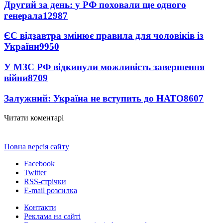
Другий за день: у РФ поховали ще одного
генерала
12987
ЄС відзавтра змінює правила для чоловіків із
України
9950
У МЗС РФ відкинули можливість завершення
війни
8709
Залужний: Україна не вступить до НАТО
8607
Читати коментарі
Повна версія сайту
Facebook
Twitter
RSS-стрічки
E-mail розсилка
Контакти
Реклама на сайті