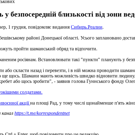
ськових
у безпосередній близькості від зони вед
твер, 1 грудня, повідомляє видання
Сибирь.Реалии
.
бешівському районі Донецької області. Усього заплановано доста
зможуть пройти шаманський обряд та відпочити.
аненим росіянам. Встановлювати такі "пункти" планують у безпо
и або скласти назад і перевезти, і в ній можна проводити шаман
або ще щось. Шамани мають можливість швидко відновити людину.
ебет або щось зробити", - заявив голова Гуннського фонду Олег
токішими солдатами.
ивоєнної акції
на площі Рад, у тому числі щонайменше п'ять жін
ш канал
https://t.me/korrespondentnet
ь Ctrl + Enter, щоб повідомити про це редакцію.