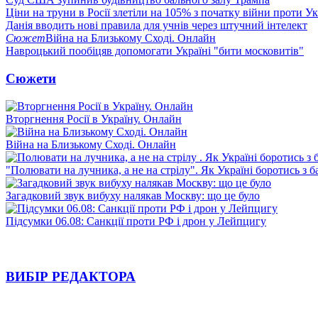
Ціни на труни в Росії злетіли на 105% з початку війни проти У
Данія вводить нові правила для учнів через штучний інтелект
Сюжет
Війна на Близькому Сході. Онлайн
Навроцький пообіцяв допомогати Україні "бити московитів"
Сюжети
Вторгнення Росії в Україну. Онлайн
Війна на Близькому Сході. Онлайн
"Полювати на лучника, а не на стрілу". Як Україні боротись з 
Загадковий звук вибуху налякав Москву: що це було
Підсумки 06.08: Санкції проти РФ і дрон у Лейпцигу
ВИБІР РЕДАКТОРА