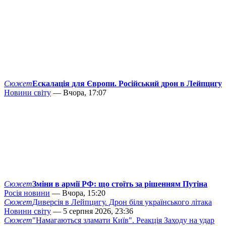
Сюжет
Ескалація для Європи. Російський дрон в Лейпцигу
Новини світу
— Вчора, 17:07
Сюжет
Зміни в армії РФ: що стоїть за рішенням Путіна
Росія новини
— Вчора, 15:20
Сюжет
Диверсія в Лейпцигу. Дрон біля українського літака
Новини світу
— 5 серпня 2026, 23:36
Сюжет
"Намагаються зламати Київ". Реакція Заходу на удар