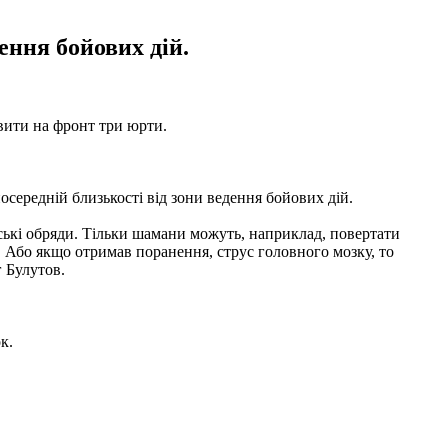
ення бойових дій.
вити на фронт три юрти.
середній близькості від зони ведення бойових дій.
ські обряди. Тільки шамани можуть, наприклад, повертати
 Або якщо отримав поранення, струс головного мозку, то
 Булутов.
ок.