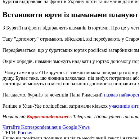
Бурятія відправляє на фронт в Україну юрти та шаманів для вій
Встановити юрти із шаманами планують 
З Бурятії на фронт відправлять шаманів із юртами. Про це у че
Таку "допомогу" отримають військові, які перебувають у Старо
Передбачається, що у бурятських юртах російські загарбники 
Окрім обрядів, шамани зможуть надавати у юртах допомогу пор
"Чому саме юрта? Це зручно: її завжди можна швидко розгорнут
душу. Буває таке, що людина злякалася, під вибух потрапила 
костоправи можуть на місці оперативно допомогти поправити хр
Нагадаємо, бурятів та чеченців Папа Римський
назвав найжорс
Раніше в Улан-Уде поліцейські затримали кількох
учасників ант
Новини від
Корреспондент.net
в Telegram. Підписуйтесь на на
Читайте Korrespondent.net в Google News
ТЕГИ:
Россия
Якщо ви помітили помилку, виділіть необхідний текст і натисніт