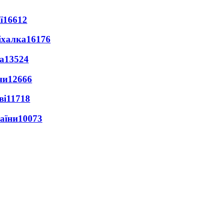
ї
16612
іхалка
16176
а
13524
ни
12666
ві
11718
раїни
10073