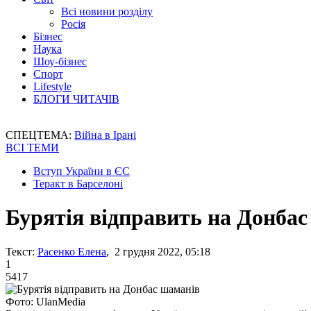
Всі новини розділу
Росія
Бізнес
Наука
Шоу-бізнес
Спорт
Lifestyle
БЛОГИ ЧИТАЧІВ
СПЕЦТЕМА:
Війна в Ірані
ВСІ ТЕМИ
Вступ України в ЄС
Теракт в Барселоні
Бурятія відправить на Донба
Текст:
Расенко Елена
, 2 грудня 2022, 05:18
1
5417
Фото: UlanMedia