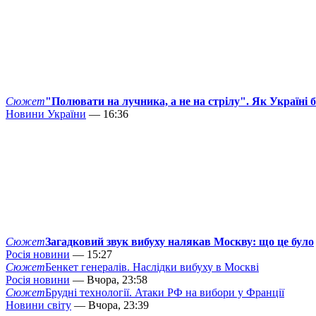
Сюжет
"Полювати на лучника, а не на стрілу". Як Україні 
Новини України
— 16:36
Сюжет
Загадковий звук вибуху налякав Москву: що це було
Росія новини
— 15:27
Сюжет
Бенкет генералів. Наслідки вибуху в Москві
Росія новини
— Вчора, 23:58
Сюжет
Брудні технології. Атаки РФ на вибори у Франції
Новини світу
— Вчора, 23:39