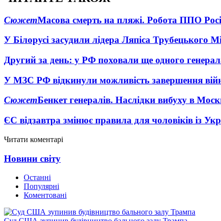
Сюжет
Масова смерть на пляжі. Робота ППО Росі
У Білорусі засудили лідера Ляпіса Трубецького М
Другий за день: у РФ поховали ще одного генерал
У МЗС РФ відкинули можливість завершення вій
Сюжет
Бенкет генералів. Наслідки вибуху в Моск
ЄС відзавтра змінює правила для чоловіків із Ук
Читати коментарі
Новини світу
Останні
Популярні
Коментовані
Суд США зупинив будівництво бального залу Трампа