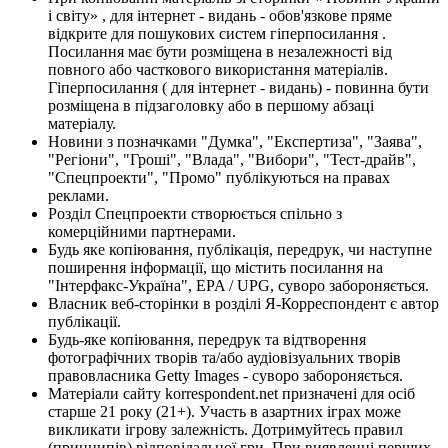
і світу» , для інтернет - видань - обов'язкове пряме
відкрите для пошукових систем гіперпосилання .
Посилання має бути розміщена в незалежності від
повного або часткового використання матеріалів.
Гіперпосилання ( для інтернет - видань) - повинна бути
розміщена в підзаголовку або в першому абзаці
матеріалу.
Новини з позначками "Думка", "Експертиза", "Заява",
"Регіони", "Гроші", "Влада", "Вибори", "Тест-драйв",
"Спецпроекти", "Промо" публікуються на правах
реклами.
Розділ Спецпроекти створюється спільно з
комерційними партнерами.
Будь яке копіювання, публікація, передрук, чи наступне
поширення інформації, що містить посилання на
"Інтерфакс-Україна", EPA / UPG, суворо забороняється.
Власник веб-сторінки в розділі Я-Корреспондент є автор
публікації.
Будь-яке копіювання, передрук та відтворення
фотографічних творів та/або аудіовізуальних творів
правовласника Getty Images - суворо забороняється.
Матеріали сайту korrespondent.net призначені для осіб
старше 21 року (21+). Участь в азартних іграх може
викликати ігрову залежність. Дотримуйтесь правил
(принципів) відповідальної гри. При виявленні перших