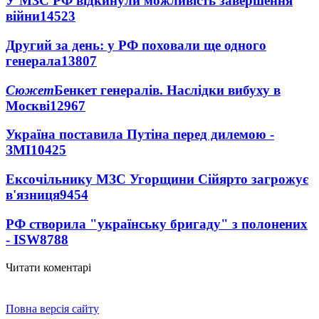
У МЗС РФ відкинули можливість завершення
війни
14523
Другий за день: у РФ поховали ще одного
генерала
13807
Сюжет
Бенкет генералів. Наслідки вибуху в
Москві
12967
Україна поставила Путіна перед дилемою -
ЗМІ
10425
Ексочільнику МЗС Угорщини Сійярто загрожує
в'язниця
9454
РФ створила "українську бригаду" з полонених
- ISW
8788
Читати коментарі
Повна версія сайту