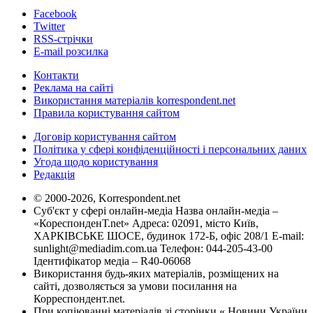
Facebook
Twitter
RSS-стрічки
E-mail розсилка
Контакти
Реклама на сайті
Використання матеріалів korrespondent.net
Правила користування сайтом
Договір користування сайтом
Політика у сфері конфіденційності і персональних даних
Угода щодо користування
Редакція
© 2000-2026, Korrespondent.net
Суб'єкт у сфері онлайн-медіа Назва онлайн-медіа –
«КореспонденТ.net» Адреса: 02091, місто Київ,
ХАРКІВСЬКЕ ШОСЕ, будинок 172-Б, офіс 208/1 E-mail:
sunlight@mediadim.com.ua
Телефон: 044-205-43-00
Ідентифікатор медіа – R40-06068
Використання будь-яких матеріалів, розміщених на
сайті, дозволяється за умови посилання на
Корреспондент.net.
При копіюванні матеріалів зі сторінки « Новини України