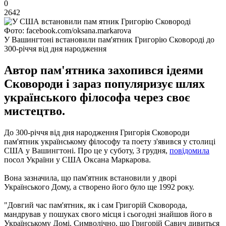
0
2642
Фото: facebook.com/oksana.markarova
У Вашингтоні встановили пам'ятник Григорію Сковороді до
300-річчя від дня народження
Автор пам'ятника захопився ідеями
Сковороди і зараз популяризує шлях
українського філософа через своє
мистецтво.
До 300-річчя від дня народження Григорія Сковороди
пам'ятник українському філософу та поету з'явився у столиці
США у Вашингтоні. Про це у суботу, 3 грудня,
повідомила
посол України у США Оксана Маркарова.
Вона зазначила, що пам'ятник встановили у дворі
Українського Дому, а створено його було ще 1992 року.
"Довгий час пам'ятник, як і сам Григорій Сковорода,
мандрував у пошуках свого місця і сьогодні знайшов його в
Українському Домі. Символічно, що Григорій Савич дивиться