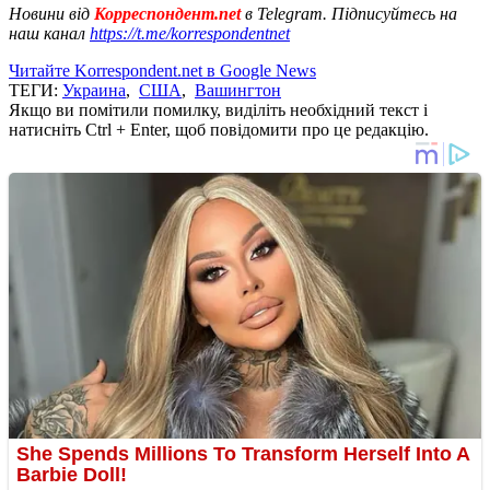
Новини від
Корреспондент.net
в Telegram. Підписуйтесь на
наш канал
https://t.me/korrespondentnet
Читайте Korrespondent.net в Google News
ТЕГИ:
Украина
,
США
,
Вашингтон
Якщо ви помітили помилку, виділіть необхідний текст і
натисніть Ctrl + Enter, щоб повідомити про це редакцію.