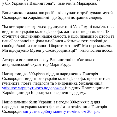
у бік України з Вашингтона", - зазначила Маркарова.
Вона також згадала, що російські окупанти зруйнували музей
Сковороди на Харківщині - до будівлі потрапив снаряд.
"Їм все одно не вдасться зруйнувати ні Україну, ні пам'ять про
видатного українського філософа, життя та твори якого з 18
століття є свідченням нашої самості, нашої правдивої історії та
нашої головної національної риси - безмежності любові до
свободи/волі та готовності боротися за неї!" Ми переможемо.
Ми відбудуємо Музей у Сковородинівці!" - наголосила посол.
Автором встановленого у Вашингтоні пам'ятника є
американський скульптор Марк Роудс.
Нагадаємо, до 300-річчя від дня народження Григорія
Сковороди - видатного українського філософа, просвітителя-
гуманіста, поета, педагога та мандрівника Укрзалізниця
увічнює маршрут його подорожей
із рідних Полтавщини та
Харківщини до Карпат, та повернення додому.
Національний банк України з нагоди 300-річчя від дня
народження українського філософа та освітянина Григорія
Сковороди
випустив срібну монету номіналом 20 грн.