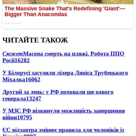
ЧИТАЙТЕ ТАКОЖ
Сюжет
Масова смерть на пляжі. Робота ППО
Росії
16282
У Білорусі засудили лідера Ляпіса Трубецького
Міхалка
16062
Другий за день: у РФ поховали ще одного
генерала
13247
У МЗС РФ відкинули можливість завершення
війни
10795
ЄС відзавтра змінює правила для чоловіків із