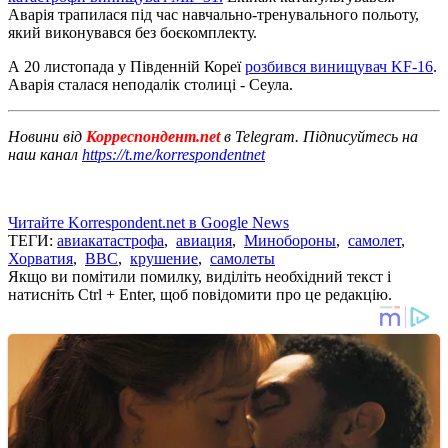
Аварія трапилася під час навчально-тренувального польоту,
який виконувався без боєкомплекту.
А 20 листопада у Південній Кореї
розбився винищувач KF-16
.
Аварія сталася неподалік столиці - Сеула.
Новини від
Корреспондент.net
в Telegram. Підписуйтесь на
наш канал
https://t.me/korrespondentnet
Читайте Korrespondent.net в Google News
ТЕГИ:
авиакатастрофа
,
авиация
,
Минобороны
,
самолет
,
Хорватия
,
ВВС
,
крушение
,
самолеты
Якщо ви помітили помилку, виділіть необхідний текст і
натисніть Ctrl + Enter, щоб повідомити про це редакцію.