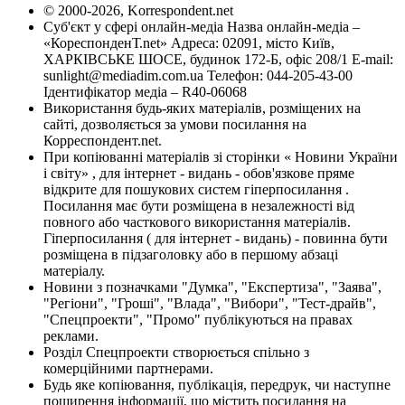
© 2000-2026, Korrespondent.net
Суб'єкт у сфері онлайн-медіа Назва онлайн-медіа –
«КореспонденТ.net» Адреса: 02091, місто Київ,
ХАРКІВСЬКЕ ШОСЕ, будинок 172-Б, офіс 208/1 E-mail:
sunlight@mediadim.com.ua
Телефон: 044-205-43-00
Ідентифікатор медіа – R40-06068
Використання будь-яких матеріалів, розміщених на
сайті, дозволяється за умови посилання на
Корреспондент.net.
При копіюванні матеріалів зі сторінки « Новини України
і світу» , для інтернет - видань - обов'язкове пряме
відкрите для пошукових систем гіперпосилання .
Посилання має бути розміщена в незалежності від
повного або часткового використання матеріалів.
Гіперпосилання ( для інтернет - видань) - повинна бути
розміщена в підзаголовку або в першому абзаці
матеріалу.
Новини з позначками "Думка", "Експертиза", "Заява",
"Регіони", "Гроші", "Влада", "Вибори", "Тест-драйв",
"Спецпроекти", "Промо" публікуються на правах
реклами.
Розділ Спецпроекти створюється спільно з
комерційними партнерами.
Будь яке копіювання, публікація, передрук, чи наступне
поширення інформації, що містить посилання на