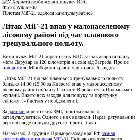
Фото: Wikimedia
Пілотам МіГ-21 вдалося катапультуватись
Літак МіГ-21 впав у малонаселеному
лісовому районі під час планового
тренувального польоту.
Винищувач МіГ-21 хорватських ВПС зазнав аварії поблизу
міста Дарувар за 120 кілометрів на схід від Загреба. Про це
повідомило
Міноборони країни у вівторок, 6 грудня.
"Літак МіГ-21 під час планового тренувального польоту
близько 14:00 (15:00 за Києвом) впав у малонаселеному
лісовому районі поблизу Слатини Віровитичко-Подравської
жупанії. Вжито всіх заходів для пошуку та порятунку
екіпажу", - йдеться у повідомленні.
За
даними
хорватських ЗМІ, пілотам вдалося
катапультуватись. Одного з них виявили. Наразі рятувальний
вертоліт веде пошуки другого пілота літака.
Нагадаємо, 2 грудня в Приморському краї РФ
зазнав
катастрофи винищувач МіГ-31.
Екіпаж катапультувався.