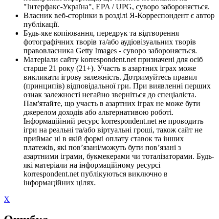
"Інтерфакс-Україна", EPA / UPG, суворо забороняється.
Власник веб-сторінки в розділі Я-Корреспондент є автор
публікації.
Будь-яке копіювання, передрук та відтворення
фотографічних творів та/або аудіовізуальних творів
правовласника Getty Images - суворо забороняється.
Матеріали сайту korrespondent.net призначені для осіб
старше 21 року (21+). Участь в азартних іграх може
викликати ігрову залежність. Дотримуйтесь правил
(принципів) відповідальної гри. При виявленні перших
ознак залежності негайно зверніться до спеціаліста.
Пам'ятайте, що участь в азартних іграх не може бути
джерелом доходів або альтернативою роботі.
Інформаційний ресурс korrespondent.net не проводить
ігри на реальні та/або віртуальні гроші, також сайт не
приймає ні в якій формі оплату ставок та інших
платежів, які пов’язані/можуть бути пов’язані з
азартними іграми, букмекерами чи тоталізаторами. Будь-
які матеріали на інформаційному ресурсі
korrespondent.net публікуються виключно в
інформаційних цілях.
X