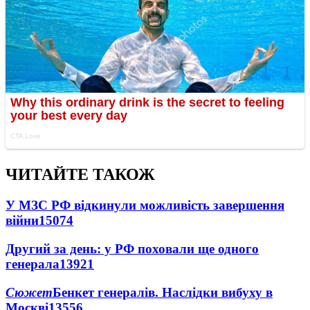
ЧИТАЙТЕ ТАКОЖ
У МЗС РФ відкинули можливість завершення
війни
15074
Другий за день: у РФ поховали ще одного
генерала
13921
Сюжет
Бенкет генералів. Наслідки вибуху в
Москві
13556