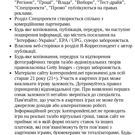
"Регіони", "Гроші", "Влада", "Вибори", "Тест-драйв",
"Спецпроекти", "Промо" публікуються на правах
реклами.
Розділ Спецпроекти створюється спільно з
комерційними партнерами.
Будь яке копіювання, публікація, передрук, чи наступне
поширення інформації, що містить посилання на
"Інтерфакс-Україна", EPA / UPG, суворо забороняється.
Власник веб-сторінки в розділі Я-Корреспондент є автор
публікації.
Будь-яке копіювання, передрук та відтворення
фотографічних творів та/або аудіовізуальних творів
правовласника Getty Images - суворо забороняється.
Матеріали сайту korrespondent.net призначені для осіб
старше 21 року (21+). Участь в азартних іграх може
викликати ігрову залежність. Дотримуйтесь правил
(принципів) відповідальної гри. При виявленні перших
ознак залежності негайно зверніться до спеціаліста.
Пам'ятайте, що участь в азартних іграх не може бути
джерелом доходів або альтернативою роботі.
Інформаційний ресурс korrespondent.net не проводить
ігри на реальні та/або віртуальні гроші, також сайт не
приймає ні в якій формі оплату ставок та інших
платежів, які пов’язані/можуть бути пов’язані з
азартними іграми, букмекерами чи тоталізаторами. Будь-