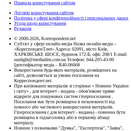
Правила користування сайтом
Договір користування сайтом
Політика у сфері конфіденційності і персональних даних
Угода щодо користування
Редакція
© 2000-2026, Korrespondent.net
Суб'єкт у сфері онлайн-медіа Назва онлайн-медіа –
«КореспонденТ.net» Адреса: 02091, місто Київ,
ХАРКІВСЬКЕ ШОСЕ, будинок 172-Б, офіс 208/1 E-mail:
sunlight@mediadim.com.ua
Телефон: 044-205-43-00
Ідентифікатор медіа – R40-06068
Використання будь-яких матеріалів, розміщених на
сайті, дозволяється за умови посилання на
Корреспондент.net.
При копіюванні матеріалів зі сторінки « Новини України
і світу» , для інтернет - видань - обов'язкове пряме
відкрите для пошукових систем гіперпосилання .
Посилання має бути розміщена в незалежності від
повного або часткового використання матеріалів.
Гіперпосилання ( для інтернет - видань) - повинна бути
розміщена в підзаголовку або в першому абзаці
матеріалу.
Новини з позначками "Думка", "Експертиза", "Заява",