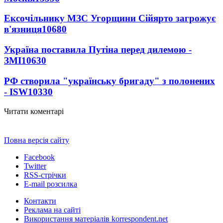
Ексочільнику МЗС Угорщини Сійярто загрожує
в'язниця
10680
Україна поставила Путіна перед дилемою -
ЗМІ
10630
РФ створила "українську бригаду" з полонених
- ISW
10330
Читати коментарі
Повна версія сайту
Facebook
Twitter
RSS-стрічки
E-mail розсилка
Контакти
Реклама на сайті
Використання матеріалів korrespondent.net