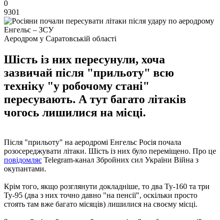
0
9301
Аеродром у Саратовській області
Шість із них пересунули, хоча
зазвичай після "прильоту" всю
техніку "у робочому стані"
пересувають. А тут багато літаків
чогось лишилися на місці.
Після "прильоту" на аеродромі Енгельс Росія почала
розосереджувати літаки. Шість із них було переміщено. Про це
повідомляє
Telegram-канал Збройних сил України Війна з
окупантами.
Крім того, якщо розглянути докладніше, то два Ту-160 та три
Ту-95 (два з них точно давно "на пенсії", оскільки просто
стоять там вже багато місяців) лишилися на своєму місці.