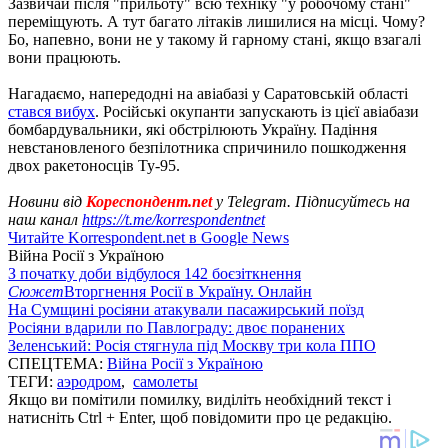
Зазвичай після "прильоту" всю техніку "у робочому стані"
переміщують. А тут багато літаків лишилися на місці. Чому?
Бо, напевно, вони не у такому й гарному стані, якщо взагалі
вони працюють.
Нагадаємо, напередодні на авіабазі у Саратовській області
стався вибух
. Російські окупанти запускають із цієї авіабази
бомбардувальники, які обстрілюють Україну. Падіння
невстановленого безпілотника спричинило пошкодження
двох ракетоносців Ту-95.
Новини від
Кореспондент.net
у Telegram. Підписуйтесь на
наш канал
https://t.me/korrespondentnet
Читайте Korrespondent.net в Google News
Війна Росії з Україною
З початку доби відбулося 142 боєзіткнення
Сюжет
Вторгнення Росії в Україну. Онлайн
На Сумщині росіяни атакували пасажирський поїзд
Росіяни вдарили по Павлограду: двоє поранених
Зеленський: Росія стягнула під Москву три кола ППО
СПЕЦТЕМА:
Війна Росії з Україною
ТЕГИ:
аэродром
,
самолеты
Якщо ви помітили помилку, виділіть необхідний текст і
натисніть Ctrl + Enter, щоб повідомити про це редакцію.