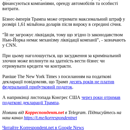
фінансуються компаніями, оренду автомобілів та особисті
витрати.
Бізнес-імперія Трампа може отримати максимальний штраф у
розмірі 1,61 мільйона доларів після вироку в середині січня.
"Їй не загрожує ліквідація, тому що згідно із законодавством
Нью-Йорка немає механізму ліквідації компанії", - зазначають
у CNN.
При цьому наголошується, що засудження за кримінальний
злочин може вплинути на здатність вести бізнес чи
отримувати кредити чи контракти.
Раніше The New York Times з посиланням на податкові
декларації повідомляв, що Трамп
десять років не платив
федеральний прибутковий податок
.
А наприкінці листопада Конгрес США
через роки отримав
податкові декларації Трампа
.
Новини від
Корреспондент.net
в Telegram. Підписуйтесь на
наш канал
https://t.me/korrespondentnet
Читайте Korrespondent.net в Google News