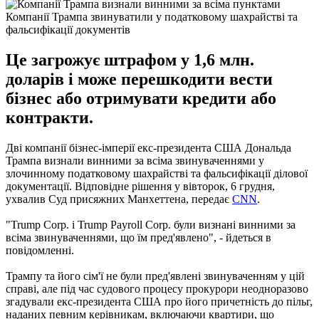
Компанії Трампа звинуватили у податковому шахрайстві та
фальсифікації документів
Це загрожує штрафом у 1,6 млн.
доларів і може перешкодити вести
бізнес або отримувати кредити або
контракти.
Дві компанії бізнес-імперії екс-президента США Дональда
Трампа визнали винними за всіма звинуваченнями у
злочинному податковому шахрайстві та фальсифікації ділової
документації. Відповідне рішення у вівторок, 6 грудня,
ухвалив Суд присяжних Манхеттена, передає
CNN
.
"Trump Corp. і Trump Payroll Corp. були визнані винними за
всіма звинуваченнями, що їм пред'явлено", - йдеться в
повідомленні.
Трампу та його сім'ї не були пред'явлені звинуваченням у цій
справі, але під час судового процесу прокурори неодноразово
згадували екс-президента США про його причетність до пільг,
наданих певним керівникам, включаючи квартири, що