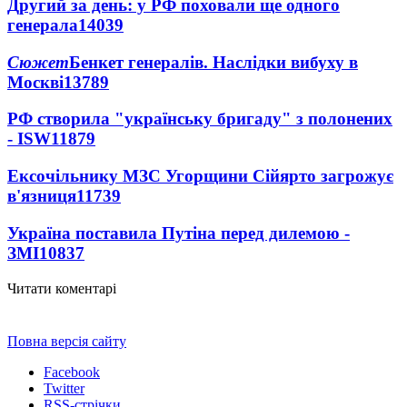
Другий за день: у РФ поховали ще одного
генерала
14039
Сюжет
Бенкет генералів. Наслідки вибуху в
Москві
13789
РФ створила "українську бригаду" з полонених
- ISW
11879
Ексочільнику МЗС Угорщини Сійярто загрожує
в'язниця
11739
Україна поставила Путіна перед дилемою -
ЗМІ
10837
Читати коментарі
Повна версія сайту
Facebook
Twitter
RSS-стрічки