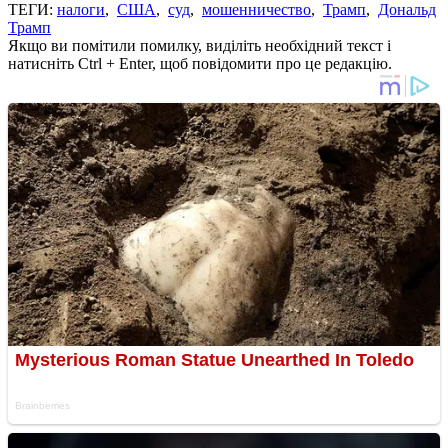
ТЕГИ:
налоги
,
США
,
суд
,
мошенничество
,
Трамп
,
Дональд
Трамп
Якщо ви помітили помилку, виділіть необхідний текст і
натисніть Ctrl + Enter, щоб повідомити про це редакцію.