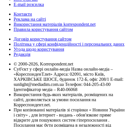
E-mail розсилка
Контакти
Реклама на сайті
Використання матеріалів korrespondent.net
Правила користування сайтом
Договір користування сайтом
Політика у сфері конфіденційності і персональних даних
Угода щодо користування
Редакція
© 2000-2026, Korrespondent.net
Суб'єкт у сфері онлайн-медіа Назва онлайн-медіа –
«КореспонденТ.net» Адреса: 02091, місто Київ,
ХАРКІВСЬКЕ ШОСЕ, будинок 172-Б, офіс 208/1 E-mail:
sunlight@mediadim.com.ua
Телефон: 044-205-43-00
Ідентифікатор медіа – R40-06068
Використання будь-яких матеріалів, розміщених на
сайті, дозволяється за умови посилання на
Корреспондент.net.
При копіюванні матеріалів зі сторінки « Новини України
і світу» , для інтернет - видань - обов'язкове пряме
відкрите для пошукових систем гіперпосилання .
Посилання має бути розміщена в незалежності від