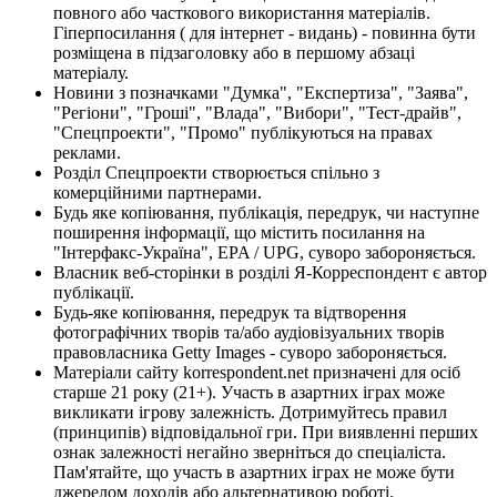
повного або часткового використання матеріалів.
Гіперпосилання ( для інтернет - видань) - повинна бути
розміщена в підзаголовку або в першому абзаці
матеріалу.
Новини з позначками "Думка", "Експертиза", "Заява",
"Регіони", "Гроші", "Влада", "Вибори", "Тест-драйв",
"Спецпроекти", "Промо" публікуються на правах
реклами.
Розділ Спецпроекти створюється спільно з
комерційними партнерами.
Будь яке копіювання, публікація, передрук, чи наступне
поширення інформації, що містить посилання на
"Інтерфакс-Україна", EPA / UPG, суворо забороняється.
Власник веб-сторінки в розділі Я-Корреспондент є автор
публікації.
Будь-яке копіювання, передрук та відтворення
фотографічних творів та/або аудіовізуальних творів
правовласника Getty Images - суворо забороняється.
Матеріали сайту korrespondent.net призначені для осіб
старше 21 року (21+). Участь в азартних іграх може
викликати ігрову залежність. Дотримуйтесь правил
(принципів) відповідальної гри. При виявленні перших
ознак залежності негайно зверніться до спеціаліста.
Пам'ятайте, що участь в азартних іграх не може бути
джерелом доходів або альтернативою роботі.