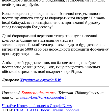
необхідного захисного спорядження, термобілизни та інших
необхідних атрибутів.
Вона говорила про поєднання логістичної неефективності,
постпандемічного спаду та бюрократичної інерції: "На жаль,
іноді байдужість та незацікавленість притаманні й декому
серед посадовців Бундесверу".
Деякі бюрократичні перепони тепер зникнуть: невеликі
контракти більше не виставлятимуться на
загальноєвропейський тендер, а командирам буде дозволено
витрачати до 5000 євро без необхідності проходити формальну
процедуру закупівель.
А німецький уряд запевнив, що базове оснащення буде
поставлено до кінця року. Тож, якщо пощастить, німецькі
військові отримають нові шкарпетки до Різдва.
Джерело:
Українська служба DW
Новини від
Корреспондент.net
в Telegram. Підписуйтесь на
наш канал
https://t.me/korrespondentnet
Читайте Korrespondent.net в Google News
ТЕГИ:
США
,
НАТО
,
Росія
,
армия
,
оборона