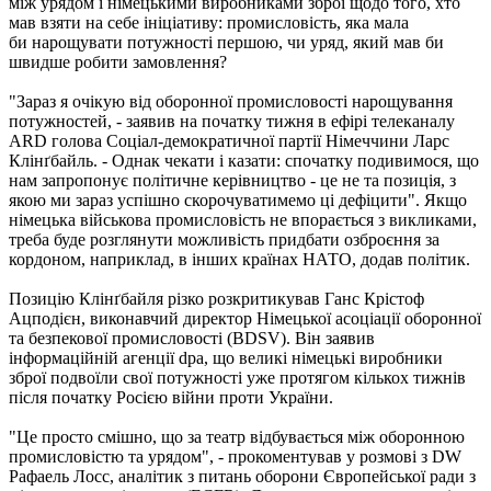
між урядом і німецькими виробниками зброї щодо того, хто
мав взяти на себе ініціативу: промисловість, яка мала
би нарощувати потужності першою, чи уряд, який мав би
швидше робити замовлення?
"Зараз я очікую від оборонної промисловості нарощування
потужностей, - заявив на початку тижня в ефірі телеканалу
ARD голова Соціал-демократичної партії Німеччини Ларс
Клінґбайль. - Однак чекати і казати: спочатку подивимося, що
нам запропонує політичне керівництво - це не та позиція, з
якою ми зараз успішно скорочуватимемо ці дефіцити". Якщо
німецька військова промисловість не впорається з викликами,
треба буде розглянути можливість придбати озброєння за
кордоном, наприклад, в інших країнах НАТО, додав політик.
Позицію Клінґбайля різко розкритикував Ганс Крістоф
Ацподієн, виконавчий директор Німецької асоціації оборонної
та безпекової промисловості (BDSV). Він заявив
інформаційній агенції dpa, що великі німецькі виробники
зброї подвоїли свої потужності уже протягом кількох тижнів
після початку Росією війни проти України.
"Це просто смішно, що за театр відбувається між оборонною
промисловістю та урядом", - прокоментував у розмові з DW
Рафаель Лосс, аналітик з питань оборони Європейської ради з