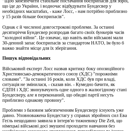
"Щоб забезпечити стабільне постачання боєприпасів для зброї,
що іде до України, і водночас відбудувати Бундесвер у
необхідних масштабах, - каже Лосс, - нам потрібно приблизно
у 15 разів більше боєприпасів".
Однак є й численні довгострокові проблеми. За останні
десятиріччя Бундесвер розпродав багато своїх бункерів часів
"холодної війни". Це означає, що навіть якби військові мали
30-денний запас боєприпасів за стандартом НАТО, їм було б
важко знайти місце для їх зберігання.
Пошук відповідальних
Військовий експерт Лосс назвав критику боку опозиційного
Християнсько-демократичного союзу (ХДС) "порожніми
словами". "За останні 16 років, коли ХДС був при владі,
ситуація не змінилася, - сказав він. - Кумедно бачити, як
СДПН і ХДС звинувачують одне одного в жалюгідному стані
Бундесверу, але я переконаний, що обидві партії несуть
приблизно однакову провину".
Проблеми з базовим забезпеченням Бундесверу існують уже
давно. Уповноважена Бундестагу у справах збройних сил Ева
Геґль нещодавно заявила в інтерв'ю тижневику Die Zeit, що
німецькі військові досі змушені проходити навчання без