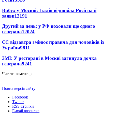
Вибух у Москві: Італія відповіла Росії на її
заяви
12191
Другий за день: у РФ поховали ще одного
генерала
12024
ЄС відзавтра змінює правила для чоловіків із
України
9811
ЗМІ: У ресторані в Москві загинула дочка
генерала
9241
Читати коментарі
Повна версія сайту
Facebook
Twitter
RSS-стрічки
E-mail розсилка