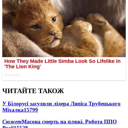
ЧИТАЙТЕ ТАКОЖ
У Білорусі засудили лідера Ляпіса Трубецького
Міхалка
15799
Сюжет
Масова смерть на пляжі. Робота ППО
Росії
15528