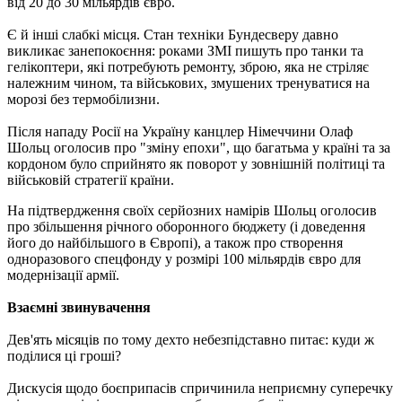
від 20 до 30 мільярдів євро.
Є й інші слабкі місця. Стан техніки Бундесверу давно
викликає занепокоєння: роками ЗМІ пишуть про танки та
гелікоптери, які потребують ремонту, зброю, яка не стріляє
належним чином, та військових, змушених тренуватися на
морозі без термобілизни.
Після нападу Росії на Україну канцлер Німеччини Олаф
Шольц оголосив про "зміну епохи", що багатьма у країні та за
кордоном було сприйнято як поворот у зовнішній політиці та
військовій стратегії країни.
На підтвердження своїх серйозних намірів Шольц оголосив
про збільшення річного оборонного бюджету (і доведення
його до найбільшого в Європі), а також про створення
одноразового спецфонду у розмірі 100 мільярдів євро для
модернізації армії.
Взаємні звинувачення
Дев'ять місяців по тому дехто небезпідставно питає: куди ж
поділися ці гроші?
Дискусія щодо боєприпасів спричинила неприємну суперечку