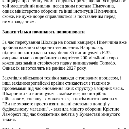
канцлера про "зміну епох" свідчить про те, що він усвідомлює
той масштабний виклик, перед яким постала Німеччина,
однак міністерство оборони та інші інституції Німеччини,
схоже, не дуже добре справляються із поставленим перед
ними завданням.
Запаси тільки починають поповнювати
За час перебування Шольца на посаді канцлера Німеччина вже
зробила важливі оборонні замовлення. Наприклад,
підписано контракт на закупівлю 35 винищувачів F-35
американського виробництва вартістю 200 мільйонів євро
кожен для заміни старіючого парку винищувачів Tornado.
Однак їх виготовлять не раніше 2027 року.
Закупівля військової техніки завжди є тривалим процесом, і
інші західноєвропейські країни стикаються з такими ж
проблемами під час оновлення їхніх структур з мирних часів.
Шкарпетки чи винищувачі - майже все, що потрібно
військовим, спершу замовляється, а потім виготовляється.
"Ви не зможете просто взяти певні системи з полиці у
будівельному магазині", - заявила міністр оборони Крістіне
Ламбрехт під час бюджетних дебатів у Бундестазі минулого
тижня.