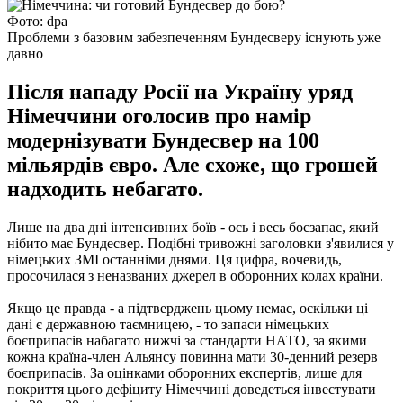
Фото: dpa
Проблеми з базовим забезпеченням Бундесверу існують уже
давно
Після нападу Росії на Україну уряд
Німеччини оголосив про намір
модернізувати Бундесвер на 100
мільярдів євро. Але схоже, що грошей
надходить небагато.
Лише на два дні інтенсивних боїв - ось і весь боєзапас, який
нібито має Бундесвер. Подібні тривожні заголовки з'явилися у
німецьких ЗМІ останніми днями. Ця цифра, вочевидь,
просочилася з неназваних джерел в оборонних колах країни.
Якщо це правда - а підтверджень цьому немає, оскільки ці
дані є державною таємницею, - то запаси німецьких
боєприпасів набагато нижчі за стандарти НАТО, за якими
кожна країна-член Альянсу повинна мати 30-денний резерв
боєприпасів. За оцінками оборонних експертів, лише для
покриття цього дефіциту Німеччині доведеться інвестувати