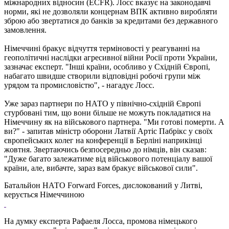
міжнародних відносин (ECFR). Лосс вказує на законодавчі
норми, які не дозволяли концернам ВПК активно виробляти
зброю або звертатися до банків за кредитами без державного
замовлення.
Німеччині бракує відчуття терміновості у реагуванні на
геополітичні наслідки агресивної війни Росії проти України,
зазначає експерт. "Інші країни, особливо у Східній Європі,
набагато швидше створили відповідні робочі групи між
урядом та промисловістю", - нагадує Лосс.
Уже зараз партнери по НАТО у північно-східній Європі
стурбовані тим, що вони більше не можуть покладатися на
Німеччину як на військового партнера. "Ми готові померти. А
ви?" - запитав міністр оборони Латвії Артіс Пабрікс у своїх
європейських колег на конференції в Берліні наприкінці
жовтня. Звертаючись безпосередньо до німців, він сказав:
"Дуже багато залежатиме від військового потенціалу вашої
країни, але, вибачте, зараз вам бракує військової сили".
Батальйон НАТО Forward Forces, дислокований у Литві,
керується Німеччиною
На думку експерта Рафаеля Лосса, промова німецького