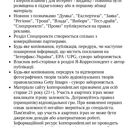
Гіперпосилання ( для інтернет - видань) - повинна бути
розміщена в підзаголовку або в першому абзаці
матеріалу.
Новини з позначками "Думка", "Експертиза", "Заява",
"Регіони", "Гроші", "Влада", "Вибори", "Тест-драйв",
"Спецпроекти", "Промо" публікуються на правах
реклами.
Розділ Спецпроекти створюється спільно з
комерційними партнерами.
Будь яке копіювання, публікація, передрук, чи наступне
поширення інформації, що містить посилання на
"Інтерфакс-Україна", EPA / UPG, суворо забороняється.
Власник веб-сторінки в розділі Я-Корреспондент є автор
публікації.
Будь-яке копіювання, передрук та відтворення
фотографічних творів та/або аудіовізуальних творів
правовласника Getty Images - суворо забороняється.
Матеріали сайту korrespondent.net призначені для осіб
старше 21 року (21+). Участь в азартних іграх може
викликати ігрову залежність. Дотримуйтесь правил
(принципів) відповідальної гри. При виявленні перших
ознак залежності негайно зверніться до спеціаліста.
Пам'ятайте, що участь в азартних іграх не може бути
джерелом доходів або альтернативою роботі.
Інформаційний ресурс korrespondent.net не проводить