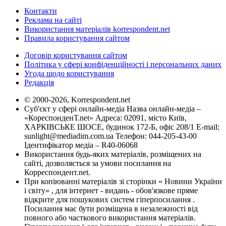
Контакти
Реклама на сайті
Використання матеріалів korrespondent.net
Правила користування сайтом
Договір користування сайтом
Політика у сфері конфіденційності і персональних даних
Угода щодо користування
Редакція
© 2000-2026, Korrespondent.net
Суб'єкт у сфері онлайн-медіа Назва онлайн-медіа –
«КореспонденТ.net» Адреса: 02091, місто Київ,
ХАРКІВСЬКЕ ШОСЕ, будинок 172-Б, офіс 208/1 E-mail:
sunlight@mediadim.com.ua
Телефон: 044-205-43-00
Ідентифікатор медіа – R40-06068
Використання будь-яких матеріалів, розміщених на
сайті, дозволяється за умови посилання на
Корреспондент.net.
При копіюванні матеріалів зі сторінки « Новини України
і світу» , для інтернет - видань - обов'язкове пряме
відкрите для пошукових систем гіперпосилання .
Посилання має бути розміщена в незалежності від
повного або часткового використання матеріалів.