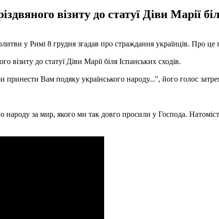
іздвяного візиту до статуї Діви Марії біл
литви у Римі 8 грудня згадав про страждання українців. Про це
го візиту до статуї Діви Марії біля Іспанських сходів.
и принести Вам подяку українського народу...", його голос затрем
го народу за мир, якого ми так довго просили у Господа. Натоміст