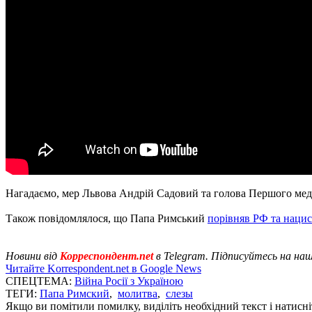
Нагадаємо, мер Львова Андрій Садовий та голова Першого ме
Також повідомлялося, що Папа Римський
порівняв РФ та нацис
Новини від
Корреспондент.net
в Telegram. Підписуйтесь на на
Читайте Korrespondent.net в Google News
СПЕЦТЕМА:
Війна Росії з Україною
ТЕГИ:
Папа Римский
,
молитва
,
слезы
Якщо ви помітили помилку, виділіть необхідний текст і натисніт