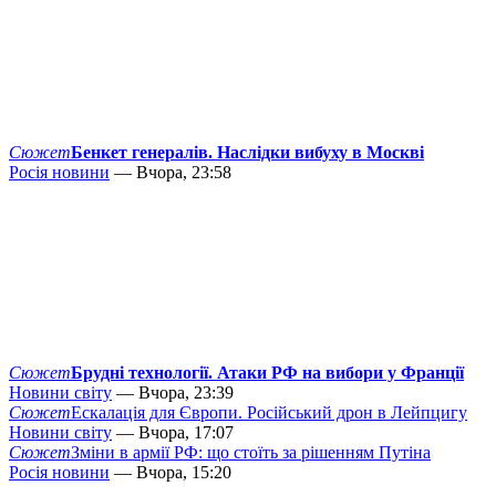
Сюжет
Бенкет генералів. Наслідки вибуху в Москві
Росія новини
— Вчора, 23:58
Сюжет
Брудні технології. Атаки РФ на вибори у Франції
Новини світу
— Вчора, 23:39
Сюжет
Ескалація для Європи. Російський дрон в Лейпцигу
Новини світу
— Вчора, 17:07
Сюжет
Зміни в армії РФ: що стоїть за рішенням Путіна
Росія новини
— Вчора, 15:20