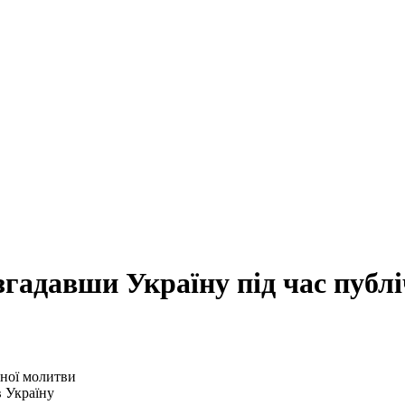
гадавши Україну під час публ
в Україну