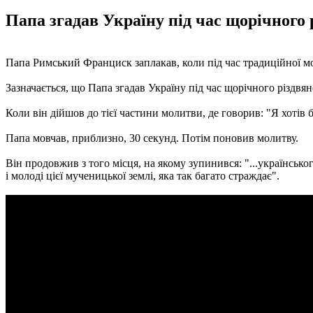
Папа згадав Україну під час щорічного р
Папа Римський Франциск заплакав, коли під час традиційної мо
Зазначається, що Папа згадав Україну під час щорічного різдвяно
Коли він дійшов до тієї частини молитви, де говорив: "Я хотів б
Папа мовчав, приблизно, 30 секунд. Потім поновив молитву.
Він продовжив з того місця, на якому зупинився: "...українсько
і молоді цієї мученицької землі, яка так багато страждає".