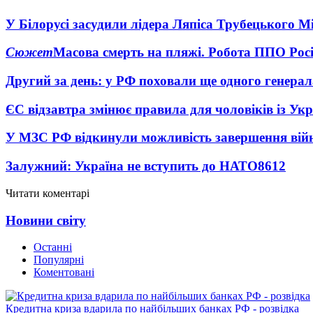
У Білорусі засудили лідера Ляпіса Трубецького М
Сюжет
Масова смерть на пляжі. Робота ППО Росі
Другий за день: у РФ поховали ще одного генерал
ЄС відзавтра змінює правила для чоловіків із Ук
У МЗС РФ відкинули можливість завершення вій
Залужний: Україна не вступить до НАТО
8612
Читати коментарі
Новини світу
Останні
Популярні
Коментовані
Кредитна криза вдарила по найбільших банках РФ - розвідка