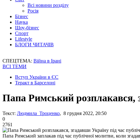
Всі новини розділу
Росія
Бізнес
Наука
Шоу-бізнес
Спорт
Lifestyle
БЛОГИ ЧИТАЧІВ
СПЕЦТЕМА:
Війна в Ірані
ВСІ ТЕМИ
Вступ України в ЄС
Теракт в Барселоні
Папа Римський розплакався, з
Текст:
Людмила Троценко
, 8 грудня 2022, 20:50
0
2761
Папа Римський заплакав під час публічної молитви, коли згада