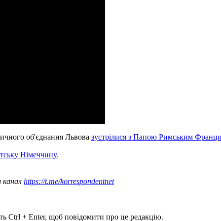
дичного об'єднання Львова
зустрілися з Папою Римським Франци
тську Німеччину.
ш канал
https://t.me/korrespondentnet
ь Ctrl + Enter, щоб повідомити про це редакцію.