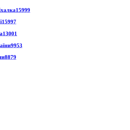
іхалка
15999
ї
15997
а
13001
раїни
9953
ни
8879