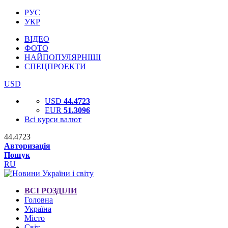
РУС
УКР
ВІДЕО
ФОТО
НАЙПОПУЛЯРНІШІ
СПЕЦПРОЕКТИ
USD
USD
44.4723
EUR
51.3096
Всі курси валют
44.4723
Авторизація
Пошук
RU
ВСІ РОЗДІЛИ
Головна
Україна
Місто
Світ