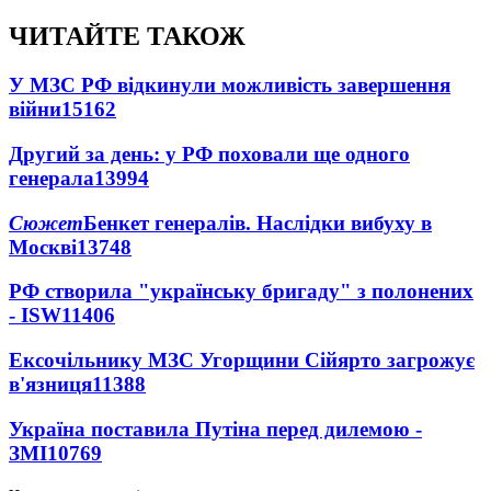
ЧИТАЙТЕ ТАКОЖ
У МЗС РФ відкинули можливість завершення
війни
15162
Другий за день: у РФ поховали ще одного
генерала
13994
Сюжет
Бенкет генералів. Наслідки вибуху в
Москві
13748
РФ створила "українську бригаду" з полонених
- ISW
11406
Ексочільнику МЗС Угорщини Сійярто загрожує
в'язниця
11388
Україна поставила Путіна перед дилемою -
ЗМІ
10769