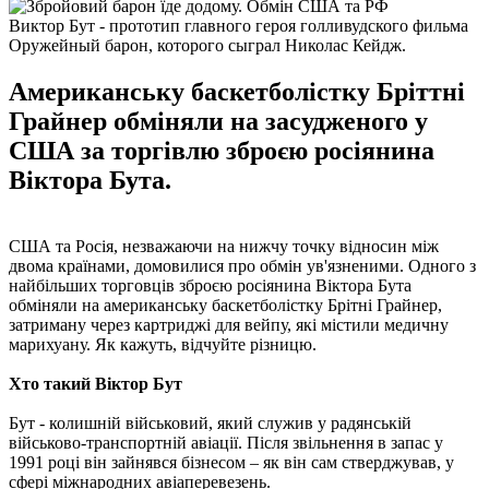
Виктор Бут - прототип главного героя голливудского фильма
Оружейный барон, которого сыграл Николас Кейдж.
Американську баскетболістку Бріттні
Грайнер обміняли на засудженого у
США за торгівлю зброєю росіянина
Віктора Бута.
США та Росія, незважаючи на нижчу точку відносин між
двома країнами, домовилися про обмін ув'язненими. Одного з
найбільших торговців зброєю росіянина Віктора Бута
обміняли на американську баскетболістку Брітні Грайнер,
затриману через картриджі для вейпу, які містили медичну
марихуану. Як кажуть, відчуйте різницю.
Хто такий Віктор Бут
Бут - колишній військовий, який служив у радянській
військово-транспортній авіації. Після звільнення в запас у
1991 році він зайнявся бізнесом – як він сам стверджував, у
сфері міжнародних авіаперевезень.