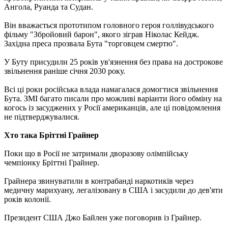
Ангола, Руанда та Судан.
Він вважається прототипом головного героя голлівудського
фільму "Збройовий барон", якого зіграв Ніколас Кейдж.
Західна преса прозвала Бута "торговцем смертю".
У Буту присудили 25 років ув'язнення без права на дострокове
звільнення раніше січня 2030 року.
Всі ці роки російська влада намагалася домогтися звільнення
Бута. ЗМІ багато писали про можливі варіанти його обміну на
когось із засуджених у Росії американців, але ці повідомлення
не підтверджувалися.
Хто така Бріттні Грайнер
Поки що в Росії не затримали дворазову олімпійську
чемпіонку Бріттні Грайнер.
Грайнера звинуватили в контрабанді наркотиків через
медичну марихуану, легалізовану в США і засудили до дев'яти
років колонії.
Президент США Джо Байлен уже поговорив із Грайнер.