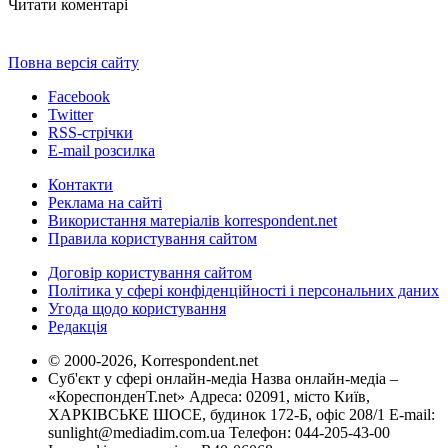
Читати коментарі
Повна версія сайту
Facebook
Twitter
RSS-стрічки
E-mail розсилка
Контакти
Реклама на сайті
Використання матеріалів korrespondent.net
Правила користування сайтом
Договір користування сайтом
Політика у сфері конфіденційності і персональних даних
Угода щодо користування
Редакція
© 2000-2026, Korrespondent.net
Суб'єкт у сфері онлайн-медіа Назва онлайн-медіа –
«КореспонденТ.net» Адреса: 02091, місто Київ,
ХАРКІВСЬКЕ ШОСЕ, будинок 172-Б, офіс 208/1 E-mail:
sunlight@mediadim.com.ua
Телефон: 044-205-43-00