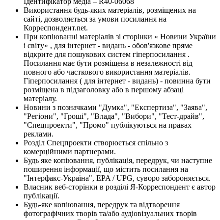
Ідентифікатор медіа – R40-06068
Використання будь-яких матеріалів, розміщених на
сайті, дозволяється за умови посилання на
Корреспондент.net.
При копіюванні матеріалів зі сторінки « Новини України
і світу» , для інтернет - видань - обов'язкове пряме
відкрите для пошукових систем гіперпосилання .
Посилання має бути розміщена в незалежності від
повного або часткового використання матеріалів.
Гіперпосилання ( для інтернет - видань) - повинна бути
розміщена в підзаголовку або в першому абзаці
матеріалу.
Новини з позначками "Думка", "Експертиза", "Заява",
"Регіони", "Гроші", "Влада", "Вибори", "Тест-драйв",
"Спецпроекти", "Промо" публікуються на правах
реклами.
Розділ Спецпроекти створюється спільно з
комерційними партнерами.
Будь яке копіювання, публікація, передрук, чи наступне
поширення інформації, що містить посилання на
"Інтерфакс-Україна", EPA / UPG, суворо забороняється.
Власник веб-сторінки в розділі Я-Корреспондент є автор
публікації.
Будь-яке копіювання, передрук та відтворення
фотографічних творів та/або аудіовізуальних творів