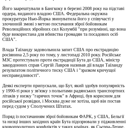
Його заарештували в Бангкоку в березні 2008 року на підставі
ордера, виданого владою США. Федеральна окружна
прокуратура Нью-Йорка звинуватила його у співучасті у
злочинній змові з метою постачання зброї бойовикам
Революційних збройних сил Колумбії "при розумінні, що вона
буде використана для вбивства громадян та посадових осіб
США".
Влада Таїланду задовольнила запит США про екстрадицію
росіянина 2,5 року по тому, у листопаді 2010 року. Російське
МЗС протестувало проти екстрадиції Бута до США, міністр
закордонних справ Сергій Лавров називав дії влади Таїланду
результатом політичного тиску США і "зразком кричущої
несправедливості".
Деякі експерти припускали, що Бут, який здобув популярність
у 1990-ті роки у зв'язку з польотами радянських транспортних
літаків у низку "гарячих точок" в Африці, був корисним для
російської розвідки, і Москва дуже не хотіла, щоб він постав
перед судом у Сполучених Штатах.
Поряд із постачанням зброї бойовикам ФАРК, у США, Бельгії
та низці інших західних країн Бута підозрювали у підживленні
кровопролитних конфліктів у таких країнах, як Сьєрра-Леоне,