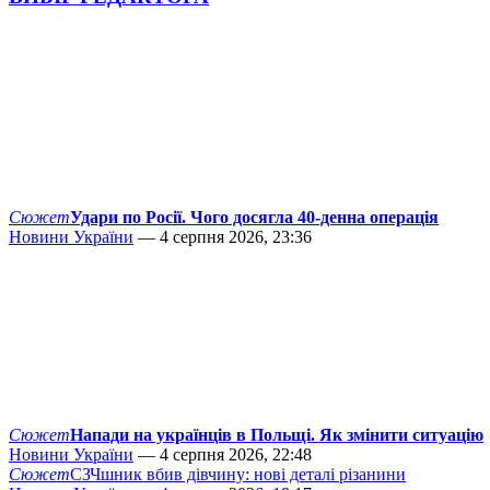
Сюжет
Удари по Росії. Чого досягла 40-денна операція
Новини України
— 4 серпня 2026, 23:36
Сюжет
Напади на українців в Польщі. Як змінити ситуацію
Новини України
— 4 серпня 2026, 22:48
Сюжет
СЗЧшник вбив дівчину: нові деталі різанини