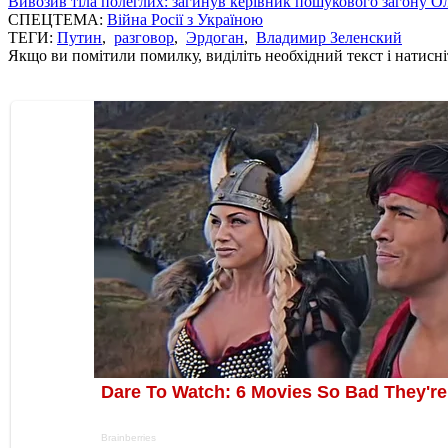
Вивозив тіла полеглих: загинув керівник пошукового загону О
СПЕЦТЕМА:
Війна Росії з Україною
ТЕГИ:
Путин
,
разговор
,
Эрдоган
,
Владимир Зеленский
Якщо ви помітили помилку, виділіть необхідний текст і натисніт