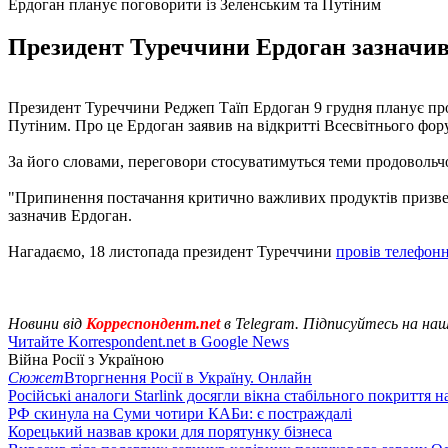
Ердоган планує поговорити із Зеленським та Путіним
Президент Туреччини Ердоган зазначив,
Президент Туреччини Реджеп Таїп Ердоган 9 грудня планує пр
Путіним. Про це Ердоган заявив на відкритті Всесвітнього фо
За його словами, переговори стосуватимуться теми продовольчо
"Припинення постачання критично важливих продуктів призвело 
зазначив Ердоган.
Нагадаємо, 18 листопада президент Туреччини
провів телефон
Новини від
Корреспондент.net
в Telegram. Підписуйтесь на на
Читайте Korrespondent.net в Google News
Війна Росії з Україною
Сюжет
Вторгнення Росії в Україну. Онлайн
Російські аналоги Starlink досягли вікна стабільного покриття 
РФ скинула на Суми чотири КАБи: є постраждалі
Корецький назвав кроки для порятунку бізнеса