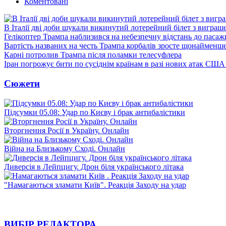
Коментовані
В Італії дві доби шукали викинутий лотерейний білет з виграш
Гелікоптер Трампа наблизився на небезпечну відстань до пасаж
Вартість названих на честь Трампа корбалів зросте щонайменш
Карні потролив Трампа після поламки телесуфлера
Іран погрожує бити по сусіднім країнам в разі нових атак США
Сюжети
Підсумки 05.08: Удар по Києву і брак антибалістики
Вторгнення Росії в Україну. Онлайн
Війна на Близькому Сході. Онлайн
Диверсія в Лейпцигу. Дрон біля українського літака
"Намагаються зламати Київ". Реакція Заходу на удар
ВИБІР РЕДАКТОРА