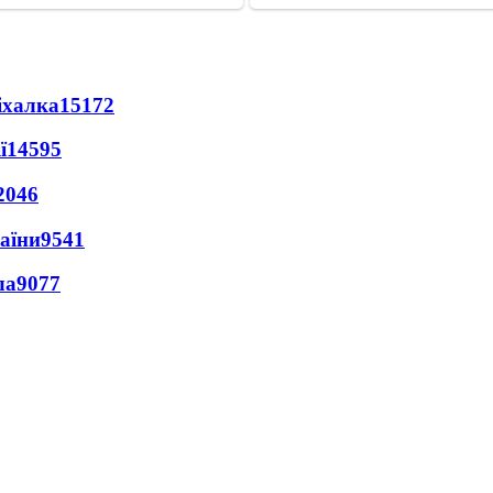
іхалка
15172
ї
14595
2046
раїни
9541
ла
9077