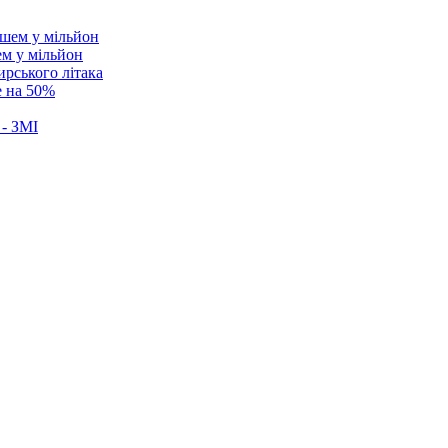
ем у мільйон
ирського літака
е на 50%
 - ЗМІ