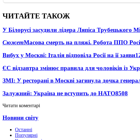
ЧИТАЙТЕ ТАКОЖ
У Білорусі засудили лідера Ляпіса Трубецького М
Сюжет
Масова смерть на пляжі. Робота ППО Росі
Вибух у Москві: Італія відповіла Росії на її заяви
1
ЄС відзавтра змінює правила для чоловіків із Ук
ЗМІ: У ресторані в Москві загинула дочка генера
Залужний: Україна не вступить до НАТО
8508
Читати коментарі
Новини світу
Останні
Популярні