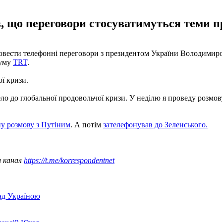
 що переговори стосуватимуться теми п
овести телефонні переговори з президентом України Володимир
руму
TRT
.
ї кризи.
до глобальної продовольчої кризи. У неділю я проведу розмову 
ну розмову з Путіним
. А потім
зателефонував до Зеленського.
ш канал
https://t.me/korrespondentnet
над Україною