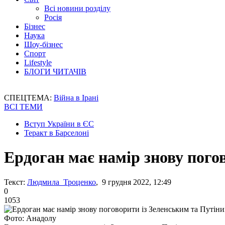
Всі новини розділу
Росія
Бізнес
Наука
Шоу-бізнес
Спорт
Lifestyle
БЛОГИ ЧИТАЧІВ
СПЕЦТЕМА:
Війна в Ірані
ВСІ ТЕМИ
Вступ України в ЄС
Теракт в Барселоні
Ердоган має намір знову пого
Текст:
Людмила Троценко
, 9 грудня 2022, 12:49
0
1053
Фото: Анадолу