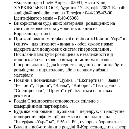
«КореспонденТ.net» Адреса: 02091, місто Київ,
ХАРКІВСЬКЕ ШОСЕ, будинок 172-Б, офіс 208/1 E-mail:
sunlight@mediadim.com.ua
Телефон: 044-205-43-00
Ідентифікатор медіа – R40-06068
Використання будь-яких матеріалів, розміщених на
сайті, дозволяється за умови посилання на
Корреспондент.net.
При копіюванні матеріалів зі сторінки « Новини України
і світу» , для інтернет - видань - обов'язкове пряме
відкрите для пошукових систем гіперпосилання .
Посилання має бути розміщена в незалежності від
повного або часткового використання матеріалів.
Гіперпосилання ( для інтернет - видань) - повинна бути
розміщена в підзаголовку або в першому абзаці
матеріалу.
Новини з позначками "Думка", "Експертиза", "Заява",
"Регіони", "Гроші", "Влада", "Вибори", "Тест-драйв",
"Спецпроекти", "Промо" публікуються на правах
реклами.
Розділ Спецпроекти створюється спільно з
комерційними партнерами.
Будь яке копіювання, публікація, передрук, чи наступне
поширення інформації, що містить посилання на
"Інтерфакс-Україна", EPA / UPG, суворо забороняється.
Власник веб-сторінки в розділі Я-Корреспондент є автор