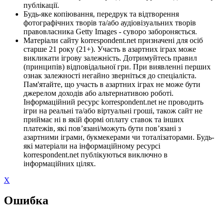
публікації.
Будь-яке копіювання, передрук та відтворення
фотографічних творів та/або аудіовізуальних творів
правовласника Getty Images - суворо забороняється.
Матеріали сайту korrespondent.net призначені для осіб
старше 21 року (21+). Участь в азартних іграх може
викликати ігрову залежність. Дотримуйтесь правил
(принципів) відповідальної гри. При виявленні перших
ознак залежності негайно зверніться до спеціаліста.
Пам'ятайте, що участь в азартних іграх не може бути
джерелом доходів або альтернативою роботі.
Інформаційний ресурс korrespondent.net не проводить
ігри на реальні та/або віртуальні гроші, також сайт не
приймає ні в якій формі оплату ставок та інших
платежів, які пов’язані/можуть бути пов’язані з
азартними іграми, букмекерами чи тоталізаторами. Будь-
які матеріали на інформаційному ресурсі
korrespondent.net публікуються виключно в
інформаційних цілях.
X
Ошибка