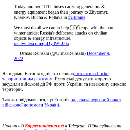
Today another 1⃣1⃣ buses carrying generators &
energy equipment began their journey to Zhytomyr,
Kharkiv, Bucha & Poltava in
#Ukraine
.
We must do all we can to help 🇺🇦 cope with the hard
winter amidst Russia's deliberate attacks on civilian
objects & energy infrastructure.
pic.twitter.com/qnDydWL00o
— Urmas Reinsalu (@UrmasReinsalu)
December 9,
2022
Як відомо, Естонія однією з перших
оголосила Росію
терористичним режимом
. Естонські депутати жорстко
засудили військові дії РФ проти України та незаконну анексію
територій.
Також повідомлялося, що Естонія
надіслала черговий пакет
військової допомоги Україні.
Новини від
Корреспондент.net
в Telegram. Підписуйтесь на