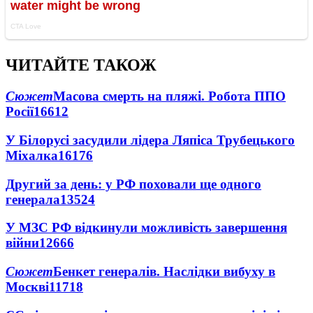
ЧИТАЙТЕ ТАКОЖ
Сюжет
Масова смерть на пляжі. Робота ППО
Росії
16612
У Білорусі засудили лідера Ляпіса Трубецького
Міхалка
16176
Другий за день: у РФ поховали ще одного
генерала
13524
У МЗС РФ відкинули можливість завершення
війни
12666
Сюжет
Бенкет генералів. Наслідки вибуху в
Москві
11718