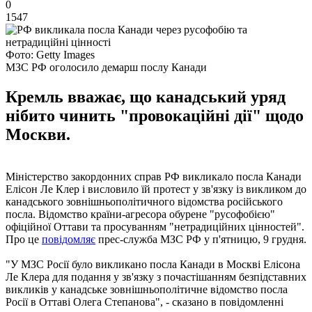
0
1547
Фото: Getty Images
МЗС РФ оголосило демарш послу Канади
Кремль вважає, що канадський уряд
нібито чинить "провокаційні дії" щодо
Москви.
Міністерство закордонних справ РФ викликало посла Канади
Елісон Ле Клер і висловило їй протест у зв'язку із викликом до
канадського зовнішньополітичного відомства російського
посла. Відомство країни-агресора обурене "русофобією"
офіційної Оттави та просуванням "нетрадиційних цінностей".
Про це
повідомляє
прес-служба МЗС РФ у п'ятницю, 9 грудня.
"У МЗС Росії було викликано посла Канади в Москві Елісона
Ле Клера для подання у зв'язку з почастішанням безпідставних
викликів у канадське зовнішньополітичне відомство посла
Росії в Оттаві Олега Степанова", - сказано в повідомленні