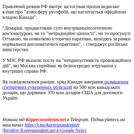
Правлячий режим РФ вкотре застосував пропагандиське
кліше про "атмосферу русофобії, що нагнітається офіційною
владою Канади".
"Демарші, продиктовані суто внутрішньополітичною
кон'юнктурою, чи то "нетрадиційні цінності", чи то просунуті
Оттавою, чи помилкові історичні наративи, виходять за рамки
нормальної дипломатичної практики", - стверджує російське
міністерство.
У МЗС РФ вказали послу на "неприпустимість провокаційних
дій", які Москва сприймає як безпосереднє втручання у
внутрішні справи РФ.
Як повідомлялося раніше, уряд Канади завершив
розміщення
п'ятирічних суверенних облігацій
на 500 млн канадських
доларів, що дорівнює 370 млн доларів США для допомоги
Україні.
Новини від
Корреспондент.net
в Telegram. Підписуйтесь на
наш канал
https://t.me/korrespondentnet
Читайте Korrespondent.net в Google News