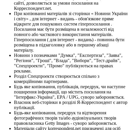
сайті, дозволяється за умови посилання на
Корреспондент.net.
При копіюванні матеріалів зі сторінки « Новини України
і світу» , для інтернет - видань - обов'язкове пряме
відкрите для пошукових систем гіперпосилання .
Посилання має бути розміщена в незалежності від
повного або часткового використання матеріалів.
Гіперпосилання ( для інтернет - видань) - повинна бути
розміщена в підзаголовку або в першому абзаці
матеріалу.
Новини з позначками "Думка", "Експертиза", "Заява",
"Регіони", "Гроші", "Влада", "Вибори", "Тест-драйв",
"Спецпроекти", "Промо" публікуються на правах
реклами.
Розділ Спецпроекти створюється спільно з
комерційними партнерами.
Будь яке копіювання, публікація, передрук, чи наступне
поширення інформації, що містить посилання на
"Інтерфакс-Україна", EPA / UPG, суворо забороняється.
Власник веб-сторінки в розділі Я-Корреспондент є автор
публікації.
Будь-яке копіювання, передрук та відтворення
фотографічних творів та/або аудіовізуальних творів
правовласника Getty Images - суворо забороняється.
Матеріали сайту korrespondent.net призначені для осіб