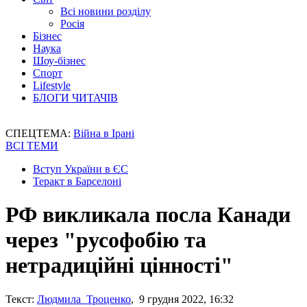
Всі новини розділу
Росія
Бізнес
Наука
Шоу-бізнес
Спорт
Lifestyle
БЛОГИ ЧИТАЧІВ
СПЕЦТЕМА:
Війна в Ірані
ВСІ ТЕМИ
Вступ України в ЄС
Теракт в Барселоні
РФ викликала посла Канади
через "русофобію та
нетрадиційні цінності"
Текст:
Людмила Троценко
, 9 грудня 2022, 16:32