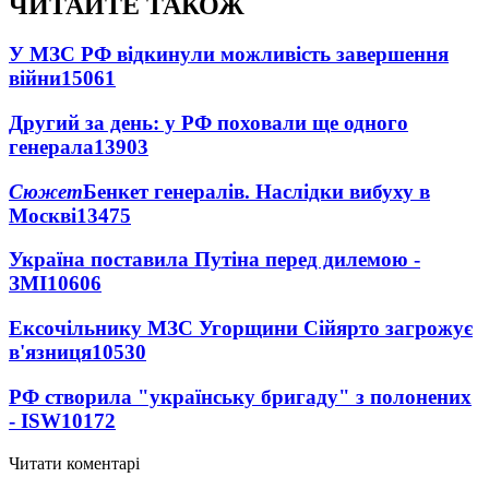
ЧИТАЙТЕ ТАКОЖ
У МЗС РФ відкинули можливість завершення
війни
15061
Другий за день: у РФ поховали ще одного
генерала
13903
Сюжет
Бенкет генералів. Наслідки вибуху в
Москві
13475
Україна поставила Путіна перед дилемою -
ЗМІ
10606
Ексочільнику МЗС Угорщини Сійярто загрожує
в'язниця
10530
РФ створила "українську бригаду" з полонених
- ISW
10172
Читати коментарі