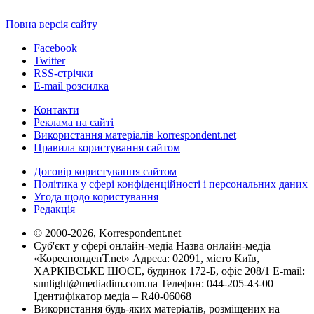
Повна версія сайту
Facebook
Twitter
RSS-стрічки
E-mail розсилка
Контакти
Реклама на сайті
Використання матеріалів korrespondent.net
Правила користування сайтом
Договір користування сайтом
Політика у сфері конфіденційності і персональних даних
Угода щодо користування
Редакція
© 2000-2026, Korrespondent.net
Суб'єкт у сфері онлайн-медіа Назва онлайн-медіа –
«КореспонденТ.net» Адреса: 02091, місто Київ,
ХАРКІВСЬКЕ ШОСЕ, будинок 172-Б, офіс 208/1 E-mail:
sunlight@mediadim.com.ua
Телефон: 044-205-43-00
Ідентифікатор медіа – R40-06068
Використання будь-яких матеріалів, розміщених на