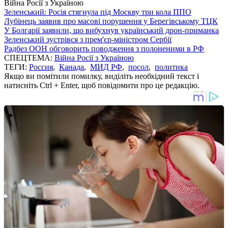
Війна Росії з Україною
Зеленський: Росія стягнула під Москву три кола ППО
Лубінець заявив про масові порушення у Берегівському ТЦК
У Болгарії заявили, що вибухнув український дрон-приманка
Зеленський зустрівся з прем'єр-міністром Сербії
Радбез ООН обговорить поводження з полоненими в РФ
СПЕЦТЕМА:
Війна Росії з Україною
ТЕГИ:
Россия
,
Канада
,
МИД РФ
,
посол
,
политика
Якщо ви помітили помилку, виділіть необхідний текст і
натисніть Ctrl + Enter, щоб повідомити про це редакцію.