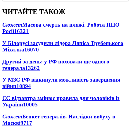
ЧИТАЙТЕ ТАКОЖ
Сюжет
Масова смерть на пляжі. Робота ППО
Росії
16321
У Білорусі засудили лідера Ляпіса Трубецького
Міхалка
16070
Другий за день: у РФ поховали ще одного
генерала
13262
У МЗС РФ відкинули можливість завершення
війни
10894
ЄС відзавтра змінює правила для чоловіків із
України
10005
Сюжет
Бенкет генералів. Наслідки вибуху в
Москві
9717