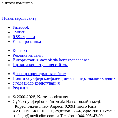
Читати коментарі
Повна версія сайту
Facebook
Twitter
RSS-стрічки
E-mail розсилка
Контакти
Реклама на сайті
Використання матеріалів korrespondent.net
Правила користування сайтом
Договір користування сайтом
Політика у сфері конфіденційності і персональних даних
Угода щодо користування
Редакція
© 2000-2026, Korrespondent.net
Суб'єкт у сфері онлайн-медіа Назва онлайн-медіа –
«КореспонденТ.net» Адреса: 02091, місто Київ,
ХАРКІВСЬКЕ ШОСЕ, будинок 172-Б, офіс 208/1 E-mail:
sunlight@mediadim.com.ua
Телефон: 044-205-43-00