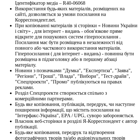
Ідентифікатор медіа – R40-06068
Використання будь-яких матеріалів, розміщених на
сайті, дозволяється за умови посилання на
Корреспондент.net.
При копіюванні матеріалів зі сторінки « Новини України
і світу» , для інтернет - видань - обов'язкове пряме
відкрите для пошукових систем гіперпосилання .
Посилання має бути розміщена в незалежності від
повного або часткового використання матеріалів.
Гіперпосилання ( для інтернет - видань) - повинна бути
розміщена в підзаголовку або в першому абзаці
матеріалу.
Новини з позначками "Думка", "Експертиза", "Заява",
"Регіони", "Гроші", "Влада", "Вибори", "Тест-драйв",
"Спецпроекти", "Промо" публікуються на правах
реклами.
Розділ Спецпроекти створюється спільно з
комерційними партнерами.
Будь яке копіювання, публікація, передрук, чи наступне
поширення інформації, що містить посилання на
"Інтерфакс-Україна", EPA / UPG, суворо забороняється.
Власник веб-сторінки в розділі Я-Корреспондент є автор
публікації.
Будь-яке копіювання, передрук та відтворення
фотографічних творів та/або аудіовізуальних творів