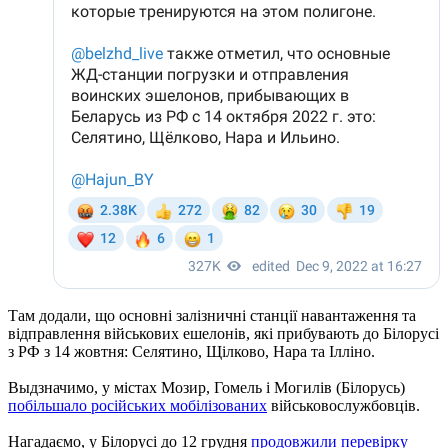
Там додали, що основні залізничні станції навантаження та
відправлення військових ешелонів, які прибувають до Білорусі
з РФ з 14 жовтня: Селятино, Щілково, Нара та Ілліно.
Выдзначимо, у містах Мозир, Гомель і Могилів (Білорусь)
побільшало російських мобілізованих
військовослужбовців.
Нагадаємо, у Білорусі до 12 грудня
продовжили перевірку