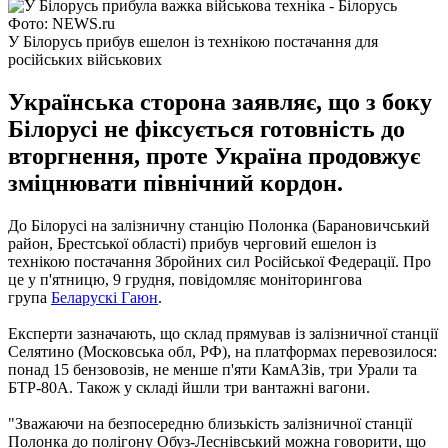
Фото: NEWS.ru
У Білорусь прибув ешелон із технікою постачання для
російських військових
Українська сторона заявляє, що з боку
Білорусі не фіксується готовність до
вторгнення, проте Україна продовжує
зміцнювати північний кордон.
До Білорусі на залізничну станцію Полонка (Барановичський
район, Брестської області) прибув черговий ешелон із
технікою постачання Збройних сил Російської Федерації. Про
це у п'ятницю, 9 грудня, повідомляє моніторингова
група
Беларускі Гаюн
.
Експерти зазначають, що склад прямував із залізничної станції
Селятино (Московська обл, РФ), на платформах перевозилося:
понад 15 бензовозів, не менше п'яти КамАЗів, три Урали та
БТР-80А. Також у складі йшли три вантажні вагони.
"Зважаючи на безпосередню близькість залізничної станції
Полонка до полігону Обуз-Леснівський можна говорити, що