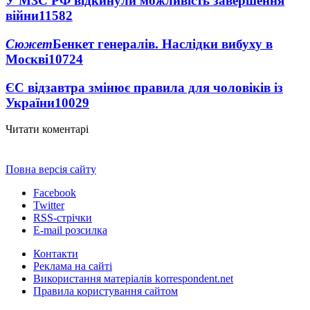
У МЗС РФ відкинули можливість завершення
війни
11582
Сюжет
Бенкет генералів. Наслідки вибуху в
Москві
10724
ЄС відзавтра змінює правила для чоловіків із
України
10029
Читати коментарі
Повна версія сайту
Facebook
Twitter
RSS-стрічки
E-mail розсилка
Контакти
Реклама на сайті
Використання матеріалів korrespondent.net
Правила користування сайтом