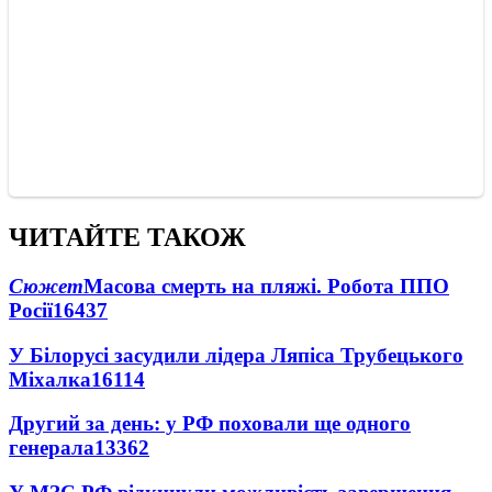
ЧИТАЙТЕ ТАКОЖ
Сюжет
Масова смерть на пляжі. Робота ППО
Росії
16437
У Білорусі засудили лідера Ляпіса Трубецького
Міхалка
16114
Другий за день: у РФ поховали ще одного
генерала
13362