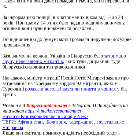
Також із ними були двоє громадян Румунії, які й перевозили
їх.
За інформацією поліції, вік затриманих віком від 13 до 38
років. При цьому, 14 з них було надано медичну допомогу,
оскільки вони були виснажені та ослаблені.
По відношенню до румунських громадян порушено досудове
провадження.
Зазначимо, на кордоні України з Білоруссю було
затримано
групу нелегальних мігрантів,
яких туди доправили туди
білоруські силовики та прикордонники.
Нагадаємо, міністр міграції Греції Нотіс Мітарачі заявив про
затримання на турецькому кордоні 92 мігранти, яких у
Туреччині
роздягли догола і змусили пливти в човнах
у бік
Греції.
Новини від
Корреспондент.net
в Telegram. Підписуйтесь на
наш канал
https://t.me/korrespondentnet
Читайте Korrespondent.net в Google News
ТЕГИ:
Афганистан
,
Болгария
,
задержание
,
нелегальные
мигранты
Якщо ви помітили помилку, виділіть необхідний текст і