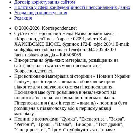
Договір користування сайтом
Політика у сфері конфіденційності і персональних даних
Угода щодо користування
Редакція
© 2000-2026, Korrespondent.net
Суб'єкт у сфері онлайн-медіа Назва онлайн-медіа –
«КореспонденТ.net» Адреса: 02091, місто Київ,
ХАРКІВСЬКЕ ШОСЕ, будинок 172-Б, офіс 208/1 E-mail:
sunlight@mediadim.com.ua
Телефон: 044-205-43-00
Ідентифікатор медіа – R40-06068
Використання будь-яких матеріалів, розміщених на
сайті, дозволяється за умови посилання на
Корреспондент.net.
При копіюванні матеріалів зі сторінки « Новини України
і світу» , для інтернет - видань - обов'язкове пряме
відкрите для пошукових систем гіперпосилання .
Посилання має бути розміщена в незалежності від
повного або часткового використання матеріалів.
Гіперпосилання ( для інтернет - видань) - повинна бути
розміщена в підзаголовку або в першому абзаці
матеріалу.
Новини з позначками "Думка", "Експертиза", "Заява",
"Регіони", "Гроші", "Влада", "Вибори", "Тест-драйв",
"Спецпроекти", "Промо" публікуються на правах