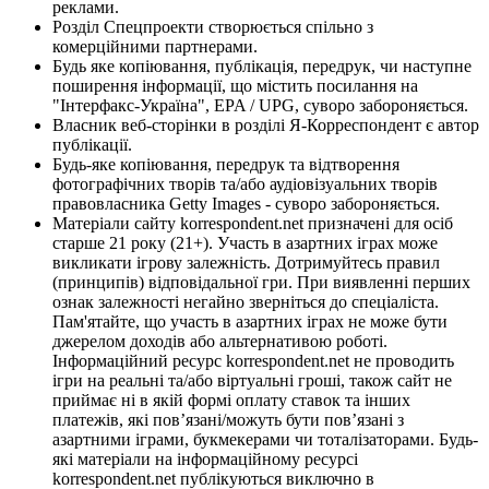
реклами.
Розділ Спецпроекти створюється спільно з
комерційними партнерами.
Будь яке копіювання, публікація, передрук, чи наступне
поширення інформації, що містить посилання на
"Інтерфакс-Україна", EPA / UPG, суворо забороняється.
Власник веб-сторінки в розділі Я-Корреспондент є автор
публікації.
Будь-яке копіювання, передрук та відтворення
фотографічних творів та/або аудіовізуальних творів
правовласника Getty Images - суворо забороняється.
Матеріали сайту korrespondent.net призначені для осіб
старше 21 року (21+). Участь в азартних іграх може
викликати ігрову залежність. Дотримуйтесь правил
(принципів) відповідальної гри. При виявленні перших
ознак залежності негайно зверніться до спеціаліста.
Пам'ятайте, що участь в азартних іграх не може бути
джерелом доходів або альтернативою роботі.
Інформаційний ресурс korrespondent.net не проводить
ігри на реальні та/або віртуальні гроші, також сайт не
приймає ні в якій формі оплату ставок та інших
платежів, які пов’язані/можуть бути пов’язані з
азартними іграми, букмекерами чи тоталізаторами. Будь-
які матеріали на інформаційному ресурсі
korrespondent.net публікуються виключно в