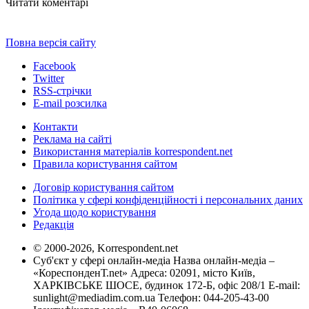
Читати коментарі
Повна версія сайту
Facebook
Twitter
RSS-стрічки
E-mail розсилка
Контакти
Реклама на сайті
Використання матеріалів korrespondent.net
Правила користування сайтом
Договір користування сайтом
Політика у сфері конфіденційності і персональних даних
Угода щодо користування
Редакція
© 2000-2026, Korrespondent.net
Суб'єкт у сфері онлайн-медіа Назва онлайн-медіа –
«КореспонденТ.net» Адреса: 02091, місто Київ,
ХАРКІВСЬКЕ ШОСЕ, будинок 172-Б, офіс 208/1 E-mail:
sunlight@mediadim.com.ua
Телефон: 044-205-43-00