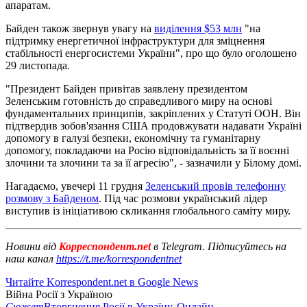
апаратам.
Байден також звернув увагу на
виділення $53 млн
"на
підтримку енергетичної інфраструктури для зміцнення
стабільності енергосистеми України", про що було оголошено
29 листопада.
"Президент Байден привітав заявлену президентом
Зеленським готовність до справедливого миру на основі
фундаментальних принципів, закріплених у Статуті ООН. Він
підтвердив зобов'язання США продовжувати надавати Україні
допомогу в галузі безпеки, економічну та гуманітарну
допомогу, покладаючи на Росію відповідальність за її воєнні
злочини та злочини та за її агресію", - зазначили у Білому домі.
Нагадаємо, увечері 11 грудня
Зеленський провів телефонну
розмову з Байденом
. Під час розмови український лідер
виступив із ініціативою скликання глобального саміту миру.
Новини від
Корреспондент.net
в Telegram. Підписуйтесь на
наш канал
https://t.me/korrespondentnet
Читайте Korrespondent.net в Google News
Війна Росії з Україною
Сюжет
Вторгнення Росії в Україну. Онлайн