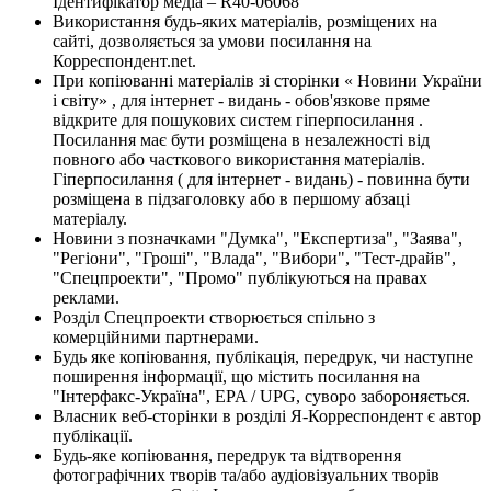
Ідентифікатор медіа – R40-06068
Використання будь-яких матеріалів, розміщених на
сайті, дозволяється за умови посилання на
Корреспондент.net.
При копіюванні матеріалів зі сторінки « Новини України
і світу» , для інтернет - видань - обов'язкове пряме
відкрите для пошукових систем гіперпосилання .
Посилання має бути розміщена в незалежності від
повного або часткового використання матеріалів.
Гіперпосилання ( для інтернет - видань) - повинна бути
розміщена в підзаголовку або в першому абзаці
матеріалу.
Новини з позначками "Думка", "Експертиза", "Заява",
"Регіони", "Гроші", "Влада", "Вибори", "Тест-драйв",
"Спецпроекти", "Промо" публікуються на правах
реклами.
Розділ Спецпроекти створюється спільно з
комерційними партнерами.
Будь яке копіювання, публікація, передрук, чи наступне
поширення інформації, що містить посилання на
"Інтерфакс-Україна", EPA / UPG, суворо забороняється.
Власник веб-сторінки в розділі Я-Корреспондент є автор
публікації.
Будь-яке копіювання, передрук та відтворення
фотографічних творів та/або аудіовізуальних творів