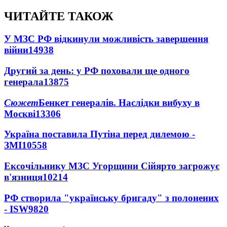
ЧИТАЙТЕ ТАКОЖ
У МЗС РФ відкинули можливість завершення
війни
14938
Другий за день: у РФ поховали ще одного
генерала
13875
Сюжет
Бенкет генералів. Наслідки вибуху в
Москві
13306
Україна поставила Путіна перед дилемою -
ЗМІ
10558
Ексочільнику МЗС Угорщини Сійярто загрожує
в'язниця
10214
РФ створила "українську бригаду" з полонених
- ISW
9820