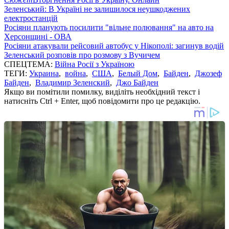
Зеленський: В Україні не залишилося неушкоджених
електростанцій
Росіяни планують посилити "вільне полювання" на авто на
Херсонщині - ОВА
Росіяни атакували рейсовий автобус у Нікополі: загинув водій
Зеленський розповів про розмову з Вучичем
СПЕЦТЕМА:
Війна Росії з Україною
ТЕГИ:
Украина
,
война
,
США
,
Белый Дом
,
Байден
,
Джозеф
Байден
,
Владимир Зеленский
,
Джо Байден
Якщо ви помітили помилку, виділіть необхідний текст і
натисніть Ctrl + Enter, щоб повідомити про це редакцію.