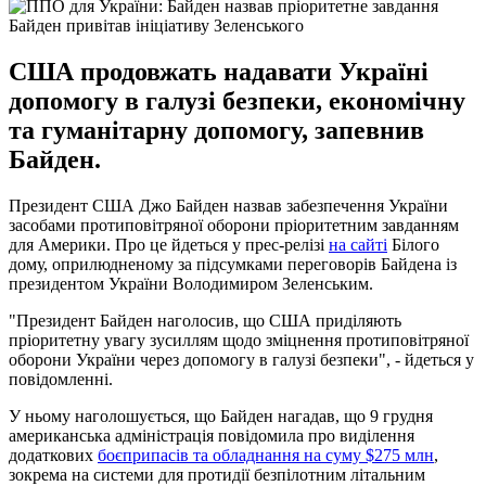
Байден привітав ініціативу Зеленського
США продовжать надавати Україні
допомогу в галузі безпеки, економічну
та гуманітарну допомогу, запевнив
Байден.
Президент США Джо Байден назвав забезпечення України
засобами протиповітряної оборони пріоритетним завданням
для Америки. Про це йдеться у прес-релізі
на сайті
Білого
дому, оприлюдненому за підсумками переговорів Байдена із
президентом України Володимиром Зеленським.
"Президент Байден наголосив, що США приділяють
пріоритетну увагу зусиллям щодо зміцнення протиповітряної
оборони України через допомогу в галузі безпеки", - йдеться у
повідомленні.
У ньому наголошується, що Байден нагадав, що 9 грудня
американська адміністрація повідомила про виділення
додаткових
боєприпасів та обладнання на суму $275 млн
,
зокрема на системи для протидії безпілотним літальним