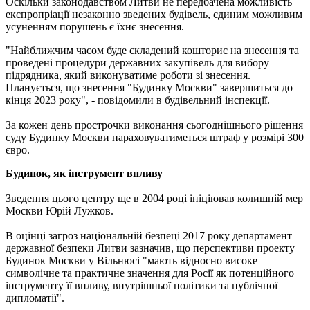
Оскільки законодавством Литви не передбачена можливість
експропріації незаконно зведених будівель, єдиним можливим
усуненням порушень є їхнє знесення.
"Найближчим часом буде складений кошторис на знесення та
проведені процедури державних закупівель для вибору
підрядника, який виконуватиме роботи зі знесення.
Планується, що знесення "Будинку Москви" завершиться до
кінця 2023 року", - повідомили в будівельний інспекції.
За кожен день прострочки виконання сьогоднішнього рішення
суду Будинку Москви нараховуватиметься штраф у розмірі 300
євро.
Будинок, як інструмент впливу
Зведення цього центру ще в 2004 році ініціював колишній мер
Москви Юрій Лужков.
В оцінці загроз національній безпеці 2017 року департамент
державної безпеки Литви зазначив, що перспективи проекту
Будинок Москви у Вільнюсі "мають відносно високе
символічне та практичне значення для Росії як потенційного
інструменту її впливу, внутрішньої політики та публічної
дипломатії".