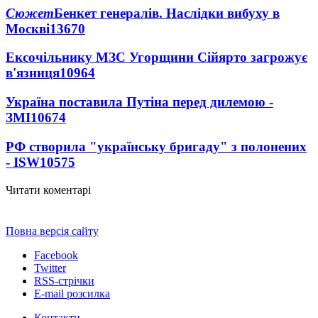
Сюжет
Бенкет генералів. Наслідки вибуху в
Москві
13670
Ексочільнику МЗС Угорщини Сійярто загрожує
в'язниця
10964
Україна поставила Путіна перед дилемою -
ЗМІ
10674
РФ створила "українську бригаду" з полонених
- ISW
10575
Читати коментарі
Повна версія сайту
Facebook
Twitter
RSS-стрічки
E-mail розсилка
Контакти