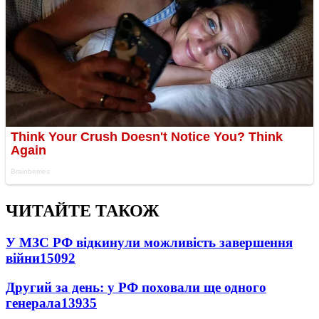
ЧИТАЙТЕ ТАКОЖ
У МЗС РФ відкинули можливість завершення
війни
15092
Другий за день: у РФ поховали ще одного
генерала
13935