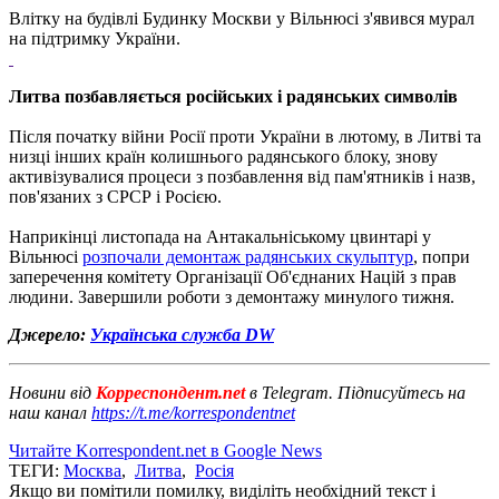
Влітку на будівлі Будинку Москви у Вільнюсі з'явився мурал
на підтримку України.
Литва позбавляється російських і радянських символів
Після початку війни Росії проти України в лютому, в Литві та
низці інших країн колишнього радянського блоку, знову
активізувалися процеси з позбавлення від пам'ятників і назв,
пов'язаних з СРСР і Росією.
Наприкінці листопада на Антакальніському цвинтарі у
Вільнюсі
розпочали демонтаж радянських скульптур
, попри
заперечення комітету Організації Об'єднаних Націй з прав
людини. Завершили роботи з демонтажу минулого тижня.
Джерело:
Українська служба DW
Новини від
Корреспондент.net
в Telegram. Підписуйтесь на
наш канал
https://t.me/korrespondentnet
Читайте Korrespondent.net в Google News
ТЕГИ:
Москва
,
Литва
,
Росія
Якщо ви помітили помилку, виділіть необхідний текст і