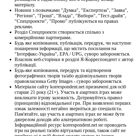
матеріалу.
Новини з позначками "Думка", "Експертиза", "Заява",
"Регіони", "Гроші", "Влада", "Вибори", "Тест-драйв",
"Спецпроекти", "Промо" публікуються на правах
реклами.
Розділ Спецпроекти створюється спільно з
комерційними партнерами.
Будь яке копіювання, публікація, передрук, чи наступне
поширення інформації, що містить посилання на
"Інтерфакс-Україна", EPA / UPG, суворо забороняється.
Власник веб-сторінки в розділі Я-Корреспондент є автор
публікації.
Будь-яке копіювання, передрук та відтворення
фотографічних творів та/або аудіовізуальних творів
правовласника Getty Images - суворо забороняється.
Матеріали сайту korrespondent.net призначені для осіб
старше 21 року (21+). Участь в азартних іграх може
викликати ігрову залежність. Дотримуйтесь правил
(принципів) відповідальної гри. При виявленні перших
ознак залежності негайно зверніться до спеціаліста.
Пам'ятайте, що участь в азартних іграх не може бути
джерелом доходів або альтернативою роботі.
Інформаційний ресурс korrespondent.net не проводить
ігри на реальні та/або віртуальні гроші, також сайт не
приймає ні в якій формі оплату ставок та інших