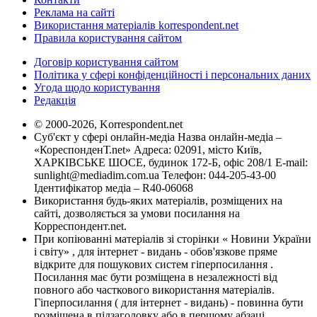
Реклама на сайті
Використання матеріалів korrespondent.net
Правила користування сайтом
Договір користування сайтом
Політика у сфері конфіденційності і персональних даних
Угода щодо користування
Редакція
© 2000-2026, Korrespondent.net
Суб'єкт у сфері онлайн-медіа Назва онлайн-медіа –
«КореспонденТ.net» Адреса: 02091, місто Київ,
ХАРКІВСЬКЕ ШОСЕ, будинок 172-Б, офіс 208/1 E-mail:
sunlight@mediadim.com.ua
Телефон: 044-205-43-00
Ідентифікатор медіа – R40-06068
Використання будь-яких матеріалів, розміщених на
сайті, дозволяється за умови посилання на
Корреспондент.net.
При копіюванні матеріалів зі сторінки « Новини України
і світу» , для інтернет - видань - обов'язкове пряме
відкрите для пошукових систем гіперпосилання .
Посилання має бути розміщена в незалежності від
повного або часткового використання матеріалів.
Гіперпосилання ( для інтернет - видань) - повинна бути
розміщена в підзаголовку або в першому абзаці