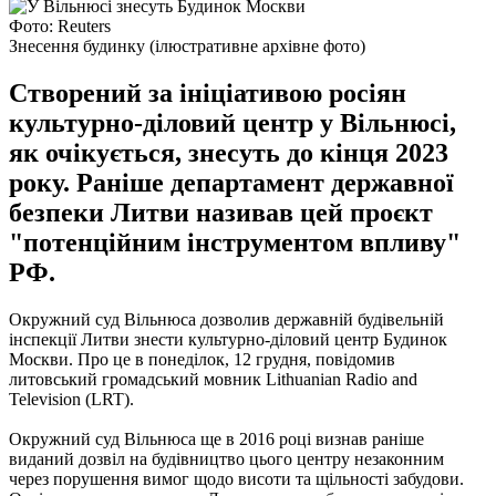
Фото: Reuters
Знесення будинку (ілюстративне архівне фото)
Cтворений за ініціативою росіян
культурно-діловий центр у Вільнюсі,
як очікується, знесуть до кінця 2023
року. Раніше департамент державної
безпеки Литви називав цей проєкт
"потенційним інструментом впливу"
РФ.
Окружний суд Вільнюса дозволив державній будівельній
інспекції Литви знести культурно-діловий центр Будинок
Москви. Про це в понеділок, 12 грудня, повідомив
литовський громадський мовник Lithuanian Radio and
Television (LRT).
Окружний суд Вільнюса ще в 2016 році визнав раніше
виданий дозвіл на будівництво цього центру незаконним
через порушення вимог щодо висоти та щільності забудови.