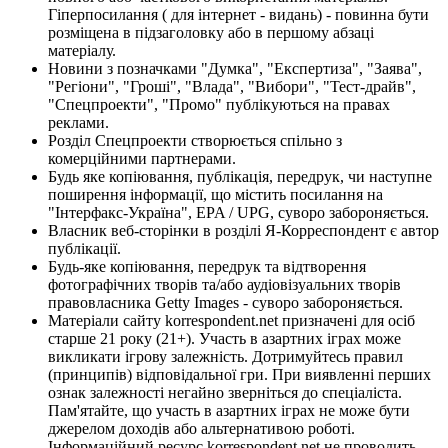
Гіперпосилання ( для інтернет - видань) - повинна бути
розміщена в підзаголовку або в першому абзаці
матеріалу.
Новини з позначками "Думка", "Експертиза", "Заява",
"Регіони", "Гроші", "Влада", "Вибори", "Тест-драйв",
"Спецпроекти", "Промо" публікуються на правах
реклами.
Розділ Спецпроекти створюється спільно з
комерційними партнерами.
Будь яке копіювання, публікація, передрук, чи наступне
поширення інформації, що містить посилання на
"Інтерфакс-Україна", EPA / UPG, суворо забороняється.
Власник веб-сторінки в розділі Я-Корреспондент є автор
публікації.
Будь-яке копіювання, передрук та відтворення
фотографічних творів та/або аудіовізуальних творів
правовласника Getty Images - суворо забороняється.
Матеріали сайту korrespondent.net призначені для осіб
старше 21 року (21+). Участь в азартних іграх може
викликати ігрову залежність. Дотримуйтесь правил
(принципів) відповідальної гри. При виявленні перших
ознак залежності негайно зверніться до спеціаліста.
Пам'ятайте, що участь в азартних іграх не може бути
джерелом доходів або альтернативою роботі.
Інформаційний ресурс korrespondent.net не проводить