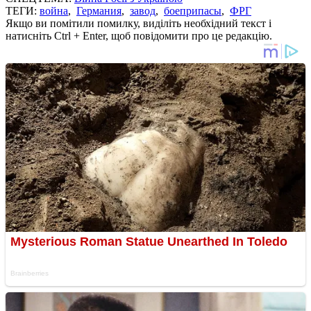
ТЕГИ:
война
,
Германия
,
завод
,
боеприпасы
,
ФРГ
Якщо ви помітили помилку, виділіть необхідний текст і
натисніть Ctrl + Enter, щоб повідомити про це редакцію.