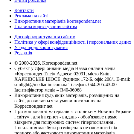
E-mail розсилка
Контакти
Реклама на сайті
Використання матеріалів korrespondent.net
Правила користування сайтом
Договір користування сайтом
Політика у сфері конфіденційності і персональних даних
Угода щодо користування
Редакція
© 2000-2026, Korrespondent.net
Суб'єкт у сфері онлайн-медіа Назва онлайн-медіа –
«КореспонденТ.net» Адреса: 02091, місто Київ,
ХАРКІВСЬКЕ ШОСЕ, будинок 172-Б, офіс 208/1 E-mail:
sunlight@mediadim.com.ua
Телефон: 044-205-43-00
Ідентифікатор медіа – R40-06068
Використання будь-яких матеріалів, розміщених на
сайті, дозволяється за умови посилання на
Корреспондент.net.
При копіюванні матеріалів зі сторінки « Новини України
і світу» , для інтернет - видань - обов'язкове пряме
відкрите для пошукових систем гіперпосилання .
Посилання має бути розміщена в незалежності від
повного або часткового використання матеріалів.