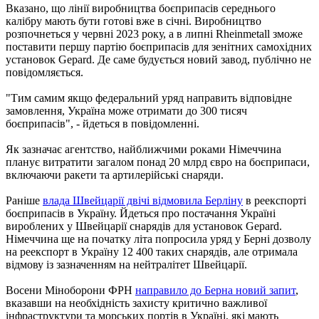
Вказано, що лінії виробництва боєприпасів середнього
калібру мають бути готові вже в січні. Виробництво
розпочнеться у червні 2023 року, а в липні Rheinmetall зможе
поставити першу партію боєприпасів для зенітних самохідних
установок Gepard. Де саме будується новий завод, публічно не
повідомляється.
"Тим самим якщо федеральний уряд направить відповідне
замовлення, Україна може отримати до 300 тисяч
боєприпасів", - йдеться в повідомленні.
Як зазначає агентство, найближчими роками Німеччина
планує витратити загалом понад 20 млрд євро на боєприпаси,
включаючи ракети та артилерійські снаряди.
Раніше
влада Швейцарії двічі відмовила Берліну
в реекспорті
боєприпасів в Україну. Йдеться про постачання Україні
вироблених у Швейцарії снарядів для установок Gepard.
Німеччина ще на початку літа попросила уряд у Берні дозволу
на реекспорт в Україну 12 400 таких снарядів, але отримала
відмову із зазначенням на нейтралітет Швейцарії.
Восени Міноборони ФРН
направило до Берна новий запит
,
вказавши на необхідність захисту критично важливої
інфраструктури та морських портів в Україні, які мають