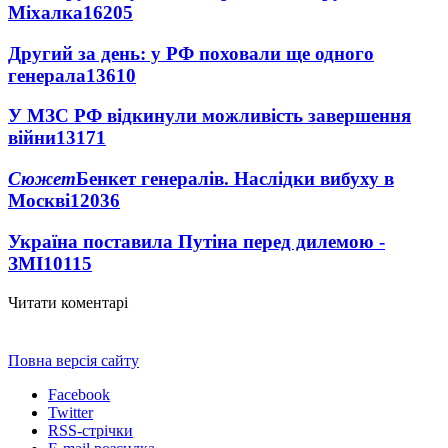
Міхалка
16205
Другий за день: у РФ поховали ще одного
генерала
13610
У МЗС РФ відкинули можливість завершення
війни
13171
Сюжет
Бенкет генералів. Наслідки вибуху в
Москві
12036
Україна поставила Путіна перед дилемою -
ЗМІ
10115
Читати коментарі
Повна версія сайту
Facebook
Twitter
RSS-стрічки