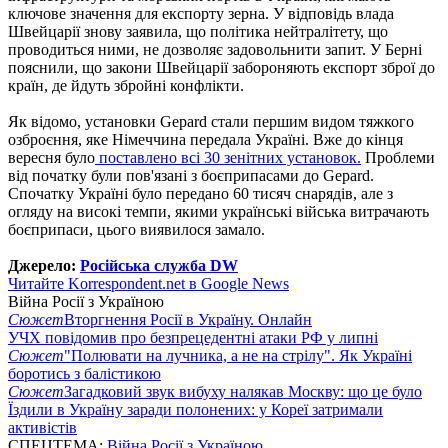
ключове значення для експорту зерна. У відповідь влада
Швейцарії знову заявила, що політика нейтралітету, що
проводиться ними, не дозволяє задовольнити запит. У Берні
пояснили, що закони Швейцарії забороняють експорт зброї до
країн, де йдуть збройні конфлікти.
Як відомо, установки Gepard стали першим видом тяжкого
озброєння, яке Німеччина передала Україні. Вже до кінця
вересня було
поставлено всі 30 зенітних установок.
Проблеми
від початку були пов'язані з боєприпасами до Gepard.
Спочатку Україні було передано 60 тисяч снарядів, але з
огляду на високі темпи, якими українські війська витрачають
боєприпаси, цього виявилося замало.
Джерело:
Російська служба DW
Читайте Korrespondent.net в Google News
Війна Росії з Україною
Сюжет
Вторгнення Росії в Україну. Онлайн
УЧХ повідомив про безпрецедентні атаки РФ у липні
Сюжет
"Полювати на лучника, а не на стрілу". Як Україні
боротись з балістикою
Сюжет
Загадковий звук вибуху налякав Москву: що це було
Їздили в Україну заради полонених: у Кореї затримали
активістів
СПЕЦТЕМА:
Війна Росії з Україною