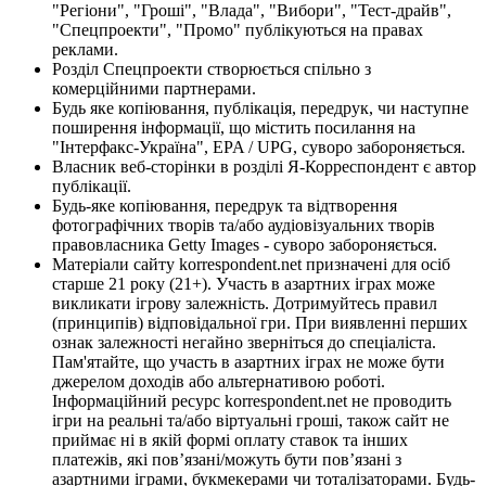
"Регіони", "Гроші", "Влада", "Вибори", "Тест-драйв",
"Спецпроекти", "Промо" публікуються на правах
реклами.
Розділ Спецпроекти створюється спільно з
комерційними партнерами.
Будь яке копіювання, публікація, передрук, чи наступне
поширення інформації, що містить посилання на
"Інтерфакс-Україна", EPA / UPG, суворо забороняється.
Власник веб-сторінки в розділі Я-Корреспондент є автор
публікації.
Будь-яке копіювання, передрук та відтворення
фотографічних творів та/або аудіовізуальних творів
правовласника Getty Images - суворо забороняється.
Матеріали сайту korrespondent.net призначені для осіб
старше 21 року (21+). Участь в азартних іграх може
викликати ігрову залежність. Дотримуйтесь правил
(принципів) відповідальної гри. При виявленні перших
ознак залежності негайно зверніться до спеціаліста.
Пам'ятайте, що участь в азартних іграх не може бути
джерелом доходів або альтернативою роботі.
Інформаційний ресурс korrespondent.net не проводить
ігри на реальні та/або віртуальні гроші, також сайт не
приймає ні в якій формі оплату ставок та інших
платежів, які пов’язані/можуть бути пов’язані з
азартними іграми, букмекерами чи тоталізаторами. Будь-