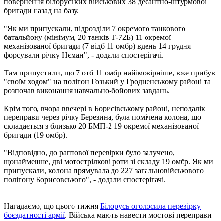
повернення білоруських військових 38 десантно-штурмової
бригади назад на базу.
"Як ми припускали, підрозділи 7 окремого танкового
батальйону (мінімум, 20 танків Т-72Б) 11 окремої
механізованої бригади (7 відб 11 омбр) вдень 14 грудня
форсували річку Нєман", - додали спостерігачі.
Там припустили, що 7 отб 11 омбр найімовірніше, вже прибув
"своїм ходом" на полігон Гозький у Гродненському районі та
розпочав виконання навчально-бойових завдань.
Крім того, вчора ввечері в Борисівському районі, неподалік
переправи через річку Березина, була помічена колона, що
складається з близько 20 БМП-2 19 окремої механізованої
бригади (19 омбр).
"Відповідно, до раптової перевірки було залучено,
щонайменше, дві мотострілкові роти зі складу 19 омбр. Як ми
припускали, колона прямувала до 227 загальновійськового
полігону Борисовського", - додали спостерігачі.
Нагадаємо, що цього тижня
Білорусь оголосила перевірку
боєздатності армії
. Війська мають навести мостові переправи