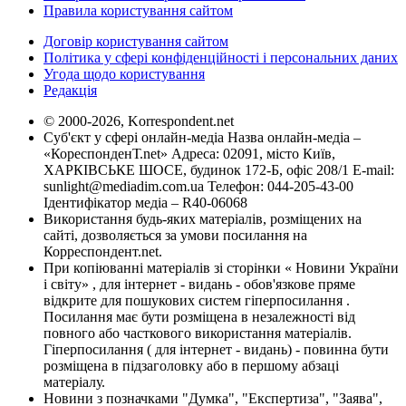
Правила користування сайтом
Договір користування сайтом
Політика у сфері конфіденційності і персональних даних
Угода щодо користування
Редакція
© 2000-2026, Korrespondent.net
Суб'єкт у сфері онлайн-медіа Назва онлайн-медіа –
«КореспонденТ.net» Адреса: 02091, місто Київ,
ХАРКІВСЬКЕ ШОСЕ, будинок 172-Б, офіс 208/1 E-mail:
sunlight@mediadim.com.ua
Телефон: 044-205-43-00
Ідентифікатор медіа – R40-06068
Використання будь-яких матеріалів, розміщених на
сайті, дозволяється за умови посилання на
Корреспондент.net.
При копіюванні матеріалів зі сторінки « Новини України
і світу» , для інтернет - видань - обов'язкове пряме
відкрите для пошукових систем гіперпосилання .
Посилання має бути розміщена в незалежності від
повного або часткового використання матеріалів.
Гіперпосилання ( для інтернет - видань) - повинна бути
розміщена в підзаголовку або в першому абзаці
матеріалу.
Новини з позначками "Думка", "Експертиза", "Заява",