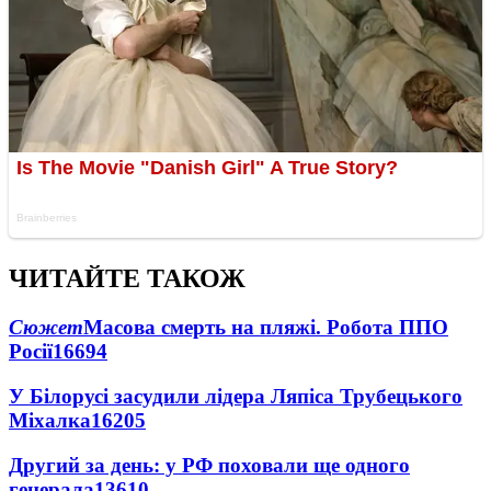
ЧИТАЙТЕ ТАКОЖ
Сюжет
Масова смерть на пляжі. Робота ППО
Росії
16694
У Білорусі засудили лідера Ляпіса Трубецького
Міхалка
16205
Другий за день: у РФ поховали ще одного
генерала
13610