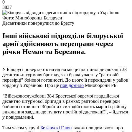
0
3837
Фото: Минобороны Беларуси
Десантники повернулися до Бресту
Інші військові підрозділи білоруської
армії здійснюють переправи через
річки Неман та Березина.
У Білорусі повертають назад на місце постійної дислокації 38
десантно-штурмову бригаду, яка брала участь у "раптовій
перевірці" бойової готовності. До цього її перекидали у район
кордону з Україною. Про це
повідомило
Міноборони РБ.
"Військовослужбовці 38-ї Брестської окремої гвардійської
десантно-штурмової бригади в рамках раптової перевірки
бойової готовності Збройних сил здійснюють марш із району
виконання завдань до пункту постійної дислокації", – йдеться
у повідомленні.
Тим часом у групі
Беларускі Гаюн
також повідомляють про