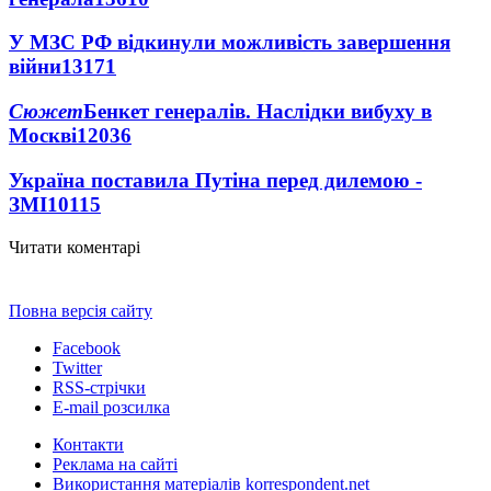
У МЗС РФ відкинули можливість завершення
війни
13171
Сюжет
Бенкет генералів. Наслідки вибуху в
Москві
12036
Україна поставила Путіна перед дилемою -
ЗМІ
10115
Читати коментарі
Повна версія сайту
Facebook
Twitter
RSS-стрічки
E-mail розсилка
Контакти
Реклама на сайті
Використання матеріалів korrespondent.net