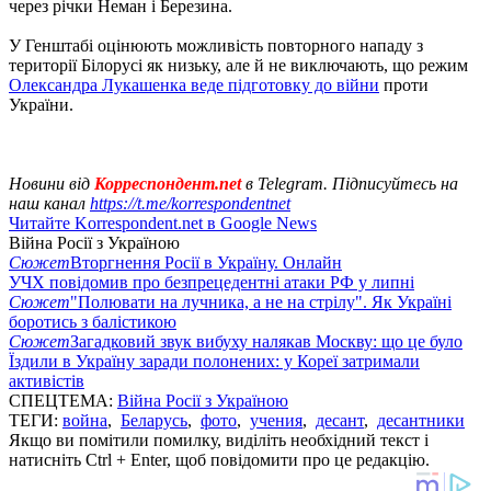
через річки Неман і Березина.
У Генштабі оцінюють можливість повторного нападу з
території Білорусі як низьку, але й не виключають, що режим
Олександра Лукашенка веде підготовку до війни
проти
України.
Новини від
Корреспондент.net
в Telegram. Підписуйтесь на
наш канал
https://t.me/korrespondentnet
Читайте Korrespondent.net в Google News
Війна Росії з Україною
Сюжет
Вторгнення Росії в Україну. Онлайн
УЧХ повідомив про безпрецедентні атаки РФ у липні
Сюжет
"Полювати на лучника, а не на стрілу". Як Україні
боротись з балістикою
Сюжет
Загадковий звук вибуху налякав Москву: що це було
Їздили в Україну заради полонених: у Кореї затримали
активістів
СПЕЦТЕМА:
Війна Росії з Україною
ТЕГИ:
война
,
Беларусь
,
фото
,
учения
,
десант
,
десантники
Якщо ви помітили помилку, виділіть необхідний текст і
натисніть Ctrl + Enter, щоб повідомити про це редакцію.