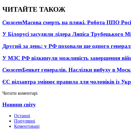
ЧИТАЙТЕ ТАКОЖ
Сюжет
Масова смерть на пляжі. Робота ППО Росі
У Білорусі засудили лідера Ляпіса Трубецького М
Другий за день: у РФ поховали ще одного генерал
У МЗС РФ відкинули можливість завершення вій
Сюжет
Бенкет генералів. Наслідки вибуху в Моск
ЄС відзавтра змінює правила для чоловіків із Ук
Читати коментарі
Новини світу
Останні
Популярні
Коментовані