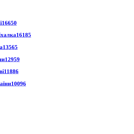
ї
16650
іхалка
16185
а
13565
ни
12959
ві
11886
раїни
10096