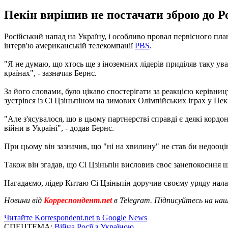
Пекін вирішив не постачати зброю до Рос
Російський напад на Україну, і особливо провал первісного пла
інтерв'ю американській телекомпанії
PBS
.
"Я не думаю, що хтось ще з іноземних лідерів приділяв таку уваг
країнах", - зазначив Бернс.
За його словами, було цікаво спостерігати за реакцією керівн
зустрівся із Сі Цзіньпіном на зимових Олімпійських іграх у Пе
"Але з'ясувалося, що в цьому партнерстві справді є деякі кордо
війни в Україні", - додав Бернс.
При цьому він зазначив, що "ні на хвилину" не став би недооці
Також він згадав, що Сі Цзіньпін висловив своє занепокоєння що
Нагадаємо, лідер Китаю Сі Цзіньпін доручив своєму уряду нал
Новини від
Корреспондент.net
в Telegram. Підписуйтесь на на
Читайте Korrespondent.net в Google News
СПЕЦТЕМА:
Війна Росії з Україною