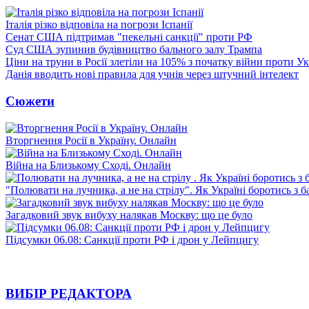
Італія різко відповіла на погрози Іспанії
Сенат США підтримав "пекельні санкції" проти РФ
Суд США зупинив будівництво бального залу Трампа
Ціни на труни в Росії злетіли на 105% з початку війни проти У
Данія вводить нові правила для учнів через штучний інтелект
Сюжети
Вторгнення Росії в Україну. Онлайн
Війна на Близькому Сході. Онлайн
"Полювати на лучника, а не на стрілу". Як Україні боротись з 
Загадковий звук вибуху налякав Москву: що це було
Підсумки 06.08: Санкції проти РФ і дрон у Лейпцигу
ВИБІР РЕДАКТОРА