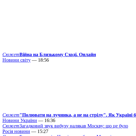
Сюжет
Війна на Близькому Сході. Онлайн
Новини світу
— 18:56
Сюжет
"Полювати на лучника, а не на стрілу". Як Україні 
Новини України
— 16:36
Сюжет
Загадковий звук вибуху налякав Москву: що це було
Росія новини
— 15:27