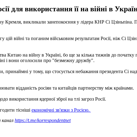
ії для використання її на війні в Україн
ну Кремля, викликали занепокоєння у лідера КНР Сі Цзіньпіна. П
у цій війні та поганим військовим результатам Росії, ніж Сі Цзін
ицтва Китаю на війну в Україні, бо ще за кілька тижнів до поч
кіні і вони оголосили про "безмежну дружбу".
ни, принаймні у тому, що стосується небажання президента Сі над
нювати відданість росіян та китайців партнерству між країнами.
до використання ядерної зброї на тлі загроз Росії.
агодити тісніші
економічні зв'язки з Росією.
ш канал
https://t.me/korrespondentnet