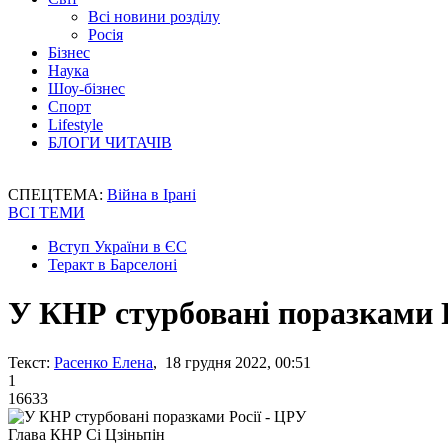
Всі новини розділу
Росія
Бізнес
Наука
Шоу-бізнес
Спорт
Lifestyle
БЛОГИ ЧИТАЧІВ
СПЕЦТЕМА:
Війна в Ірані
ВСІ ТЕМИ
Вступ України в ЄС
Теракт в Барселоні
У КНР стурбовані поразками Р
Текст:
Расенко Елена
, 18 грудня 2022, 00:51
1
16633
Глава КНР Сі Цзіньпін