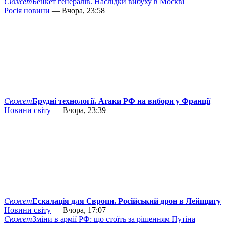
Сюжет
Бенкет генералів. Наслідки вибуху в Москві
Росія новини
— Вчора, 23:58
Сюжет
Брудні технології. Атаки РФ на вибори у Франції
Новини світу
— Вчора, 23:39
Сюжет
Ескалація для Європи. Російський дрон в Лейпцигу
Новини світу
— Вчора, 17:07
Сюжет
Зміни в армії РФ: що стоїть за рішенням Путіна