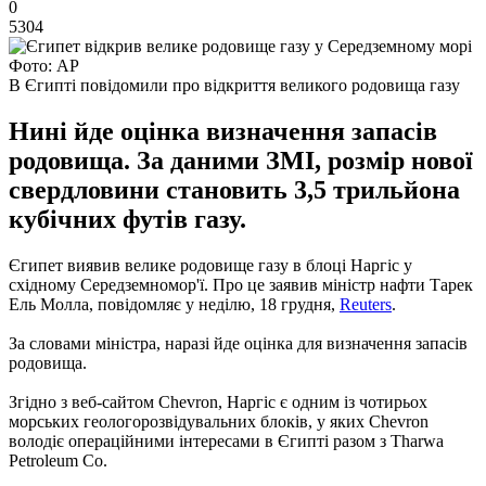
0
5304
Фото: АР
В Єгипті повідомили про відкриття великого родовища газу
Нині йде оцінка визначення запасів
родовища. За даними ЗМІ, розмір нової
свердловини становить 3,5 трильйона
кубічних футів газу.
Єгипет виявив велике родовище газу в блоці Наргіс у
східному Середземномор'ї. Про це заявив міністр нафти Тарек
Ель Молла, повідомляє у неділю, 18 грудня,
Reuters
.
За словами міністра, наразі йде оцінка для визначення запасів
родовища.
Згідно з веб-сайтом Chevron, Наргіс є одним із чотирьох
морських геологорозвідувальних блоків, у яких Chevron
володіє операційними інтересами в Єгипті разом з Tharwa
Petroleum Co.