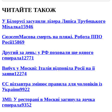
ЧИТАЙТЕ ТАКОЖ
У Білорусі засудили лідера Ляпіса Трубецького
Міхалка
15946
Сюжет
Масова смерть на пляжі. Робота ППО
Росії
15869
Другий за день: у РФ поховали ще одного
генерала
12771
Вибух у Москві: Італія відповіла Росії на її
заяви
12274
ЄС відзавтра змінює правила для чоловіків із
України
9922
ЗМІ: У ресторані в Москві загинула дочка
генерала
9352