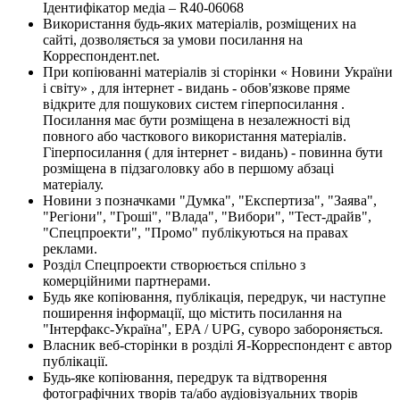
Ідентифікатор медіа – R40-06068
Використання будь-яких матеріалів, розміщених на
сайті, дозволяється за умови посилання на
Корреспондент.net.
При копіюванні матеріалів зі сторінки « Новини України
і світу» , для інтернет - видань - обов'язкове пряме
відкрите для пошукових систем гіперпосилання .
Посилання має бути розміщена в незалежності від
повного або часткового використання матеріалів.
Гіперпосилання ( для інтернет - видань) - повинна бути
розміщена в підзаголовку або в першому абзаці
матеріалу.
Новини з позначками "Думка", "Експертиза", "Заява",
"Регіони", "Гроші", "Влада", "Вибори", "Тест-драйв",
"Спецпроекти", "Промо" публікуються на правах
реклами.
Розділ Спецпроекти створюється спільно з
комерційними партнерами.
Будь яке копіювання, публікація, передрук, чи наступне
поширення інформації, що містить посилання на
"Інтерфакс-Україна", EPA / UPG, суворо забороняється.
Власник веб-сторінки в розділі Я-Корреспондент є автор
публікації.
Будь-яке копіювання, передрук та відтворення
фотографічних творів та/або аудіовізуальних творів