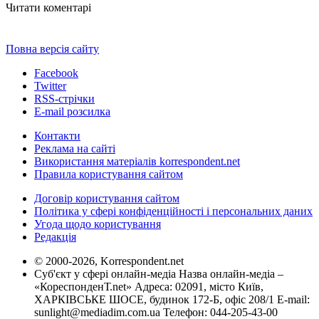
Читати коментарі
Повна версія сайту
Facebook
Twitter
RSS-стрічки
E-mail розсилка
Контакти
Реклама на сайті
Використання матеріалів korrespondent.net
Правила користування сайтом
Договір користування сайтом
Політика у сфері конфіденційності і персональних даних
Угода щодо користування
Редакція
© 2000-2026, Korrespondent.net
Суб'єкт у сфері онлайн-медіа Назва онлайн-медіа –
«КореспонденТ.net» Адреса: 02091, місто Київ,
ХАРКІВСЬКЕ ШОСЕ, будинок 172-Б, офіс 208/1 E-mail:
sunlight@mediadim.com.ua
Телефон: 044-205-43-00