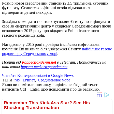
Розмір нової свердловини становить 3,5 трильйона кубічних
футів газу. Єгипетські офіційні особи відмовилися
підтвердити деталі знахідки.
Знахідка може дати поштовх зусиллям Єгипту позиціонувати
себе як енергетичний центр у східному Середземномор'ї після
оголошення 2015 року про відкриття Eni – гігантського
газового родовища Zohr.
Нагадаємо, у 2015 році провідна італійська нафтогазова
компанія Eni виявила біля узбережжя Єгипту
найбільше газове
родовище у Середземному морі
.
Новини від
Корреспондент.net
в Telegram. Підписуйтесь на
наш канал
https://t.me/korrespondentnet
Читайте Korrespondent.net в Google News
ТЕГИ:
газ
,
Египет
,
Средиземное море
Якщо ви помітили помилку, виділіть необхідний текст і
натисніть Ctrl + Enter, щоб повідомити про це редакцію.