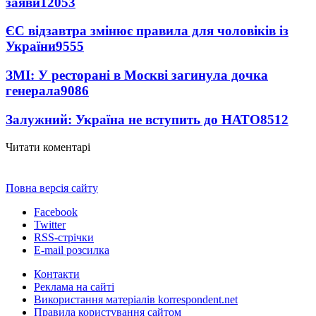
заяви
12053
ЄС відзавтра змінює правила для чоловіків із
України
9555
ЗМІ: У ресторані в Москві загинула дочка
генерала
9086
Залужний: Україна не вступить до НАТО
8512
Читати коментарі
Повна версія сайту
Facebook
Twitter
RSS-стрічки
E-mail розсилка
Контакти
Реклама на сайті
Використання матеріалів korrespondent.net
Правила користування сайтом