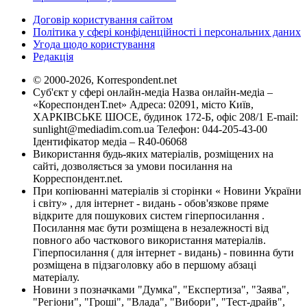
Договір користування сайтом
Політика у сфері конфіденційності і персональних даних
Угода щодо користування
Редакція
© 2000-2026, Korrespondent.net
Суб'єкт у сфері онлайн-медіа Назва онлайн-медіа –
«КореспонденТ.net» Адреса: 02091, місто Київ,
ХАРКІВСЬКЕ ШОСЕ, будинок 172-Б, офіс 208/1 E-mail:
sunlight@mediadim.com.ua
Телефон: 044-205-43-00
Ідентифікатор медіа – R40-06068
Використання будь-яких матеріалів, розміщених на
сайті, дозволяється за умови посилання на
Корреспондент.net.
При копіюванні матеріалів зі сторінки « Новини України
і світу» , для інтернет - видань - обов'язкове пряме
відкрите для пошукових систем гіперпосилання .
Посилання має бути розміщена в незалежності від
повного або часткового використання матеріалів.
Гіперпосилання ( для інтернет - видань) - повинна бути
розміщена в підзаголовку або в першому абзаці
матеріалу.
Новини з позначками "Думка", "Експертиза", "Заява",
"Регіони", "Гроші", "Влада", "Вибори", "Тест-драйв",