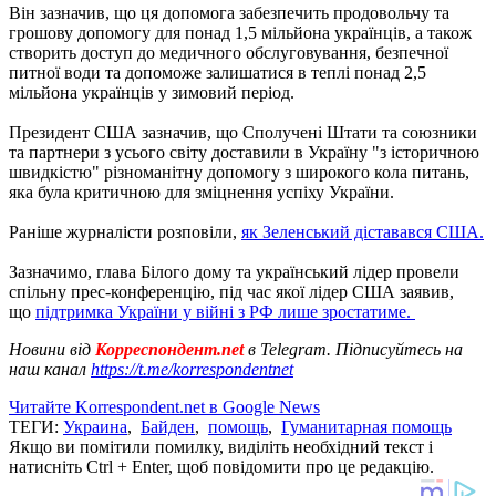
Він зазначив, що ця допомога забезпечить продовольчу та
грошову допомогу для понад 1,5 мільйона українців, а також
створить доступ до медичного обслуговування, безпечної
питної води та допоможе залишатися в теплі понад 2,5
мільйона українців у зимовий період.
Президент США зазначив, що Сполучені Штати та союзники
та партнери з усього світу доставили в Україну "з історичною
швидкістю" різноманітну допомогу з широкого кола питань,
яка була критичною для зміцнення успіху України.
Раніше журналісти розповіли,
як Зеленський діставався США.
Зазначимо, глава Білого дому та український лідер провели
спільну прес-конференцію, під час якої лідер США заявив,
що
підтримка України у війні з РФ лише зростатиме.
Новини від
Корреспондент.net
в Telegram. Підписуйтесь на
наш канал
https://t.me/korrespondentnet
Читайте Korrespondent.net в Google News
ТЕГИ:
Украина
,
Байден
,
помощь
,
Гуманитарная помощь
Якщо ви помітили помилку, виділіть необхідний текст і
натисніть Ctrl + Enter, щоб повідомити про це редакцію.