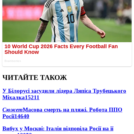
ЧИТАЙТЕ ТАКОЖ
У Білорусі засудили лідера Ляпіса Трубецького
Міхалка
15211
Сюжет
Масова смерть на пляжі. Робота ППО
Росії
14640
Вибух у Москві: Італія відповіла Росії на її