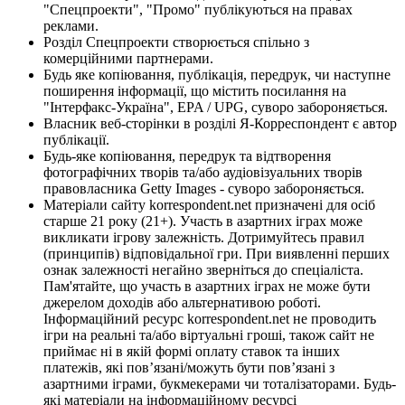
"Спецпроекти", "Промо" публікуються на правах
реклами.
Розділ Спецпроекти створюється спільно з
комерційними партнерами.
Будь яке копіювання, публікація, передрук, чи наступне
поширення інформації, що містить посилання на
"Інтерфакс-Україна", EPA / UPG, суворо забороняється.
Власник веб-сторінки в розділі Я-Корреспондент є автор
публікації.
Будь-яке копіювання, передрук та відтворення
фотографічних творів та/або аудіовізуальних творів
правовласника Getty Images - суворо забороняється.
Матеріали сайту korrespondent.net призначені для осіб
старше 21 року (21+). Участь в азартних іграх може
викликати ігрову залежність. Дотримуйтесь правил
(принципів) відповідальної гри. При виявленні перших
ознак залежності негайно зверніться до спеціаліста.
Пам'ятайте, що участь в азартних іграх не може бути
джерелом доходів або альтернативою роботі.
Інформаційний ресурс korrespondent.net не проводить
ігри на реальні та/або віртуальні гроші, також сайт не
приймає ні в якій формі оплату ставок та інших
платежів, які пов’язані/можуть бути пов’язані з
азартними іграми, букмекерами чи тоталізаторами. Будь-
які матеріали на інформаційному ресурсі