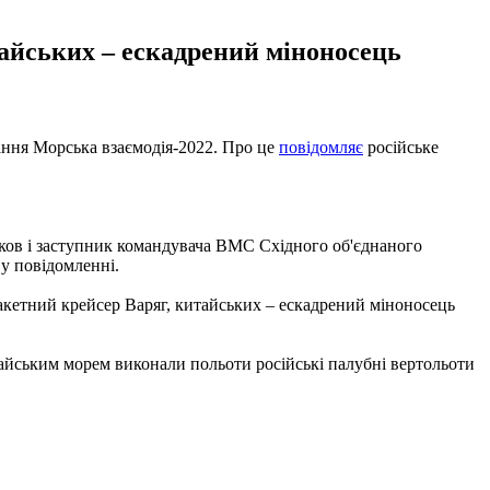
тайських – ескадрений міноносець
ання Морська взаємодія-2022. Про це
повідомляє
російське
аков і заступник командувача ВМС Східного об'єднаного
у повідомленні.
ракетний крейсер Варяг, китайських – ескадрений міноносець
айським морем виконали польоти російські палубні вертольоти