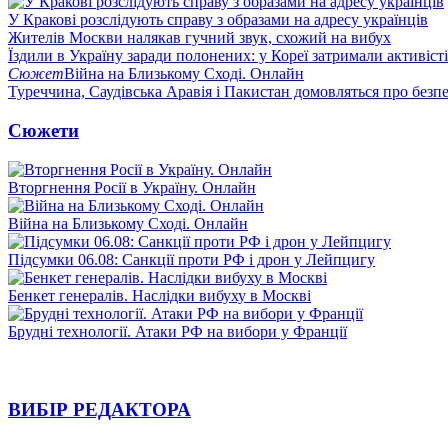
У Кракові розслідують справу з образами на адресу українців
Жителів Москви налякав гучний звук, схожий на вибух
Їздили в Україну заради полонених: у Кореї затримали активіст
Сюжет
Війна на Близькому Сході. Онлайн
Туреччина, Саудівська Аравія і Пакистан домовляться про безп
Сюжети
Вторгнення Росії в Україну. Онлайн
Війна на Близькому Сході. Онлайн
Підсумки 06.08: Санкції проти РФ і дрон у Лейпцигу
Бенкет генералів. Наслідки вибуху в Москві
Брудні технології. Атаки РФ на вибори у Франції
ВИБІР РЕДАКТОРА