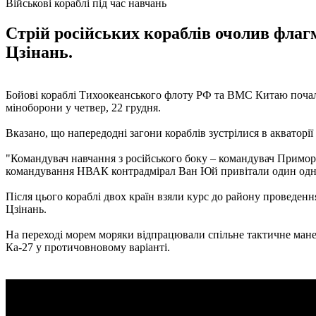
Військові кораблі під час навчань
Стрій російських кораблів очолив флаг
Цзінань.
Бойові кораблі Тихоокеанського флоту РФ та ВМС Китаю почал
міноборони у четвер, 22 грудня.
Вказано, що напередодні загони кораблів зустрілися в акваторі
"Командувач навчання з російського боку – командувач Примор
командування НВАК контрадмірал Ван Юй привітали один одного 
Після цього кораблі двох країн взяли курс до району проведен
Цзінань.
На переході морем моряки відпрацювали спільне тактичне мане
Ка-27 у протичовновому варіанті.