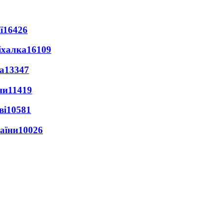
ї
16426
іхалка
16109
а
13347
ни
11419
ві
10581
раїни
10026