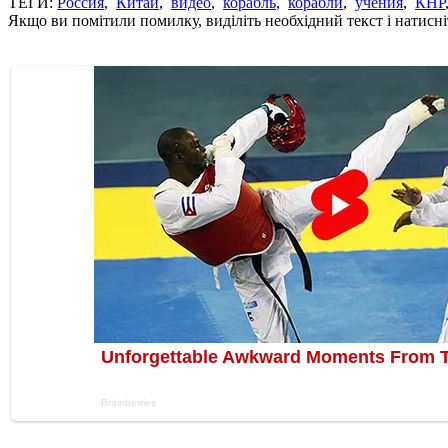
ТЕГИ:
Россия
,
Китай
,
видео
,
корабль
,
корабли
,
учения
,
КНР
Якщо ви помітили помилку, виділіть необхідний текст і натисніт