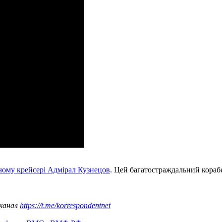
чому крейсері Адмірал Кузнецов
. Цей багатостраждальний корабе
 канал
https://t.me/korrespondentnet