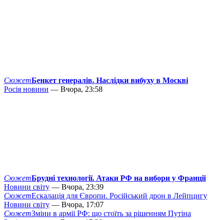
Сюжет
Бенкет генералів. Наслідки вибуху в Москві
Росія новини
— Вчора, 23:58
Сюжет
Брудні технології. Атаки РФ на вибори у Франції
Новини світу
— Вчора, 23:39
Сюжет
Ескалація для Європи. Російський дрон в Лейпцигу
Новини світу
— Вчора, 17:07
Сюжет
Зміни в армії РФ: що стоїть за рішенням Путіна