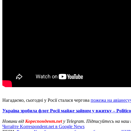
Нагадаємо, сьогодні у Росії сталася чергова
пожежа на авіанесу
Україна зробила флот Росії майже зайвим у вжитку – Politico
Новини від
Кореспондент.net
у Telegram. Підписуйтесь на наш
Читайте Korrespondent.net в Google News