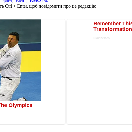
,
флот
,
ВМС
,
ВМФ РФ
ь Ctrl + Enter, щоб повідомити про це редакцію.