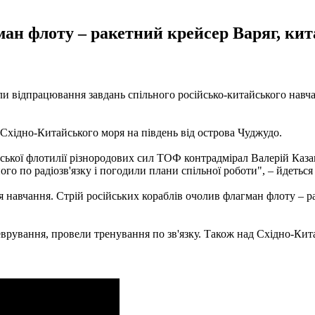
ман флоту – ракетний крейсер Варяг, ки
и відпрацювання завдань спільного російсько-китайського навч
ї Східно-Китайського моря на південь від острова Чуджудо.
ської флотилії різнородових сил ТОФ контрадмірал Валерій Каз
по радіозв'язку і погодили плани спільної роботи", – йдеться 
ня навчання. Стрій російських кораблів очолив флагман флоту – 
врування, провели тренування по зв'язку. Також над Східно-Кит