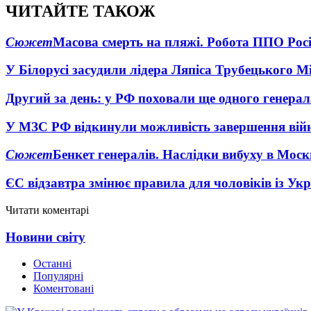
ЧИТАЙТЕ ТАКОЖ
Сюжет
Масова смерть на пляжі. Робота ППО Росі
У Білорусі засудили лідера Ляпіса Трубецького М
Другий за день: у РФ поховали ще одного генерал
У МЗС РФ відкинули можливість завершення вій
Сюжет
Бенкет генералів. Наслідки вибуху в Моск
ЄС відзавтра змінює правила для чоловіків із Ук
Читати коментарі
Новини світу
Останні
Популярні
Коментовані