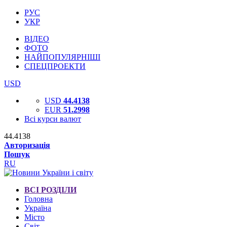
РУС
УКР
ВІДЕО
ФОТО
НАЙПОПУЛЯРНІШІ
СПЕЦПРОЕКТИ
USD
USD
44.4138
EUR
51.2998
Всі курси валют
44.4138
Авторизація
Пошук
RU
ВСІ РОЗДІЛИ
Головна
Україна
Місто
Світ