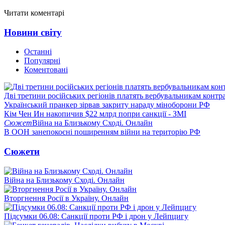
Читати коментарі
Новини світу
Останні
Популярні
Коментовані
Дві третини російських регіонів платять вербувальникам контр
Український пранкер зірвав закриту нараду міноборони РФ
Кім Чен Ин накопичив $22 млрд попри санкції - ЗМІ
Сюжет
Війна на Близькому Сході. Онлайн
В ООН занепокоєні поширенням війни на територію РФ
Сюжети
Війна на Близькому Сході. Онлайн
Вторгнення Росії в Україну. Онлайн
Підсумки 06.08: Санкції проти РФ і дрон у Лейпцигу