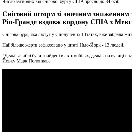
Число загиблих від снігової бурі у США зросло до 34 осіб
Сніговий шторм зі значним зниженням т
Ріо-Гранде вздовж кордону США з Мек
Снігова буря, яка лютує у Сполучених Штатах, вже забрала жит
Найбільше жертв зафіксовано у штаті Нью-Йорк - 13 людей.
"Деякі загиблі були знайдені в автомобілях, деякі - на вулиці в
Йорку Марк Полонкарз.