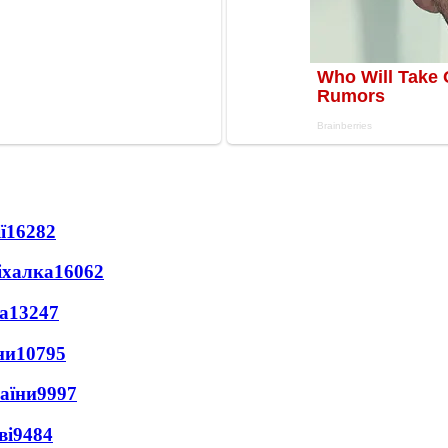
ї
16282
іхалка
16062
а
13247
ни
10795
раїни
9997
ві
9484