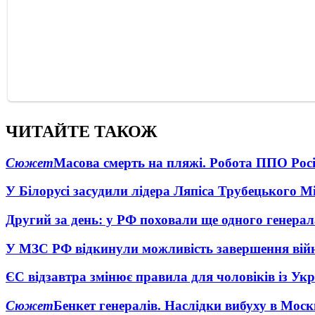
ЧИТАЙТЕ ТАКОЖ
Сюжет
Масова смерть на пляжі. Робота ППО Росі
У Білорусі засудили лідера Ляпіса Трубецького М
Другий за день: у РФ поховали ще одного генерал
У МЗС РФ відкинули можливість завершення вій
ЄС відзавтра змінює правила для чоловіків із Ук
Сюжет
Бенкет генералів. Наслідки вибуху в Моск