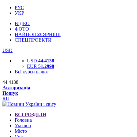
РУС
УКР
ВІДЕО
ФОТО
НАЙПОПУЛЯРНІШІ
СПЕЦПРОЕКТИ
USD
USD
44.4138
EUR
51.2998
Всі курси валют
44.4138
Авторизація
Пошук
RU
ВСІ РОЗДІЛИ
Головна
Україна
Місто
Світ