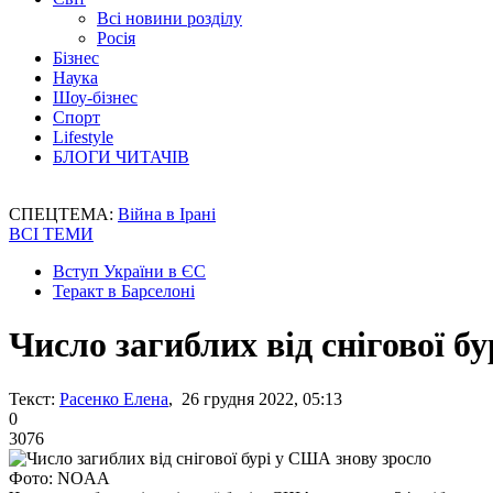
Всі новини розділу
Росія
Бізнес
Наука
Шоу-бізнес
Спорт
Lifestyle
БЛОГИ ЧИТАЧІВ
СПЕЦТЕМА:
Війна в Ірані
ВСІ ТЕМИ
Вступ України в ЄС
Теракт в Барселоні
Число загиблих від снігової б
Текст:
Расенко Елена
, 26 грудня 2022, 05:13
0
3076
Фото: NOAA