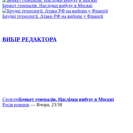
Бенкет генералів. Наслідки вибуху в Москві
Брудні технології. Атаки РФ на вибори у Франції
ВИБІР РЕДАКТОРА
Сюжет
Бенкет генералів. Наслідки вибуху в Москві
Росія новини
— Вчора, 23:58