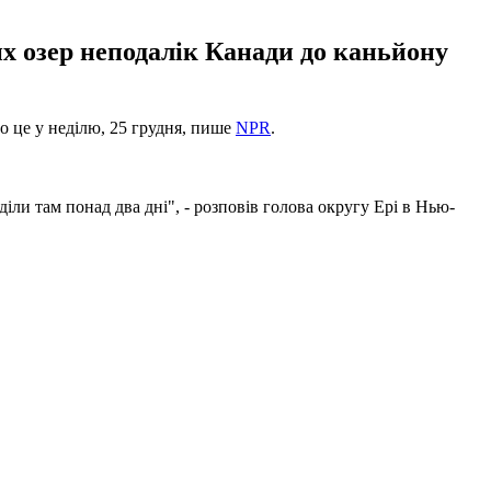
х озер неподалік Канади до каньйону
о це у неділю, 25 грудня, пише
NPR
.
діли там понад два дні", - розповів голова округу Ері в Нью-