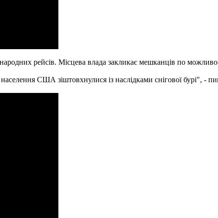
жнародних рейсів. Місцева влада закликає мешканців по можливос
населення США зіштовхнулися із наслідками снігової бурі", - п