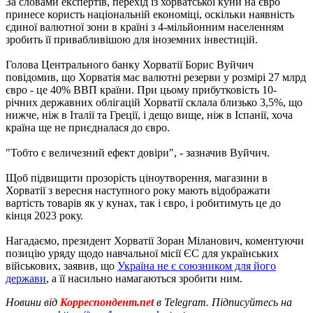
За словами експертів, перехід із хорватської куни на євро
принесе користь національній економіці, оскільки наявність
єдиної валютної зони в країні з 4-мільйонним населенням
зробить її привабливішою для іноземних інвестицій.
Голова Центрального банку Хорватії Борис Вуйчич
повідомив, що Хорватія має валютні резерви у розмірі 27 млрд
євро - це 40% ВВП країни. При цьому прибутковість 10-
річних державних облігацій Хорватії склала близько 3,5%, що
нижче, ніж в Італії та Греції, і дещо вище, ніж в Іспанії, хоча
країна ще не приєдналася до євро.
"Тобто є величезний ефект довіри", - зазначив Вуйчич.
Щоб підвищити прозорість ціноутворення, магазини в
Хорватії з вересня наступного року мають відображати
вартість товарів як у кунах, так і євро, і робитимуть це до
кінця 2023 року.
Нагадаємо, президент Хорватії Зоран Міланович, коментуючи
позицію уряду щодо навчальної місії ЄС для українських
військових, заявив, що
Україна не є союзником для його
держави
, а її насильно намагаються зробити ним.
Новини від
Корреспондент.net
в Telegram. Підписуйтесь на