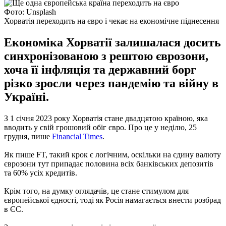
Фото: Unsplash
Хорватія переходить на євро і чекає на економічне піднесення
Економіка Хорватії залишалася досить
синхронізованою з рештою єврозони,
хоча її інфляція та державний борг
різко зросли через пандемію та війну в
Україні.
З 1 січня 2023 року Хорватія стане двадцятою країною, яка
вводить у свій грошовий обіг євро. Про це у неділю, 25
грудня, пише
Financial Times
.
Як пише FT, такий крок є логічним, оскільки на єдину валюту
єврозони тут припадає половина всіх банківських депозитів
та 60% усіх кредитів.
Крім того, на думку оглядачів, це стане стимулом для
європейської єдності, тоді як Росія намагається внести розбрад
в ЄС.