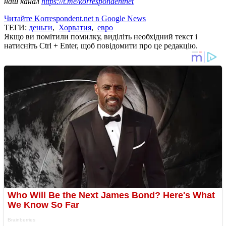
наш канал
https://t.me/korrespondentnet
Читайте Korrespondent.net в Google News
ТЕГИ:
деньги
,
Хорватия
,
евро
Якщо ви помітили помилку, виділіть необхідний текст і
натисніть Ctrl + Enter, щоб повідомити про це редакцію.