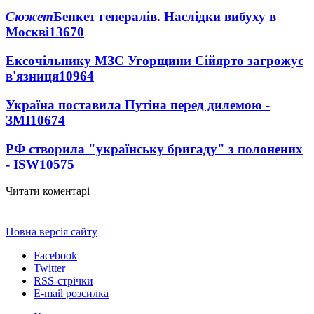
Сюжет
Бенкет генералів. Наслідки вибуху в
Москві
13670
Ексочільнику МЗС Угорщини Сійярто загрожує
в'язниця
10964
Україна поставила Путіна перед дилемою -
ЗМІ
10674
РФ створила "українську бригаду" з полонених
- ISW
10575
Читати коментарі
Повна версія сайту
Facebook
Twitter
RSS-стрічки
E-mail розсилка