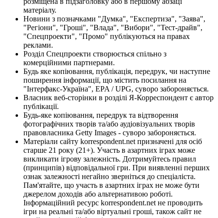
розміщена в підзаголовку або в першому абзаці
матеріалу.
Новини з позначками "Думка", "Експертиза", "Заява",
"Регіони", "Гроші", "Влада", "Вибори", "Тест-драйв",
"Спецпроекти", "Промо" публікуються на правах
реклами.
Розділ Спецпроекти створюється спільно з
комерційними партнерами.
Будь яке копіювання, публікація, передрук, чи наступне
поширення інформації, що містить посилання на
"Інтерфакс-Україна", EPA / UPG, суворо забороняється.
Власник веб-сторінки в розділі Я-Корреспондент є автор
публікації.
Будь-яке копіювання, передрук та відтворення
фотографічних творів та/або аудіовізуальних творів
правовласника Getty Images - суворо забороняється.
Матеріали сайту korrespondent.net призначені для осіб
старше 21 року (21+). Участь в азартних іграх може
викликати ігрову залежність. Дотримуйтесь правил
(принципів) відповідальної гри. При виявленні перших
ознак залежності негайно зверніться до спеціаліста.
Пам'ятайте, що участь в азартних іграх не може бути
джерелом доходів або альтернативою роботі.
Інформаційний ресурс korrespondent.net не проводить
ігри на реальні та/або віртуальні гроші, також сайт не