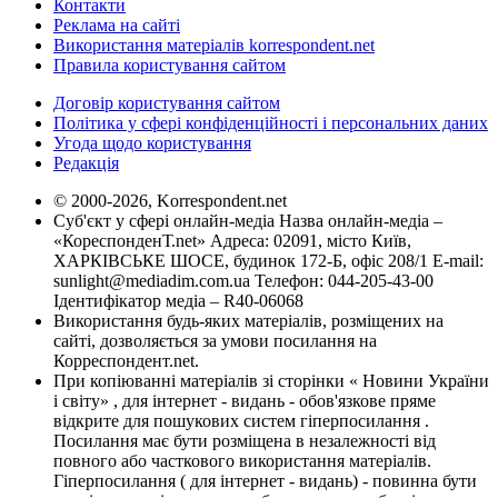
Контакти
Реклама на сайті
Використання матеріалів korrespondent.net
Правила користування сайтом
Договір користування сайтом
Політика у сфері конфіденційності і персональних даних
Угода щодо користування
Редакція
© 2000-2026, Korrespondent.net
Суб'єкт у сфері онлайн-медіа Назва онлайн-медіа –
«КореспонденТ.net» Адреса: 02091, місто Київ,
ХАРКІВСЬКЕ ШОСЕ, будинок 172-Б, офіс 208/1 E-mail:
sunlight@mediadim.com.ua
Телефон: 044-205-43-00
Ідентифікатор медіа – R40-06068
Використання будь-яких матеріалів, розміщених на
сайті, дозволяється за умови посилання на
Корреспондент.net.
При копіюванні матеріалів зі сторінки « Новини України
і світу» , для інтернет - видань - обов'язкове пряме
відкрите для пошукових систем гіперпосилання .
Посилання має бути розміщена в незалежності від
повного або часткового використання матеріалів.
Гіперпосилання ( для інтернет - видань) - повинна бути