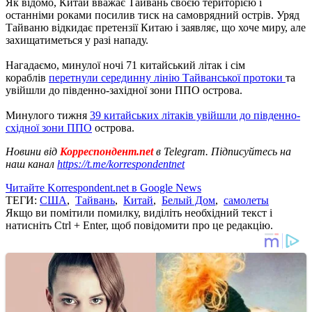
Як відомо, Китай вважає Тайвань своєю територією і
останніми роками посилив тиск на самоврядний острів. Уряд
Тайваню відкидає претензії Китаю і заявляє, що хоче миру, але
захищатиметься у разі нападу.
Нагадаємо, минулої ночі 71 китайський літак і сім
кораблів
перетнули серединну лінію Тайванської протоки
та
увійшли до південно-західної зони ППО острова.
Минулого тижня
39 китайських літаків увійшли до південно-
східної зони ППО
острова.
Новини від
Корреспондент.net
в Telegram. Підписуйтесь на
наш канал
https://t.me/korrespondentnet
Читайте Korrespondent.net в Google News
ТЕГИ:
США
,
Тайвань
,
Китай
,
Белый Дом
,
самолеты
Якщо ви помітили помилку, виділіть необхідний текст і
натисніть Ctrl + Enter, щоб повідомити про це редакцію.