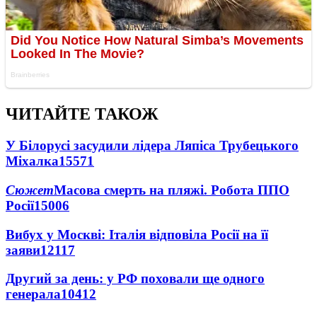
ЧИТАЙТЕ ТАКОЖ
У Білорусі засудили лідера Ляпіса Трубецького
Міхалка
15571
Сюжет
Масова смерть на пляжі. Робота ППО
Росії
15006
Вибух у Москві: Італія відповіла Росії на її
заяви
12117
Другий за день: у РФ поховали ще одного
генерала
10412