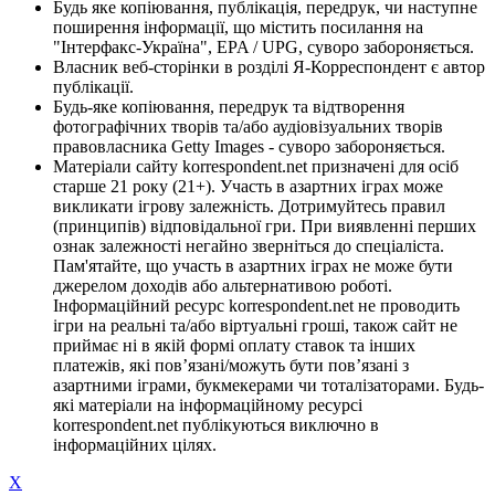
Будь яке копіювання, публікація, передрук, чи наступне
поширення інформації, що містить посилання на
"Інтерфакс-Україна", EPA / UPG, суворо забороняється.
Власник веб-сторінки в розділі Я-Корреспондент є автор
публікації.
Будь-яке копіювання, передрук та відтворення
фотографічних творів та/або аудіовізуальних творів
правовласника Getty Images - суворо забороняється.
Матеріали сайту korrespondent.net призначені для осіб
старше 21 року (21+). Участь в азартних іграх може
викликати ігрову залежність. Дотримуйтесь правил
(принципів) відповідальної гри. При виявленні перших
ознак залежності негайно зверніться до спеціаліста.
Пам'ятайте, що участь в азартних іграх не може бути
джерелом доходів або альтернативою роботі.
Інформаційний ресурс korrespondent.net не проводить
ігри на реальні та/або віртуальні гроші, також сайт не
приймає ні в якій формі оплату ставок та інших
платежів, які пов’язані/можуть бути пов’язані з
азартними іграми, букмекерами чи тоталізаторами. Будь-
які матеріали на інформаційному ресурсі
korrespondent.net публікуються виключно в
інформаційних цілях.
X