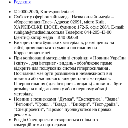
Редакція
© 2000-2026, Korrespondent.net
Суб'єкт у сфері онлайн-медіа Назва онлайн-медіа –
«КореспонденТ.net» Адреса: 02091, місто Київ,
ХАРКІВСЬКЕ ШОСЕ, будинок 172-Б, офіс 208/1 E-mail:
sunlight@mediadim.com.ua
Телефон: 044-205-43-00
Ідентифікатор медіа – R40-06068
Використання будь-яких матеріалів, розміщених на
сайті, дозволяється за умови посилання на
Корреспондент.net.
При копіюванні матеріалів зі сторінки « Новини України
і світу» , для інтернет - видань - обов'язкове пряме
відкрите для пошукових систем гіперпосилання .
Посилання має бути розміщена в незалежності від
повного або часткового використання матеріалів.
Гіперпосилання ( для інтернет - видань) - повинна бути
розміщена в підзаголовку або в першому абзаці
матеріалу.
Новини з позначками "Думка", "Експертиза", "Заява",
"Регіони", "Гроші", "Влада", "Вибори", "Тест-драйв",
"Спецпроекти", "Промо" публікуються на правах
реклами.
Розділ Спецпроекти створюється спільно з
комерційними партнерами.