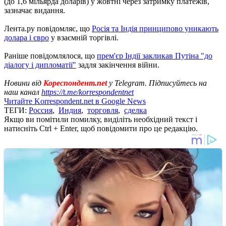
(до 1,6 мільярда доларів) у жовтні через затримку платежів,
зазначає видання.
Лента.ру повідомляє, що
Росія та Індія принципово уникають
долара і євро
у взаємній торгівлі.
Раніше повідомлялося, що
прем'єр Індії закликав Путіна "до
діалогу і дипломатії"
задля закінчення війни.
Новини від
Кореспондент.net
у Telegram. Підписуйтесь на
наш канал
https://t.me/korrespondentnet
Читайте Korrespondent.net в Google News
ТЕГИ:
Россия
,
Индия
,
торговля
,
сделка
Якщо ви помітили помилку, виділіть необхідний текст і
натисніть Ctrl + Enter, щоб повідомити про це редакцію.