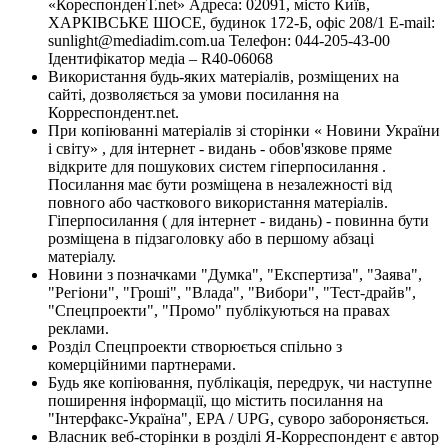
«КореспонденТ.net» Адреса: 02091, місто Київ,
ХАРКІВСЬКЕ ШОСЕ, будинок 172-Б, офіс 208/1 E-mail:
sunlight@mediadim.com.ua
Телефон: 044-205-43-00
Ідентифікатор медіа – R40-06068
Використання будь-яких матеріалів, розміщених на
сайті, дозволяється за умови посилання на
Корреспондент.net.
При копіюванні матеріалів зі сторінки « Новини України
і світу» , для інтернет - видань - обов'язкове пряме
відкрите для пошукових систем гіперпосилання .
Посилання має бути розміщена в незалежності від
повного або часткового використання матеріалів.
Гіперпосилання ( для інтернет - видань) - повинна бути
розміщена в підзаголовку або в першому абзаці
матеріалу.
Новини з позначками "Думка", "Експертиза", "Заява",
"Регіони", "Гроші", "Влада", "Вибори", "Тест-драйв",
"Спецпроекти", "Промо" публікуються на правах
реклами.
Розділ Спецпроекти створюється спільно з
комерційними партнерами.
Будь яке копіювання, публікація, передрук, чи наступне
поширення інформації, що містить посилання на
"Інтерфакс-Україна", EPA / UPG, суворо забороняється.
Власник веб-сторінки в розділі Я-Корреспондент є автор