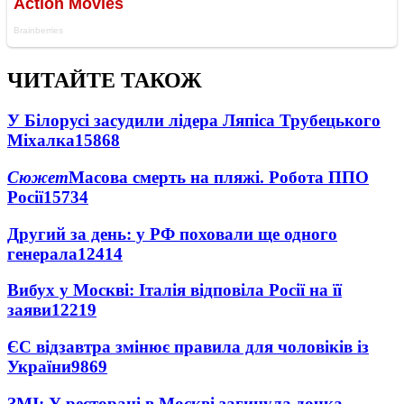
ЧИТАЙТЕ ТАКОЖ
У Білорусі засудили лідера Ляпіса Трубецького
Міхалка
15868
Сюжет
Масова смерть на пляжі. Робота ППО
Росії
15734
Другий за день: у РФ поховали ще одного
генерала
12414
Вибух у Москві: Італія відповіла Росії на її
заяви
12219
ЄС відзавтра змінює правила для чоловіків із
України
9869
ЗМІ: У ресторані в Москві загинула дочка