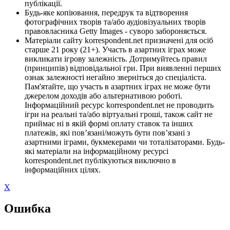
публікації.
Будь-яке копіювання, передрук та відтворення
фотографічних творів та/або аудіовізуальних творів
правовласника Getty Images - суворо забороняється.
Матеріали сайту korrespondent.net призначені для осіб
старше 21 року (21+). Участь в азартних іграх може
викликати ігрову залежність. Дотримуйтесь правил
(принципів) відповідальної гри. При виявленні перших
ознак залежності негайно зверніться до спеціаліста.
Пам'ятайте, що участь в азартних іграх не може бути
джерелом доходів або альтернативою роботі.
Інформаційний ресурс korrespondent.net не проводить
ігри на реальні та/або віртуальні гроші, також сайт не
приймає ні в якій формі оплату ставок та інших
платежів, які пов’язані/можуть бути пов’язані з
азартними іграми, букмекерами чи тоталізаторами. Будь-
які матеріали на інформаційному ресурсі
korrespondent.net публікуються виключно в
інформаційних цілях.
X
Ошибка