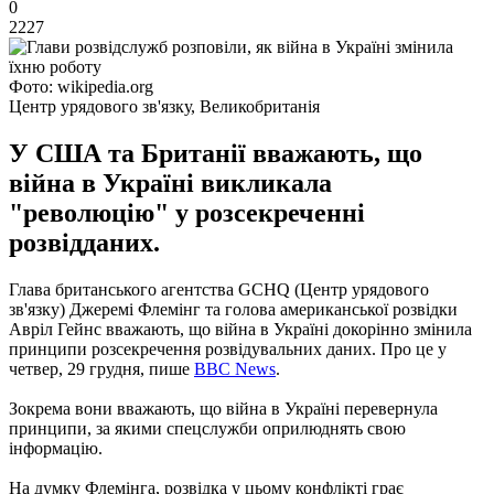
0
2227
Фото: wikipedia.org
Центр урядового зв'язку, Великобританія
У США та Британії вважають, що
війна в Україні викликала
"революцію" у розсекреченні
розвідданих.
Глава британського агентства GCHQ (Центр урядового
зв'язку) Джеремі Флемінг та голова американської розвідки
Авріл Гейнс вважають, що війна в Україні докорінно змінила
принципи розсекречення розвідувальних даних. Про це у
четвер, 29 грудня, пише
BBC News
.
Зокрема вони вважають, що війна в Україні перевернула
принципи, за якими спецслужби оприлюднять свою
інформацію.
На думку Флемінга, розвідка у цьому конфлікті грає