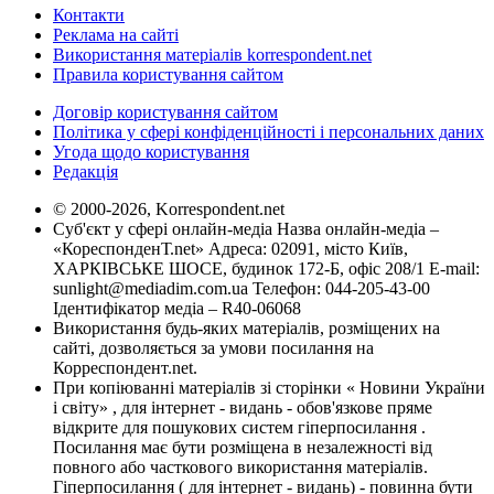
Контакти
Реклама на сайті
Використання матеріалів korrespondent.net
Правила користування сайтом
Договір користування сайтом
Політика у сфері конфіденційності і персональних даних
Угода щодо користування
Редакція
© 2000-2026, Korrespondent.net
Суб'єкт у сфері онлайн-медіа Назва онлайн-медіа –
«КореспонденТ.net» Адреса: 02091, місто Київ,
ХАРКІВСЬКЕ ШОСЕ, будинок 172-Б, офіс 208/1 E-mail:
sunlight@mediadim.com.ua
Телефон: 044-205-43-00
Ідентифікатор медіа – R40-06068
Використання будь-яких матеріалів, розміщених на
сайті, дозволяється за умови посилання на
Корреспондент.net.
При копіюванні матеріалів зі сторінки « Новини України
і світу» , для інтернет - видань - обов'язкове пряме
відкрите для пошукових систем гіперпосилання .
Посилання має бути розміщена в незалежності від
повного або часткового використання матеріалів.
Гіперпосилання ( для інтернет - видань) - повинна бути