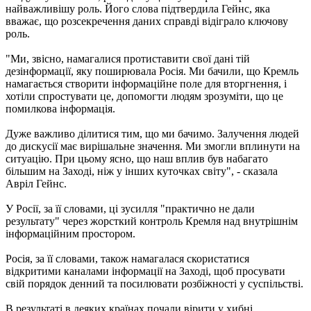
найважливішу роль. Його слова підтвердила Гейнс, яка
вважає, що розсекречення даних справді відіграло ключову
роль.
"Ми, звісно, намагалися протиставити свої дані тій
дезінформації, яку поширювала Росія. Ми бачили, що Кремль
намагається створити інформаційне поле для вторгнення, і
хотіли спростувати це, допомогти людям зрозуміти, що це
помилкова інформація.
Дуже важливо ділитися тим, що ми бачимо. Залучення людей
до дискусії має вирішальне значення. Ми змогли вплинути на
ситуацію. При цьому ясно, що наш вплив був набагато
більшим на Заході, ніж у інших куточках світу", - сказала
Авріл Гейнс.
У Росії, за її словами, ці зусилля "практично не дали
результату" через жорсткий контроль Кремля над внутрішнім
інформаційним простором.
Росія, за її словами, також намагалася скористатися
відкритими каналами інформації на Заході, щоб просувати
свій порядок денний та посилювати розбіжності у суспільстві.
В результаті в деяких країнах почали вірити у хибні