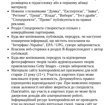
розміщена в підзаголовку або в першому абзаці
матеріалу.
Новини з позначками "Думка", "Експертиза", "Заява",
"Регіони", "Гроші", "Влада", "Вибори", "Тест-драйв",
"Спецпроекти", "Промо" публікуються на правах
реклами.
Розділ Спецпроекти створюється спільно з
комерційними партнерами.
Будь яке копіювання, публікація, передрук, чи наступне
поширення інформації, що містить посилання на
"Інтерфакс-Україна", EPA / UPG, суворо забороняється.
Власник веб-сторінки в розділі Я-Корреспондент є автор
публікації.
Будь-яке копіювання, передрук та відтворення
фотографічних творів та/або аудіовізуальних творів
правовласника Getty Images - суворо забороняється.
Матеріали сайту korrespondent.net призначені для осіб
старше 21 року (21+). Участь в азартних іграх може
викликати ігрову залежність. Дотримуйтесь правил
(принципів) відповідальної гри. При виявленні перших
ознак залежності негайно зверніться до спеціаліста.
Пам'ятайте, що участь в азартних іграх не може бути
джерелом доходів або альтернативою роботі.
Інформаційний ресурс korrespondent.net не проводить
ігри на реальні та/або віртуальні гроші, також сайт не