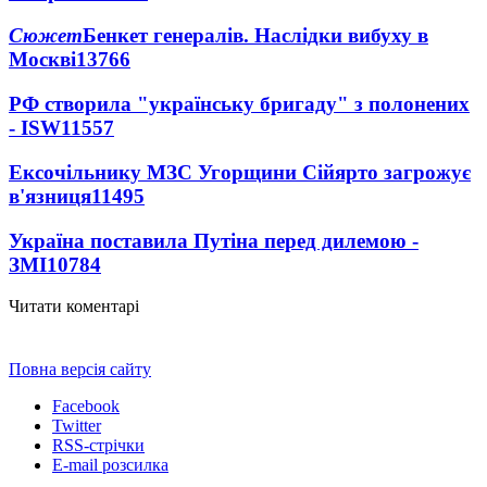
Сюжет
Бенкет генералів. Наслідки вибуху в
Москві
13766
РФ створила "українську бригаду" з полонених
- ISW
11557
Ексочільнику МЗС Угорщини Сійярто загрожує
в'язниця
11495
Україна поставила Путіна перед дилемою -
ЗМІ
10784
Читати коментарі
Повна версія сайту
Facebook
Twitter
RSS-стрічки
E-mail розсилка