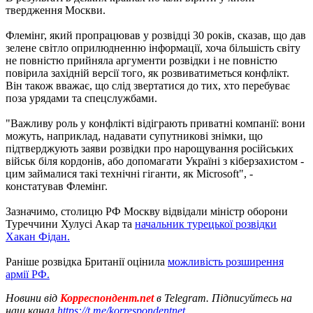
твердження Москви.
Флемінг, який пропрацював у розвідці 30 років, сказав, що дав
зелене світло оприлюдненню інформації, хоча більшість світу
не повністю прийняла аргументи розвідки і не повністю
повірила західній версії того, як розвиватиметься конфлікт.
Він також вважає, що слід звертатися до тих, хто перебуває
поза урядами та спецслужбами.
"Важливу роль у конфлікті відіграють приватні компанії: вони
можуть, наприклад, надавати супутникові знімки, що
підтверджують заяви розвідки про нарощування російських
військ біля кордонів, або допомагати Україні з кіберзахистом -
цим займалися такі технічні гіганти, як Microsoft", -
констатував Флемінг.
Зазначимо, столицю РФ Москву відвідали міністр оборони
Туреччини Хулусі Акар та
начальник турецької розвідки
Хакан Фідан.
Раніше розвідка Британії оцінила
можливість розширення
армії РФ.
Новини від
Корреспондент.net
в Telegram. Підписуйтесь на
наш канал
https://t.me/korrespondentnet