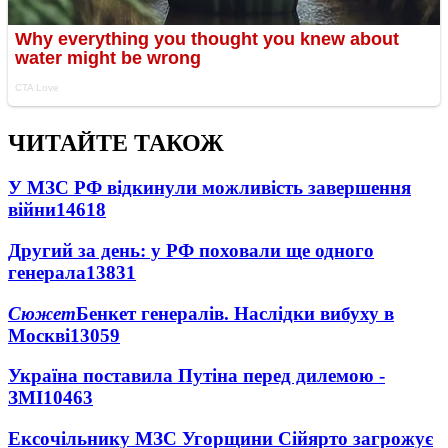
ЧИТАЙТЕ ТАКОЖ
У МЗС РФ відкинули можливість завершення
війни
14618
Другий за день: у РФ поховали ще одного
генерала
13831
Сюжет
Бенкет генералів. Наслідки вибуху в
Москві
13059
Україна поставила Путіна перед дилемою -
ЗМІ
10463
Ексочільнику МЗС Угорщини Сійярто загрожує