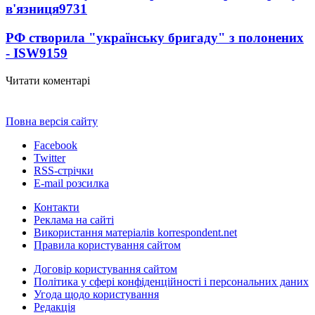
в'язниця
9731
РФ створила "українську бригаду" з полонених
- ISW
9159
Читати коментарі
Повна версія сайту
Facebook
Twitter
RSS-стрічки
E-mail розсилка
Контакти
Реклама на сайті
Використання матеріалів korrespondent.net
Правила користування сайтом
Договір користування сайтом
Політика у сфері конфіденційності і персональних даних
Угода щодо користування
Редакція