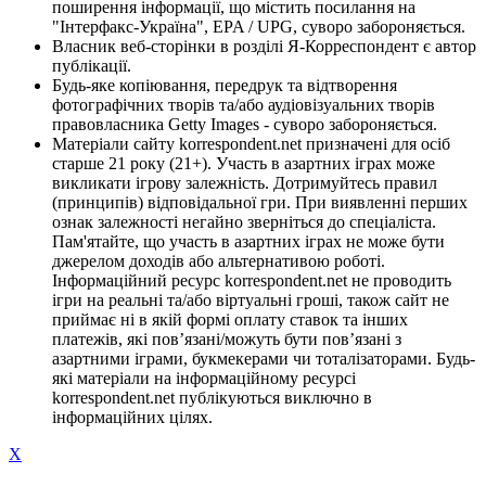
поширення інформації, що містить посилання на
"Інтерфакс-Україна", EPA / UPG, суворо забороняється.
Власник веб-сторінки в розділі Я-Корреспондент є автор
публікації.
Будь-яке копіювання, передрук та відтворення
фотографічних творів та/або аудіовізуальних творів
правовласника Getty Images - суворо забороняється.
Матеріали сайту korrespondent.net призначені для осіб
старше 21 року (21+). Участь в азартних іграх може
викликати ігрову залежність. Дотримуйтесь правил
(принципів) відповідальної гри. При виявленні перших
ознак залежності негайно зверніться до спеціаліста.
Пам'ятайте, що участь в азартних іграх не може бути
джерелом доходів або альтернативою роботі.
Інформаційний ресурс korrespondent.net не проводить
ігри на реальні та/або віртуальні гроші, також сайт не
приймає ні в якій формі оплату ставок та інших
платежів, які пов’язані/можуть бути пов’язані з
азартними іграми, букмекерами чи тоталізаторами. Будь-
які матеріали на інформаційному ресурсі
korrespondent.net публікуються виключно в
інформаційних цілях.
X