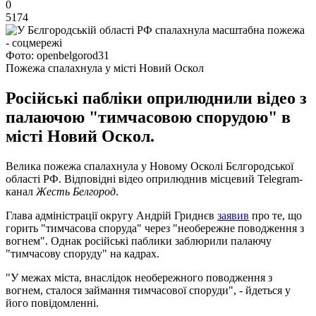
0
5174
Фото: openbelgorod31
Пожежа спалахнула у місті Новий Оскол
Російські пабліки оприлюднили відео з
палаючою "тимчасовою спорудою" в
місті Новий Оскол.
Велика пожежа спалахнула у Новому Осколі Бєлгородської
області РФ. Відповідні відео оприлюднив місцевий Telegram-
канал
Жесть Белгород
.
Глава адміністрації округу Андрій Гриднєв
заявив
про те, що
горить "тимчасова споруда" через "необережне поводження з
вогнем". Однак російські паблики заблюрили палаючу
"тимчасову споруду" на кадрах.
"У межах міста, внаслідок необережного поводження з
вогнем, сталося займання тимчасової споруди", - йдеться у
його повідомленні.