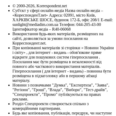
© 2000-2026, Korrespondent.net
Суб'єкт у сфері онлайн-медіа Назва онлайн-медіа –
«КореспонденТ.net» Адреса: 02091, місто Київ,
ХАРКІВСЬКЕ ШОСЕ, будинок 172-Б, офіс 208/1 E-mail:
sunlight@mediadim.com.ua
Телефон: 044-205-43-00
Ідентифікатор медіа – R40-06068
Використання будь-яких матеріалів, розміщених на
сайті, дозволяється за умови посилання на
Корреспондент.net.
При копіюванні матеріалів зі сторінки « Новини України
і світу» , для інтернет - видань - обов'язкове пряме
відкрите для пошукових систем гіперпосилання .
Посилання має бути розміщена в незалежності від
повного або часткового використання матеріалів.
Гіперпосилання ( для інтернет - видань) - повинна бути
розміщена в підзаголовку або в першому абзаці
матеріалу.
Новини з позначками "Думка", "Експертиза", "Заява",
"Регіони", "Гроші", "Влада", "Вибори", "Тест-драйв",
"Спецпроекти", "Промо" публікуються на правах
реклами.
Розділ Спецпроекти створюється спільно з
комерційними партнерами.
Будь яке копіювання, публікація, передрук, чи наступне