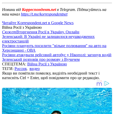
Новини від
Корреспондент.net
в Telegram. Підписуйтесь на
наш канал
https://t.me/korrespondentnet
Читайте Korrespondent.net в Google News
Війна Росії з Україною
Сюжет
Вторгнення Росії в Україну. Онлайн
Зеленський: В Україні не залишилося неушкоджених
електростанцій
Росіяни планують посилити "вільне полювання" на авто на
Херсонщині - ОВА
Росіяни атакували рейсовий автобус у Нікополі: загинув водій
Зеленський розповів про розмову з Вучичем
СПЕЦТЕМА:
Війна Росії з Україною
ТЕГИ:
Россия
,
видео
Якщо ви помітили помилку, виділіть необхідний текст і
натисніть Ctrl + Enter, щоб повідомити про це редакцію.