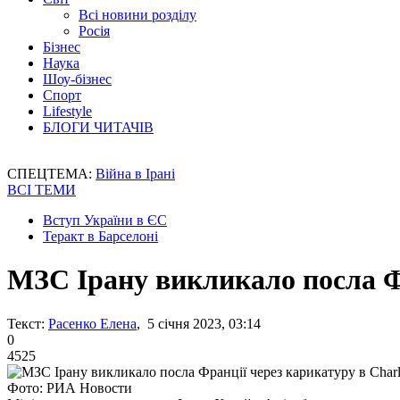
Всі новини розділу
Росія
Бізнес
Наука
Шоу-бізнес
Спорт
Lifestyle
БЛОГИ ЧИТАЧІВ
СПЕЦТЕМА:
Війна в Ірані
ВСІ ТЕМИ
Вступ України в ЄС
Теракт в Барселоні
МЗС Ірану викликало посла Фр
Текст:
Расенко Елена
, 5 січня 2023, 03:14
0
4525
Фото: РИА Новости