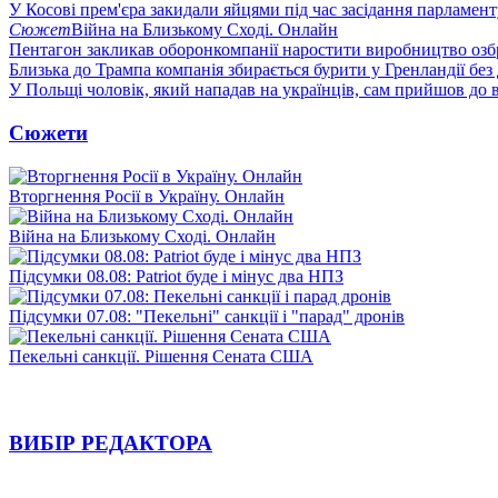
У Косові прем'єра закидали яйцями під час засідання парламент
Сюжет
Війна на Близькому Сході. Онлайн
Пентагон закликав оборонкомпанії наростити виробництво озб
Близька до Трампа компанія збирається бурити у Гренландії без
У Польщі чоловік, який нападав на українців, сам прийшов до в
Сюжети
Вторгнення Росії в Україну. Онлайн
Війна на Близькому Сході. Онлайн
Підсумки 08.08: Patriot буде і мінус два НПЗ
Підсумки 07.08: "Пекельні" санкції і "парад" дронів
Пекельні санкції. Рішення Сената США
ВИБІР РЕДАКТОРА