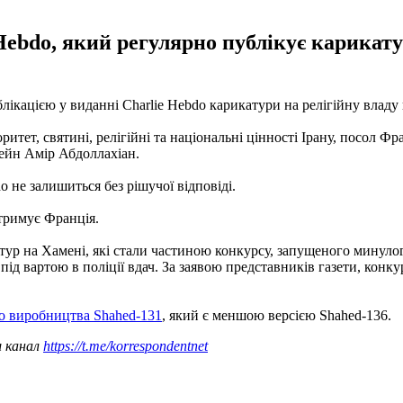
Hebdo, який регулярно публікує карикату
лікацією у виданні Charlie Hebdo карикатури на релігійну владу в
итет, святині, релігійні та національні цінності Ірану, посол Фр
сейн Амір Абдоллахіан.
 не залишиться без рішучої відповіді.
дтримує Франція.
р на Хамені, які стали частиною конкурсу, запущеного минулого
під вартою в поліції вдач. За заявою представників газети, кон
о виробництва Shahed-131
, який є меншою версією Shahed-136.
ш канал
https://t.me/korrespondentnet