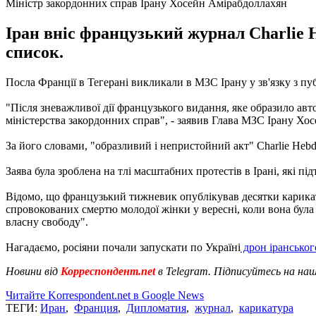
Міністр закордонних справ Ірану Хосейн Амірабдоллахян
Іран вніс французький журнал Charlie 
список.
Посла Франції в Тегерані викликали в МЗС Ірану у зв'язку з пуб
"Після зневажливої дії французького видання, яке образило автор
міністерства закордонних справ", - заявив Глава МЗС Ірану Хо
За його словами, "образливий і непристойний акт" Charlie Hebdo
Заява була зроблена на тлі масштабних протестів в Ірані, які пі
Відомо, що французький тижневик опублікував десятки карикату
спровокованих смертю молодої жінки у вересні, коли вона була 
власну свободу".
Нагадаємо, росіяни почали запускати по Україні
дрон іранськог
Новини від
Корреспондент.net
в Telegram. Підписуйтесь на на
Читайте Korrespondent.net в Google News
ТЕГИ:
Иран
,
Франция
,
Дипломатия
,
журнал
,
карикатура