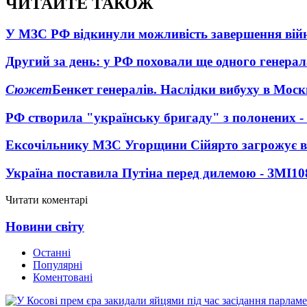
ЧИТАЙТЕ ТАКОЖ
У МЗС РФ відкинули можливість завершення вій
Другий за день: у РФ поховали ще одного генерал
Сюжет
Бенкет генералів. Наслідки вибуху в Моск
РФ створила "українську бригаду" з полонених -
Ексочільнику МЗС Угорщини Сійярто загрожує в
Україна поставила Путіна перед дилемою - ЗМІ
10
Читати коментарі
Новини світу
Останні
Популярні
Коментовані