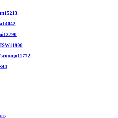
ни
15213
а
14042
ві
13790
 ISW
11908
'язниця
11772
844