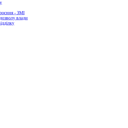
у
роєння - ЗМІ
 дозволу влади
ідділку