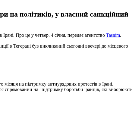
ри на політиків, у власний санкційний
 Ірані. Про це у четвер, 4 січня, передає агентство
Tasnim
.
анції в Тегерані був викликаний сьогодні ввечері до місцевого
 місяця на підтримку антиурядових протестів в Ірані,
курс спрямований на "підтримку боротьби іранців, які виборюють