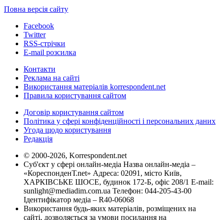
Повна версія сайту
Facebook
Twitter
RSS-стрічки
E-mail розсилка
Контакти
Реклама на сайті
Використання матеріалів korrespondent.net
Правила користування сайтом
Договір користування сайтом
Політика у сфері конфіденційності і персональних даних
Угода щодо користування
Редакція
© 2000-2026, Korrespondent.net
Суб'єкт у сфері онлайн-медіа Назва онлайн-медіа –
«КореспонденТ.net» Адреса: 02091, місто Київ,
ХАРКІВСЬКЕ ШОСЕ, будинок 172-Б, офіс 208/1 E-mail:
sunlight@mediadim.com.ua
Телефон: 044-205-43-00
Ідентифікатор медіа – R40-06068
Використання будь-яких матеріалів, розміщених на
сайті, дозволяється за умови посилання на