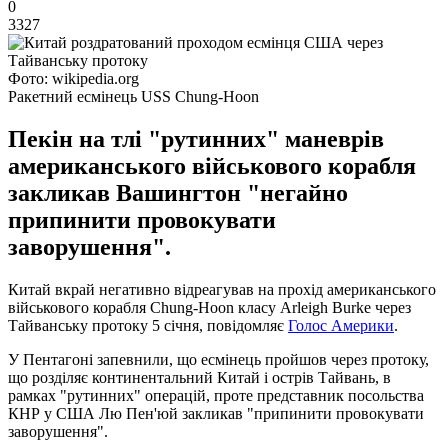
0
3327
Фото: wikipedia.org
Ракетний есмінець USS Chung-Hoon
Пекін на тлі "рутинних" маневрів
американського військового корабля
закликав Вашингтон "негайно
припинити провокувати
заворушення".
Китай вкрай негативно відреагував на прохід американського
військового корабля Chung-Hoon класу Arleigh Burke через
Тайванську протоку 5 січня, повідомляє
Голос Америки
.
У Пентагоні запевнили, що есмінець пройшов через протоку,
що розділяє континентальний Китай і острів Тайвань, в
рамках "рутинних" операцій, проте представник посольства
КНР у США Лю Пен'юй закликав "припинити провокувати
заворушення".