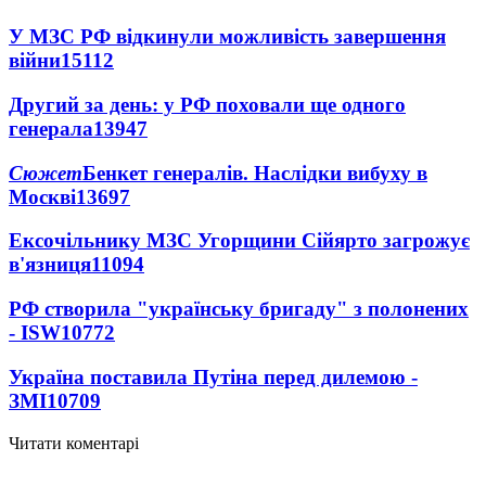
У МЗС РФ відкинули можливість завершення
війни
15112
Другий за день: у РФ поховали ще одного
генерала
13947
Сюжет
Бенкет генералів. Наслідки вибуху в
Москві
13697
Ексочільнику МЗС Угорщини Сійярто загрожує
в'язниця
11094
РФ створила "українську бригаду" з полонених
- ISW
10772
Україна поставила Путіна перед дилемою -
ЗМІ
10709
Читати коментарі