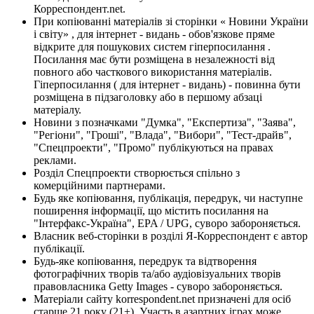
Корреспондент.net.
При копіюванні матеріалів зі сторінки « Новини України
і світу» , для інтернет - видань - обов'язкове пряме
відкрите для пошукових систем гіперпосилання .
Посилання має бути розміщена в незалежності від
повного або часткового використання матеріалів.
Гіперпосилання ( для інтернет - видань) - повинна бути
розміщена в підзаголовку або в першому абзаці
матеріалу.
Новини з позначками "Думка", "Експертиза", "Заява",
"Регіони", "Гроші", "Влада", "Вибори", "Тест-драйв",
"Спецпроекти", "Промо" публікуються на правах
реклами.
Розділ Спецпроекти створюється спільно з
комерційними партнерами.
Будь яке копіювання, публікація, передрук, чи наступне
поширення інформації, що містить посилання на
"Інтерфакс-Україна", EPA / UPG, суворо забороняється.
Власник веб-сторінки в розділі Я-Корреспондент є автор
публікації.
Будь-яке копіювання, передрук та відтворення
фотографічних творів та/або аудіовізуальних творів
правовласника Getty Images - суворо забороняється.
Матеріали сайту korrespondent.net призначені для осіб
старше 21 року (21+). Участь в азартних іграх може