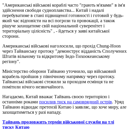
"Американські військові кораблі часто "грають м'язами" в ім'я
здійснення свободи судноплавства... Китай і надалі
перебуватиме в стані підвищеної готовності і готовий у будь-
який час відповісти на всі погрози та провокації, а також
рішуче захищатиме свій національний суверенітет і
територіальну цілісність" , - йдеться у заяві китайської
сторони.
Американські військові наголосили, що прохід Chung-Hoon
через Тайванську протоку "демонструє відданість Сполучених
Штатів вільному та відкритому Індо-Тихоокеанському
регіону".
Міністерство оборони Тайваню уточнило, що військовий
корабель пройшов у північному напрямку через протоку.
Тайванські військові стежили за проходом есмінця та не
помітили нічого незвичайного.
Нагадаємо, Китай вважає Тайвань своєю територією і
останніми роками
посилив тиск на самоврядний острів
. Уряд
Тайваню відкидає претензії Китаю і заявляє, що хоче миру, але
захищатиметься у разі нападу.
Тайвань продовжить термін військової служби на тлі
тиску Китаю