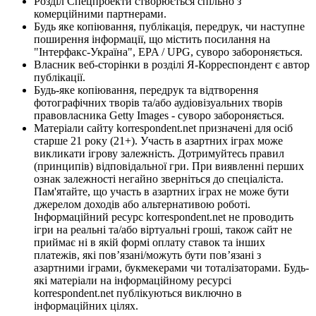
Розділ Спецпроекти створюється спільно з
комерційними партнерами.
Будь яке копіювання, публікація, передрук, чи наступне
поширення інформації, що містить посилання на
"Інтерфакс-Україна", EPA / UPG, суворо забороняється.
Власник веб-сторінки в розділі Я-Корреспондент є автор
публікації.
Будь-яке копіювання, передрук та відтворення
фотографічних творів та/або аудіовізуальних творів
правовласника Getty Images - суворо забороняється.
Матеріали сайту korrespondent.net призначені для осіб
старше 21 року (21+). Участь в азартних іграх може
викликати ігрову залежність. Дотримуйтесь правил
(принципів) відповідальної гри. При виявленні перших
ознак залежності негайно зверніться до спеціаліста.
Пам'ятайте, що участь в азартних іграх не може бути
джерелом доходів або альтернативою роботі.
Інформаційний ресурс korrespondent.net не проводить
ігри на реальні та/або віртуальні гроші, також сайт не
приймає ні в якій формі оплату ставок та інших
платежів, які пов’язані/можуть бути пов’язані з
азартними іграми, букмекерами чи тоталізаторами. Будь-
які матеріали на інформаційному ресурсі
korrespondent.net публікуються виключно в
інформаційних цілях.