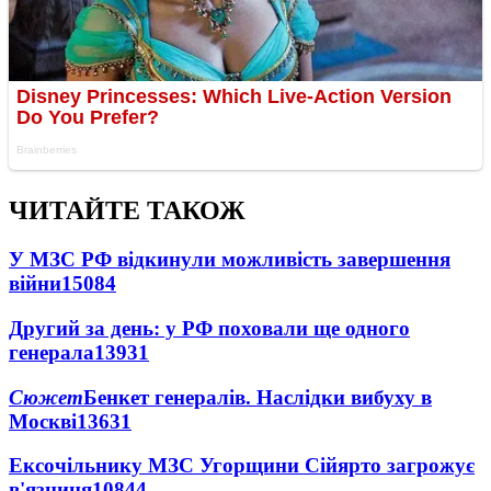
ЧИТАЙТЕ ТАКОЖ
У МЗС РФ відкинули можливість завершення
війни
15084
Другий за день: у РФ поховали ще одного
генерала
13931
Сюжет
Бенкет генералів. Наслідки вибуху в
Москві
13631
Ексочільнику МЗС Угорщини Сійярто загрожує
в'язниця
10844