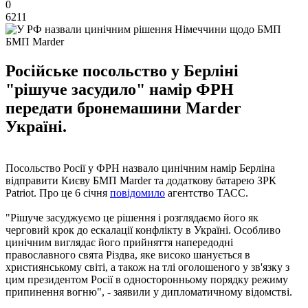
0
6211
БМП Marder
Російське посольство у Берліні
"рішуче засудило" намір ФРН
передати бронемашини Marder
Україні.
Посольство Росії у ФРН назвало цинічним намір Берліна
відправити Києву БМП Marder та додаткову батарею ЗРК
Patriot. Про це 6 січня
повідомило
агентство ТАСС.
"Рішуче засуджуємо це рішення і розглядаємо його як
черговий крок до ескалації конфлікту в Україні. Особливо
цинічним виглядає його прийняття напередодні
православного свята Різдва, яке високо шанується в
християнському світі, а також на тлі оголошеного у зв'язку з
цим президентом Росії в односторонньому порядку режиму
припинення вогню", - заявили у дипломатичному відомстві.