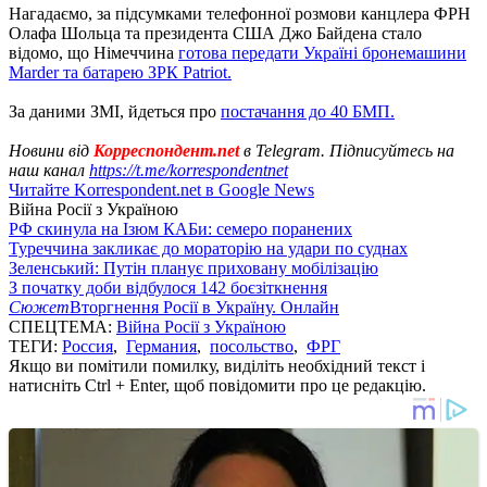
Нагадаємо, за підсумками телефонної розмови канцлера ФРН
Олафа Шольца та президента США Джо Байдена стало
відомо, що Німеччина
готова передати Україні бронемашини
Marder та батарею ЗРК Patriot.
За даними ЗМІ, йдеться про
постачання до 40 БМП.
Новини від
Корреспондент.net
в Telegram. Підписуйтесь на
наш канал
https://t.me/korrespondentnet
Читайте Korrespondent.net в Google News
Війна Росії з Україною
РФ скинула на Ізюм КАБи: семеро поранених
Туреччина закликає до мораторію на удари по суднах
Зеленський: Путін планує приховану мобілізацію
З початку доби відбулося 142 боєзіткнення
Сюжет
Вторгнення Росії в Україну. Онлайн
СПЕЦТЕМА:
Війна Росії з Україною
ТЕГИ:
Россия
,
Германия
,
посольство
,
ФРГ
Якщо ви помітили помилку, виділіть необхідний текст і
натисніть Ctrl + Enter, щоб повідомити про це редакцію.