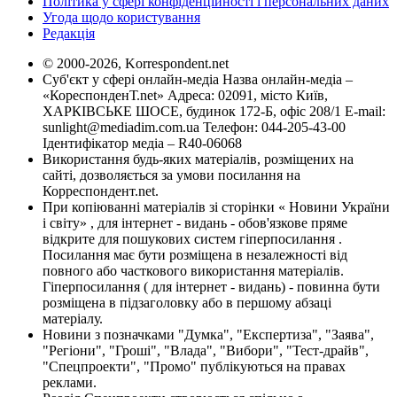
Політика у сфері конфіденційності і персональних даних
Угода щодо користування
Редакція
© 2000-2026, Korrespondent.net
Суб'єкт у сфері онлайн-медіа Назва онлайн-медіа –
«КореспонденТ.net» Адреса: 02091, місто Київ,
ХАРКІВСЬКЕ ШОСЕ, будинок 172-Б, офіс 208/1 E-mail:
sunlight@mediadim.com.ua
Телефон: 044-205-43-00
Ідентифікатор медіа – R40-06068
Використання будь-яких матеріалів, розміщених на
сайті, дозволяється за умови посилання на
Корреспондент.net.
При копіюванні матеріалів зі сторінки « Новини України
і світу» , для інтернет - видань - обов'язкове пряме
відкрите для пошукових систем гіперпосилання .
Посилання має бути розміщена в незалежності від
повного або часткового використання матеріалів.
Гіперпосилання ( для інтернет - видань) - повинна бути
розміщена в підзаголовку або в першому абзаці
матеріалу.
Новини з позначками "Думка", "Експертиза", "Заява",
"Регіони", "Гроші", "Влада", "Вибори", "Тест-драйв",
"Спецпроекти", "Промо" публікуються на правах
реклами.