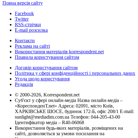
Повна версія сайту
Facebook
Twitter
RSS-стрічки
E-mail розсилка
Контакти
Реклама на сайті
Використання матеріалів korrespondent.net
Правила користування сайтом
Договір користування сайтом
Політика у сфері конфіденційності і персональних даних
Угода щодо користування
Редакція
© 2000-2026, Korrespondent.net
Суб'єкт у сфері онлайн-медіа Назва онлайн-медіа –
«КореспонденТ.net» Адреса: 02091, місто Київ,
ХАРКІВСЬКЕ ШОСЕ, будинок 172-Б, офіс 208/1 E-mail:
sunlight@mediadim.com.ua
Телефон: 044-205-43-00
Ідентифікатор медіа – R40-06068
Використання будь-яких матеріалів, розміщених на
сайті, дозволяється за умови посилання на