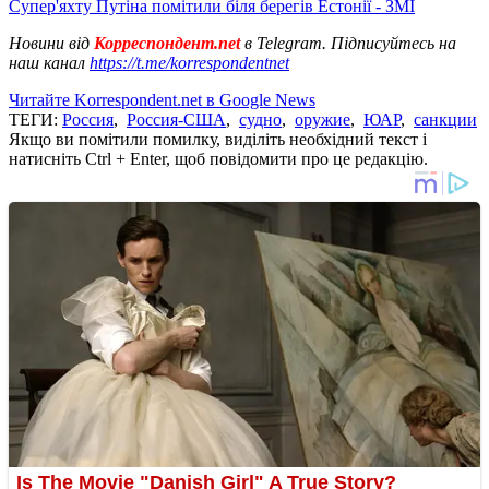
Супер'яхту Путіна помітили біля берегів Естонії - ЗМІ
Новини від
Корреспондент.net
в Telegram. Підписуйтесь на
наш канал
https://t.me/korrespondentnet
Читайте Korrespondent.net в Google News
ТЕГИ:
Россия
,
Россия-США
,
судно
,
оружие
,
ЮАР
,
санкции
Якщо ви помітили помилку, виділіть необхідний текст і
натисніть Ctrl + Enter, щоб повідомити про це редакцію.