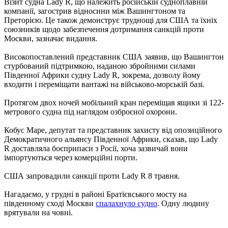
Візит судна Lady R, що належить російській судноплавній
компанії, загострив відносини між Вашингтоном та
Преторією. Це також демонструє труднощі для США та їхніх
союзників щодо забезпечення дотримання санкцій проти
Москви, зазначає видання.
Високопоставлений представник США заявив, що Вашингтон
стурбований підтримкою, наданою збройними силами
Південної Африки судну Lady R, зокрема, дозволу йому
входити і переміщати вантажі на військово-морській базі.
Протягом двох ночей мобільний кран переміщав ящики зі 122-
метрового судна під наглядом озброєної охорони.
Кобус Маре, депутат та представник захисту від опозиційного
Демократичного альянсу Південної Африки, сказав, що Lady
R доставляла боєприпаси з Росії, хоча зазвичай вони
імпортуються через комерційні порти.
США запровадили санкції проти Lady R 8 травня.
Нагадаємо, у грудні в районі Братієвського мосту на
південному сході Москви
спалахнуло судно
. Одну людину
врятували на човні.