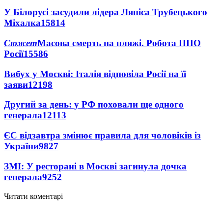
У Білорусі засудили лідера Ляпіса Трубецького
Міхалка
15814
Сюжет
Масова смерть на пляжі. Робота ППО
Росії
15586
Вибух у Москві: Італія відповіла Росії на її
заяви
12198
Другий за день: у РФ поховали ще одного
генерала
12113
ЄС відзавтра змінює правила для чоловіків із
України
9827
ЗМІ: У ресторані в Москві загинула дочка
генерала
9252
Читати коментарі