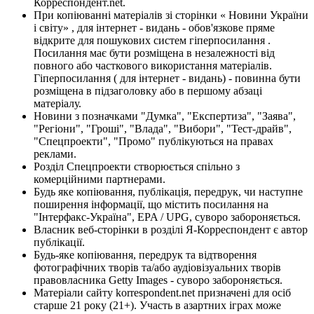
Корреспондент.net.
При копіюванні матеріалів зі сторінки « Новини України
і світу» , для інтернет - видань - обов'язкове пряме
відкрите для пошукових систем гіперпосилання .
Посилання має бути розміщена в незалежності від
повного або часткового використання матеріалів.
Гіперпосилання ( для інтернет - видань) - повинна бути
розміщена в підзаголовку або в першому абзаці
матеріалу.
Новини з позначками "Думка", "Експертиза", "Заява",
"Регіони", "Гроші", "Влада", "Вибори", "Тест-драйв",
"Спецпроекти", "Промо" публікуються на правах
реклами.
Розділ Спецпроекти створюється спільно з
комерційними партнерами.
Будь яке копіювання, публікація, передрук, чи наступне
поширення інформації, що містить посилання на
"Інтерфакс-Україна", EPA / UPG, суворо забороняється.
Власник веб-сторінки в розділі Я-Корреспондент є автор
публікації.
Будь-яке копіювання, передрук та відтворення
фотографічних творів та/або аудіовізуальних творів
правовласника Getty Images - суворо забороняється.
Матеріали сайту korrespondent.net призначені для осіб
старше 21 року (21+). Участь в азартних іграх може