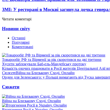
ЗМІ: У ресторані в Москві загинула дочка генера
Читати коментарі
Новини світу
Останні
Популярні
Коментовані
Товарообіг РФ та Вірменії за рік скоротився на дві третини
Хусити заблокували Баб-ель-Мандебську протоку
Кількість охочих працювати в Росії жителів Центральної Азії в
Сюжет
Війна на Близькому Сході. Онлайн
Орден для Зеленського: у Польщі вимагають від Туска заверши
Сюжети
Війна на Близькому Сході. Онлайн
Вторгнення Росії в Україну. Онлайн