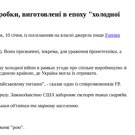
обки, виготовлені в епоху "холодної
, 10 січня, із посиланням на власні джерела пише
Foreign
). Вони призначені, зокрема, для ураження бронетехніки, а
ху холодної війни в рамках угоди про спільне виробництво зі
єдиною країною, де Україна могла їх отримати.
йськовому питанні", - сказав один із співрозмовників FP.
дразу. Законодавство США забороняє експорт таких снарядів.
ьним об'єктам та мирному населенню.
ежимі "рою".