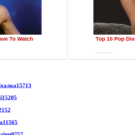
іхалка
15713
ї
15205
2152
а
11565
раїни
9757