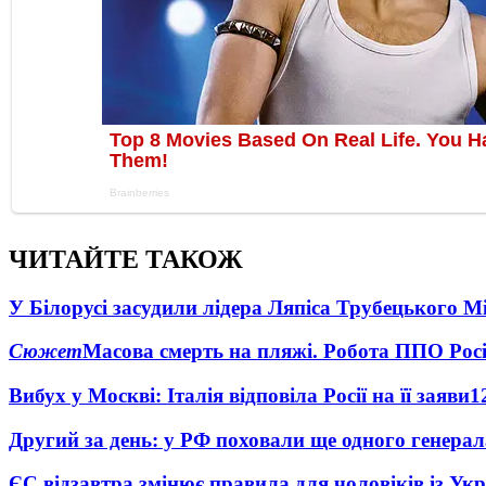
ЧИТАЙТЕ ТАКОЖ
У Білорусі засудили лідера Ляпіса Трубецького М
Сюжет
Масова смерть на пляжі. Робота ППО Росі
Вибух у Москві: Італія відповіла Росії на її заяви
1
Другий за день: у РФ поховали ще одного генерал
ЄС відзавтра змінює правила для чоловіків із Ук