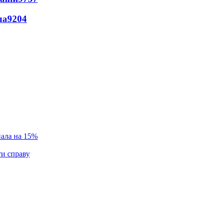
ла
9204
пала на 15%
ти справу