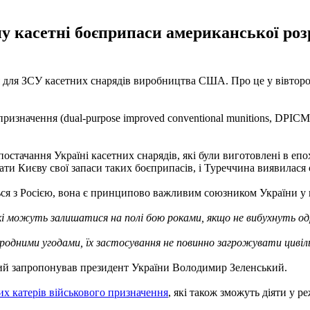
у касетні боєприпаси американської розр
 для ЗСУ касетних снарядів виробництва США. Про це у вівторок
изначення (dual-purpose improved conventional munitions, DPICM
остачання Україні касетних снарядів, які були виготовлені в епо
ти Києву свої запаси таких боєприпасів, і Туреччина виявилася 
ся з Росією, вона є принципово важливим союзником України у ві
які можуть залишатися на полі бою роками, якщо не вибухнуть о
дними угодами, їх застосування не повинно загрожувати цивіл
кий запропонував президент України Володимир Зеленський.
х катерів військового призначення
, які також зможуть діяти у р