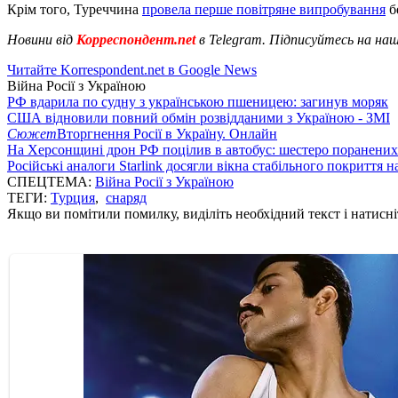
Крім того, Туреччина
провела перше повітряне випробування
б
Новини від
Корреспондент.net
в Telegram. Підписуйтесь на на
Читайте Korrespondent.net в Google News
Війна Росії з Україною
РФ вдарила по судну з українською пшеницею: загинув моряк
США відновили повний обмін розвідданими з Україною - ЗМІ
Сюжет
Вторгнення Росії в Україну. Онлайн
На Херсонщині дрон РФ поцілив в автобус: шестеро поранених
Російські аналоги Starlink досягли вікна стабільного покриття 
СПЕЦТЕМА:
Війна Росії з Україною
ТЕГИ:
Турция
,
снаряд
Якщо ви помітили помилку, виділіть необхідний текст і натисніт