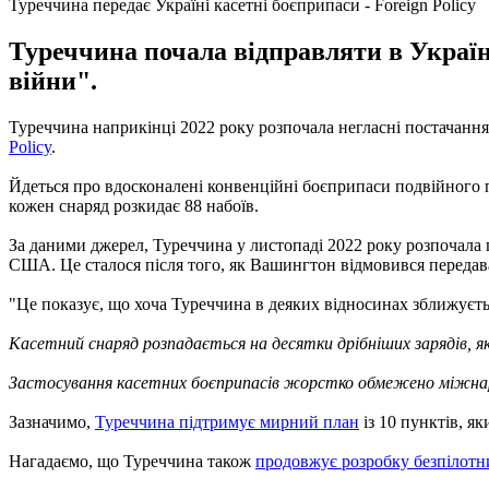
Туреччина передає Україні касетні боєприпаси - Foreign Policy
Туреччина почала відправляти в Україн
війни".
Туреччина наприкінці 2022 року розпочала негласні постачання
Policy
.
Йдеться про вдосконалені конвенційні боєприпаси подвійного пр
кожен снаряд розкидає 88 набоїв.
За даними джерел, Туреччина у листопаді 2022 року розпочала п
США. Це сталося після того, як Вашингтон відмовився передава
"Це показує, що хоча Туреччина в деяких відносинах зближуєть
Касетний снаряд розпадається на десятки дрібніших зарядів, 
Застосування касетних боєприпасів жорстко обмежено міжнаро
Зазначимо,
Туреччина підтримує мирний план
із 10 пунктів, я
Нагадаємо, що Туреччина також
продовжує розробку безпілотни