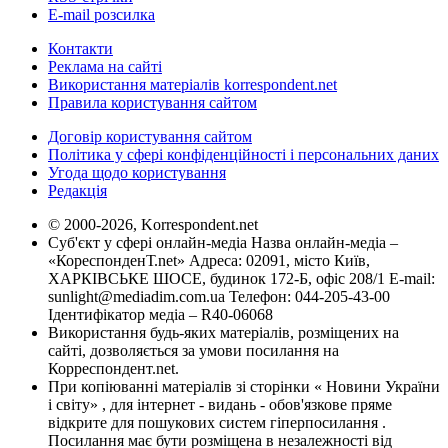
E-mail розсилка
Контакти
Реклама на сайті
Використання матеріалів korrespondent.net
Правила користування сайтом
Договір користування сайтом
Політика у сфері конфіденційності і персональних даних
Угода щодо користування
Редакція
© 2000-2026, Korrespondent.net
Суб'єкт у сфері онлайн-медіа Назва онлайн-медіа –
«КореспонденТ.net» Адреса: 02091, місто Київ,
ХАРКІВСЬКЕ ШОСЕ, будинок 172-Б, офіс 208/1 E-mail:
sunlight@mediadim.com.ua
Телефон: 044-205-43-00
Ідентифікатор медіа – R40-06068
Використання будь-яких матеріалів, розміщених на
сайті, дозволяється за умови посилання на
Корреспондент.net.
При копіюванні матеріалів зі сторінки « Новини України
і світу» , для інтернет - видань - обов'язкове пряме
відкрите для пошукових систем гіперпосилання .
Посилання має бути розміщена в незалежності від