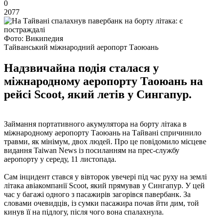
0
2077
Фото: Википедия
Тайванський міжнародний аеропорт Таоюань
Надзвичайна подія сталася у
міжнародному аеропорту Таоюань на
рейсі Scoot, який летів у Сингапур.
Займання портативного акумулятора на борту літака в
міжнародному аеропорту Таоюань на Тайвані спричинило
травми, як мінімум, двох людей. Про це повідомило місцеве
видання Taiwan News із посиланням на прес-службу
аеропорту у середу, 11 листопада.
Сам інцидент стався у вівторок увечері під час руху на землі
літака авіакомпанії Scoot, який прямував у Сингапур. У цей
час у багажі одного з пасажирів загорівся павербанк. За
словами очевидців, із сумки пасажира почав йти дим, той
кинув її на підлогу, після чого вона спалахнула.