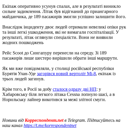
Екіпаж оперативно усунув спалах, але в результаті виникло
сильне задимлення. Літак був відігнаний до приангарного
майданчика, де 189 пасажирів змогли успішно залишити його.
Внаслідок інциденту двоє людей отримали невеликі опіки рук
та інші легкі ушкодження, які не вимагали госпіталізації. У
результаті, літак оглянули спеціалісти. Вони не виявили
жодних пошкоджень
Рейс Scoot до Сингапуру перенесли на середу. Зі 189
пасажирів лише шестеро вирішили обрати інші маршрути.
Як ми вже повідомляли, у столиці російської республіки
Бурятія Улан-Уде
загорівся новий вертоліт Мі-8
, екіпаж із
трьох людей загинув.
Крім того, в Росії за добу
сталося одразу дві НП
: у
Хабаровську біля легкого літака Cessna лопнуло шасі, а в
Норильську лайнер викотився за межі злітної смуги.
Новини від
Корреспондент.net
в Telegram. Підписуйтесь на
наш канал
https://t.me/korrespondentnet