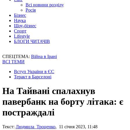
Всі новини розділу
Росія
Бізнес
Наука
Шоу-бізнес
Спорт
Lifestyle
БЛОГИ ЧИТАЧІВ
СПЕЦТЕМА:
Війна в Ірані
ВСІ ТЕМИ
Вступ України в ЄС
Теракт в Барселоні
На Тайвані спалахнув
павербанк на борту літака: є
постраждалі
Текст:
Людмила Троценко
, 11 січня 2023, 11:48