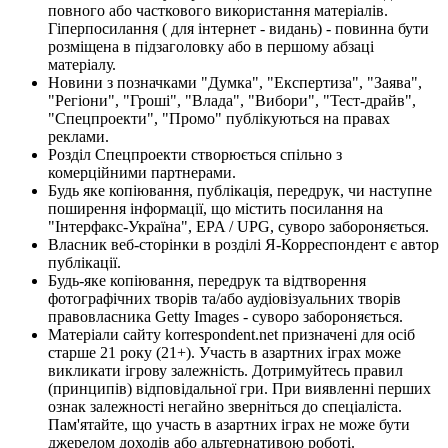
повного або часткового використання матеріалів.
Гіперпосилання ( для інтернет - видань) - повинна бути
розміщена в підзаголовку або в першому абзаці
матеріалу.
Новини з позначками "Думка", "Експертиза", "Заява",
"Регіони", "Гроші", "Влада", "Вибори", "Тест-драйв",
"Спецпроекти", "Промо" публікуються на правах
реклами.
Розділ Спецпроекти створюється спільно з
комерційними партнерами.
Будь яке копіювання, публікація, передрук, чи наступне
поширення інформації, що містить посилання на
"Інтерфакс-Україна", EPA / UPG, суворо забороняється.
Власник веб-сторінки в розділі Я-Корреспондент є автор
публікації.
Будь-яке копіювання, передрук та відтворення
фотографічних творів та/або аудіовізуальних творів
правовласника Getty Images - суворо забороняється.
Матеріали сайту korrespondent.net призначені для осіб
старше 21 року (21+). Участь в азартних іграх може
викликати ігрову залежність. Дотримуйтесь правил
(принципів) відповідальної гри. При виявленні перших
ознак залежності негайно зверніться до спеціаліста.
Пам'ятайте, що участь в азартних іграх не може бути
джерелом доходів або альтернативою роботі.