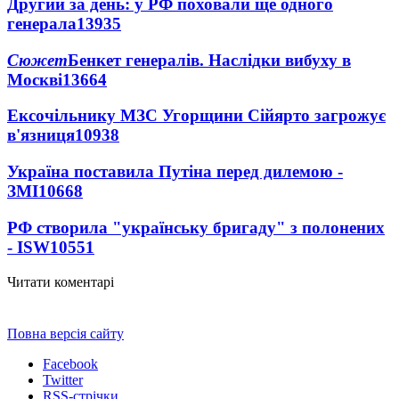
Другий за день: у РФ поховали ще одного
генерала
13935
Сюжет
Бенкет генералів. Наслідки вибуху в
Москві
13664
Ексочільнику МЗС Угорщини Сійярто загрожує
в'язниця
10938
Україна поставила Путіна перед дилемою -
ЗМІ
10668
РФ створила "українську бригаду" з полонених
- ISW
10551
Читати коментарі
Повна версія сайту
Facebook
Twitter
RSS-стрічки