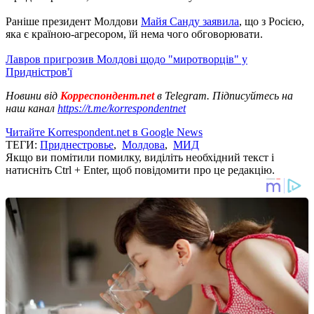
Раніше президент Молдови
Майя Санду заявила
, що з Росією,
яка є країною-агресором, їй нема чого обговорювати.
Лавров пригрозив Молдові щодо "миротворців" у
Придністров'ї
Новини від
Корреспондент.net
в Telegram. Підписуйтесь на
наш канал
https://t.me/korrespondentnet
Читайте Korrespondent.net в Google News
ТЕГИ:
Приднестровье
,
Молдова
,
МИД
Якщо ви помітили помилку, виділіть необхідний текст і
натисніть Ctrl + Enter, щоб повідомити про це редакцію.