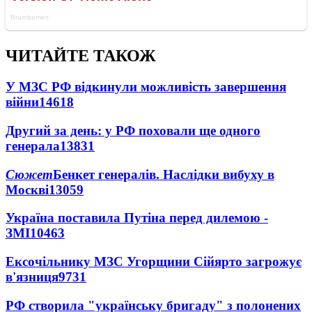
ЧИТАЙТЕ ТАКОЖ
У МЗС РФ відкинули можливість завершення
війни
14618
Другий за день: у РФ поховали ще одного
генерала
13831
Сюжет
Бенкет генералів. Наслідки вибуху в
Москві
13059
Україна поставила Путіна перед дилемою -
ЗМІ
10463
Ексочільнику МЗС Угорщини Сійярто загрожує
в'язниця
9731
РФ створила "українську бригаду" з полонених