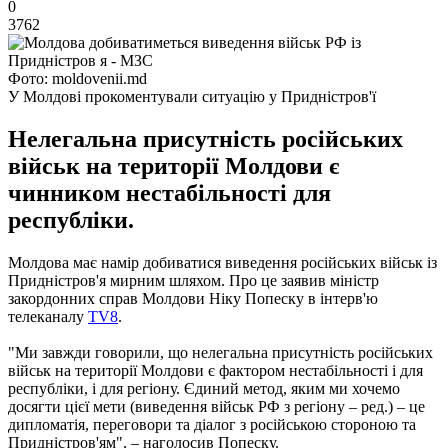
0
3762
Фото: moldovenii.md
У Молдові прокоментували ситуацію у Придністров'ї
Нелегальна присутність російських
військ на території Молдови є
чинником нестабільності для
республіки.
Молдова має намір добиватися виведення російських військ із
Придністров'я мирним шляхом. Про це заявив міністр
закордонних справ Молдови Ніку Попеску в інтерв'ю
телеканалу
TV8
.
"Ми завжди говорили, що нелегальна присутність російських
військ на території Молдови є фактором нестабільності і для
республіки, і для регіону. Єдиний метод, яким ми хочемо
досягти цієї мети (виведення військ РФ з регіону – ред.) – це
дипломатія, переговори та діалог з російською стороною та
Придністров'ям", – наголосив Попеску.