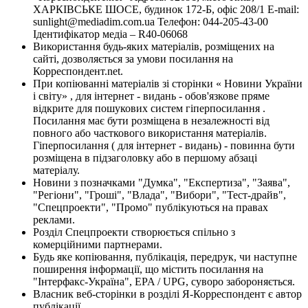
ХАРКІВСЬКЕ ШОСЕ, будинок 172-Б, офіс 208/1 E-mail:
sunlight@mediadim.com.ua
Телефон: 044-205-43-00
Ідентифікатор медіа – R40-06068
Використання будь-яких матеріалів, розміщених на
сайті, дозволяється за умови посилання на
Корреспондент.net.
При копіюванні матеріалів зі сторінки « Новини України
і світу» , для інтернет - видань - обов'язкове пряме
відкрите для пошукових систем гіперпосилання .
Посилання має бути розміщена в незалежності від
повного або часткового використання матеріалів.
Гіперпосилання ( для інтернет - видань) - повинна бути
розміщена в підзаголовку або в першому абзаці
матеріалу.
Новини з позначками "Думка", "Експертиза", "Заява",
"Регіони", "Гроші", "Влада", "Вибори", "Тест-драйв",
"Спецпроекти", "Промо" публікуються на правах
реклами.
Розділ Спецпроекти створюється спільно з
комерційними партнерами.
Будь яке копіювання, публікація, передрук, чи наступне
поширення інформації, що містить посилання на
"Інтерфакс-Україна", EPA / UPG, суворо забороняється.
Власник веб-сторінки в розділі Я-Корреспондент є автор
публікації.