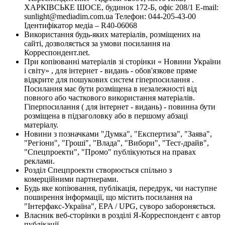
ХАРКІВСЬКЕ ШОСЕ, будинок 172-Б, офіс 208/1 E-mail:
sunlight@mediadim.com.ua
Телефон: 044-205-43-00
Ідентифікатор медіа – R40-06068
Використання будь-яких матеріалів, розміщених на
сайті, дозволяється за умови посилання на
Корреспондент.net.
При копіюванні матеріалів зі сторінки « Новини України
і світу» , для інтернет - видань - обов'язкове пряме
відкрите для пошукових систем гіперпосилання .
Посилання має бути розміщена в незалежності від
повного або часткового використання матеріалів.
Гіперпосилання ( для інтернет - видань) - повинна бути
розміщена в підзаголовку або в першому абзаці
матеріалу.
Новини з позначками "Думка", "Експертиза", "Заява",
"Регіони", "Гроші", "Влада", "Вибори", "Тест-драйв",
"Спецпроекти", "Промо" публікуються на правах
реклами.
Розділ Спецпроекти створюється спільно з
комерційними партнерами.
Будь яке копіювання, публікація, передрук, чи наступне
поширення інформації, що містить посилання на
"Інтерфакс-Україна", EPA / UPG, суворо забороняється.
Власник веб-сторінки в розділі Я-Корреспондент є автор
публікації.