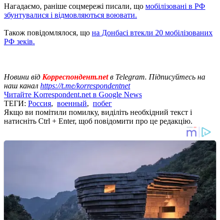
Нагадаємо, раніше соцмережі писали, що
мобілізовані в РФ
збунтувалися і відмовляються воювати.
Також повідомлялося, що
на Донбасі втекли 20 мобілізованих
РФ зеків.
Новини від
Корреспондент.net
в Telegram. Підписуйтесь на
наш канал
https://t.me/korrespondentnet
Читайте Korrespondent.net в Google News
ТЕГИ:
Россия
,
военный
,
побег
Якщо ви помітили помилку, виділіть необхідний текст і
натисніть Ctrl + Enter, щоб повідомити про це редакцію.