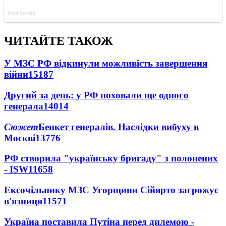
ЧИТАЙТЕ ТАКОЖ
У МЗС РФ відкинули можливість завершення
війни
15187
Другий за день: у РФ поховали ще одного
генерала
14014
Сюжет
Бенкет генералів. Наслідки вибуху в
Москві
13776
РФ створила "українську бригаду" з полонених
- ISW
11658
Ексочільнику МЗС Угорщини Сійярто загрожує
в'язниця
11571
Україна поставила Путіна перед дилемою -