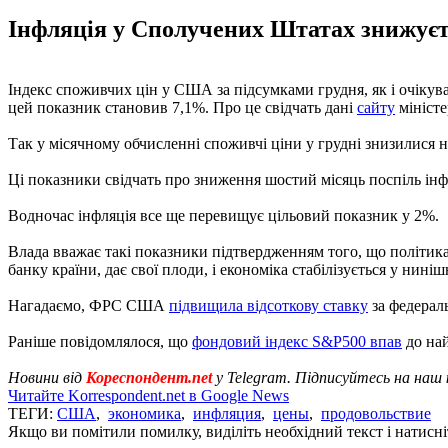
Інфляція у Сполучених Штатах знижуєть
Індекс споживчих цін у США за підсумками грудня, як і очікув
цей показник становив 7,1%. Про це свідчать дані
сайту
міністе
Так у місячному обчисленні споживчі ціни у грудні знизилися н
Ці показники свідчать про зниження шостий місяць поспіль інфл
Водночас інфляція все ще перевищує цільовий показник у 2%.
Влада вважає такі показники підтвердженням того, що політи
банку країни, дає свої плоди, і економіка стабілізується у нині
Нагадаємо, ФРС США
підвищила відсоткову ставку
за федерал
Раніше повідомлялося, що
фондовий індекс S&P500 впав
до най
Новини від
Кореспондент.net
у Telegram. Підписуйтесь на наш
Читайте Korrespondent.net в Google News
ТЕГИ:
США
,
экономика
,
инфляция
,
цены
,
продовольствие
Якщо ви помітили помилку, виділіть необхідний текст і натисніт