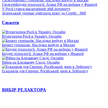
Сюжет
Бенкет генералів. Наслідки вибуху в Москві
Сюжет
Брудні технології. Атаки РФ на вибори у Франції
У Росії стався масштабний збій інтернету
Зеленський уперше здійснить візит до Сербії - ЗМІ
Сюжети
Вторгнення Росії в Україну. Онлайн
Бенкет генералів. Наслідки вибуху в Москві
Брудні технології. Атаки РФ на вибори у Франції
Війна на Близькому Сході. Онлайн
Ескалація для Європи. Російський дрон в Лейпцигу
ВИБІР РЕДАКТОРА