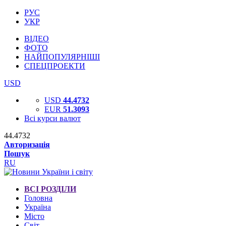
РУС
УКР
ВІДЕО
ФОТО
НАЙПОПУЛЯРНІШІ
СПЕЦПРОЕКТИ
USD
USD
44.4732
EUR
51.3093
Всі курси валют
44.4732
Авторизація
Пошук
RU
ВСІ РОЗДІЛИ
Головна
Україна
Місто
Світ