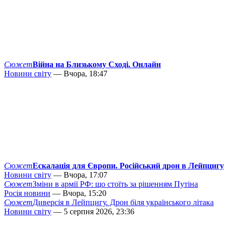
Сюжет
Війна на Близькому Сході. Онлайн
Новини світу
— Вчора, 18:47
Сюжет
Ескалація для Європи. Російський дрон в Лейпцигу
Новини світу
— Вчора, 17:07
Сюжет
Зміни в армії РФ: що стоїть за рішенням Путіна
Росія новини
— Вчора, 15:20
Сюжет
Диверсія в Лейпцигу. Дрон біля українського літака
Новини світу
— 5 серпня 2026, 23:36