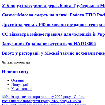
У Білорусі засудили лідера Ляпіса Трубецького М
Сюжет
Масова смерть на пляжі. Робота ППО Росі
Другий за день: у РФ поховали ще одного генерал
ЄС відзавтра змінює правила для чоловіків із Ук
Залужний: Україна не вступить до НАТО
8606
Вибух у ресторані: у Москві таємно поховали ген
Читати коментарі
Новини світу
Останні
Популярні
Коментовані
Росія прагне повторити кризу 2022 року - Сибіга