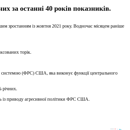
х за останні 40 років показників.
ншим зростанням із жовтня 2021 року. Водночас місяцем раніше
іксованих торік.
ю системою (ФРС) США, яка виконує функції центрального
 річних.
ть із приводу агресивної політики ФРС США.