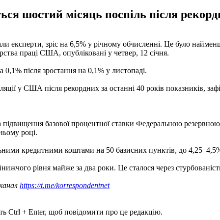
ся шостий місяць поспіль після рекордни
али експерти, зріс на 6,5% у річному обчисленні. Це було найме
рства праці США, опубліковані у четвер, 12 січня.
а 0,1% після зростання на 0,1% у листопаді.
яції у США після рекордних за останні 40 років показників, заф
ка підвищення базової процентної ставки Федеральною резервно
шньому році.
ьними кредитними коштами на 50 базисних пунктів, до 4,25–4,5%
нижчого рівня майже за два роки. Це сталося через стурбованіс
 канал
https://t.me/korrespondentnet
ь Ctrl + Enter, щоб повідомити про це редакцію.