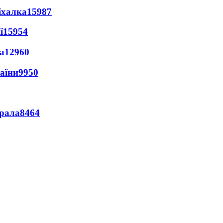
іхалка
15987
ї
15954
а
12960
раїни
9950
ерала
8464