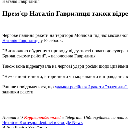
Наталія Гаврилиця
Прем'єр Наталія Гаврилиця також відреа
Чергове падіння ракети на території Молдови під час масованог
Наталія Гаврилиця
у Facebook.
"Висловлюю обурення з приводу відсутності поваги до суверен
Бричанському районі", - наголосила Гаврилиця.
Також вона відреагувала на чергові удари росіян щодо цивільни
"Немає політичного, історичного чи морального виправдання вб
Раніше повідомлялося, що
уламки російської ракети "зачепили"
залишки ракети.
Новини від
Корреспондент.net
в Telegram. Підписуйтесь на наш 
Читайте Korrespondent.net в Google News
Війна Росії з Україною