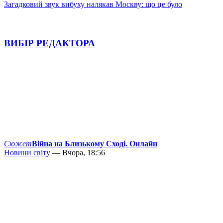
Загадковий звук вибуху налякав Москву: що це було
ВИБІР РЕДАКТОРА
Сюжет
Війна на Близькому Сході. Онлайн
Новини світу
— Вчора, 18:56