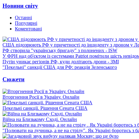
Новини світу
Останні
Популярні
Коментовані
США підозрюють РФ у причетності до інциденту з дроном у Л
РФ створила "українську бригаду" з полонених - ISW
У ФРН над об'єктом із системами Patriot помітили шість невідо
Путін уникає регіонів РФ, куди долітають дрони - ЗМІ
"Пекельні" санкції США для РФ: реакція Зеленського
Сюжети
Вторгнення Росії в Україну. Онлайн
Пекельні санкції. Рішення Сената США
Війна на Близькому Сході. Онлайн
"Полювати на лучника, а не на стрілу". Як Україні боротись з 