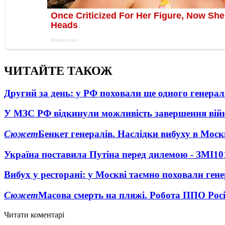
ЧИТАЙТЕ ТАКОЖ
Другий за день: у РФ поховали ще одного генерал
У МЗС РФ відкинули можливість завершення вій
Сюжет
Бенкет генералів. Наслідки вибуху в Моск
Україна поставила Путіна перед дилемою - ЗМІ
10
Вибух у ресторані: у Москві таємно поховали ген
Сюжет
Масова смерть на пляжі. Робота ППО Росі
Читати коментарі