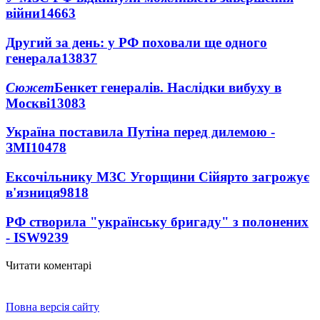
війни
14663
Другий за день: у РФ поховали ще одного
генерала
13837
Сюжет
Бенкет генералів. Наслідки вибуху в
Москві
13083
Україна поставила Путіна перед дилемою -
ЗМІ
10478
Ексочільнику МЗС Угорщини Сійярто загрожує
в'язниця
9818
РФ створила "українську бригаду" з полонених
- ISW
9239
Читати коментарі
Повна версія сайту