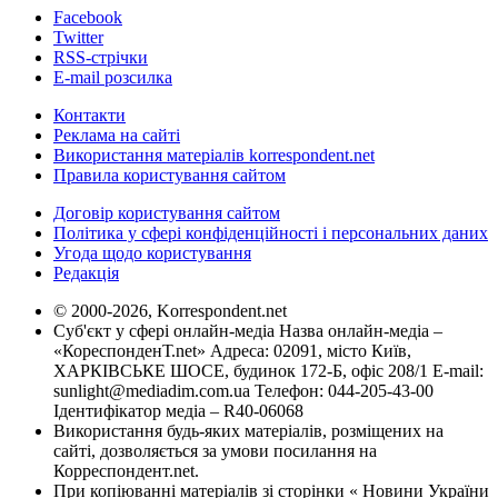
Facebook
Twitter
RSS-стрічки
E-mail розсилка
Контакти
Реклама на сайті
Використання матеріалів korrespondent.net
Правила користування сайтом
Договір користування сайтом
Політика у сфері конфіденційності і персональних даних
Угода щодо користування
Редакція
© 2000-2026, Korrespondent.net
Суб'єкт у сфері онлайн-медіа Назва онлайн-медіа –
«КореспонденТ.net» Адреса: 02091, місто Київ,
ХАРКІВСЬКЕ ШОСЕ, будинок 172-Б, офіс 208/1 E-mail:
sunlight@mediadim.com.ua
Телефон: 044-205-43-00
Ідентифікатор медіа – R40-06068
Використання будь-яких матеріалів, розміщених на
сайті, дозволяється за умови посилання на
Корреспондент.net.
При копіюванні матеріалів зі сторінки « Новини України