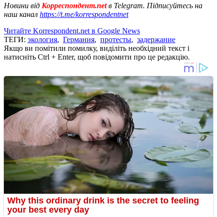
Новини від
Корреспондент.net
в Telegram. Підписуйтесь на
наш канал
https://t.me/korrespondentnet
Читайте Korrespondent.net в Google News
ТЕГИ:
экология
,
Германия
,
протесты
,
задержание
Якщо ви помітили помилку, виділіть необхідний текст і
натисніть Ctrl + Enter, щоб повідомити про це редакцію.