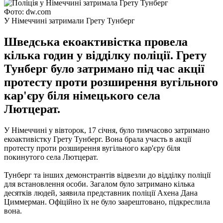
Фото: dw.com
У Німеччині затримали Грету Тунберг
Шведська екоактивістка провела
кілька годин у відділку поліції. Грету
Тунберг було затримано під час акції
протесту проти розширення вугільного
кар'єру біля німецького села
Лютцерат.
У Німеччині у вівторок, 17 січня, було тимчасово затримано
екоактивістку Грету Тунберг. Вона брала участь в акції
протесту проти розширення вугільного кар'єру біля
покинутого села Лютцерат.
Тунберг та інших демонстрантів відвезли до відділку поліції
для встановлення особи. Загалом було затримано кілька
десятків людей, заявила представник поліції Ахена Дана
Циммерман. Офіційно їх не було заарештовано, підкреслила
вона.