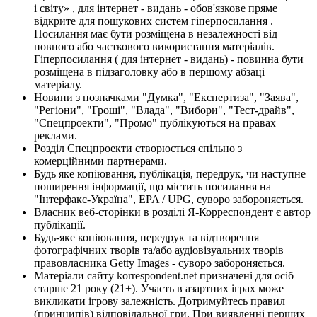
і світу» , для інтернет - видань - обов'язкове пряме
відкрите для пошукових систем гіперпосилання .
Посилання має бути розміщена в незалежності від
повного або часткового використання матеріалів.
Гіперпосилання ( для інтернет - видань) - повинна бути
розміщена в підзаголовку або в першому абзаці
матеріалу.
Новини з позначками "Думка", "Експертиза", "Заява",
"Регіони", "Гроші", "Влада", "Вибори", "Тест-драйв",
"Спецпроекти", "Промо" публікуються на правах
реклами.
Розділ Спецпроекти створюється спільно з
комерційними партнерами.
Будь яке копіювання, публікація, передрук, чи наступне
поширення інформації, що містить посилання на
"Інтерфакс-Україна", EPA / UPG, суворо забороняється.
Власник веб-сторінки в розділі Я-Корреспондент є автор
публікації.
Будь-яке копіювання, передрук та відтворення
фотографічних творів та/або аудіовізуальних творів
правовласника Getty Images - суворо забороняється.
Матеріали сайту korrespondent.net призначені для осіб
старше 21 року (21+). Участь в азартних іграх може
викликати ігрову залежність. Дотримуйтесь правил
(принципів) відповідальної гри. При виявленні перших