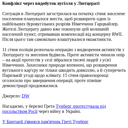
Конфлікт через видобуток вугілля у Лютцераті
Ситуація в Лютцераті загострилася на початку січня: виселене
поселення планувалося знести, щоб розширити один із
найбільших буровугільних розрізів Німеччини Гарцвайлер.
Жителі Лютцерату давно вже покинули цей колишній
населений пункт, отримавши компенсації від концерну RWE.
Після цього там самовільно влаштувалися екоактивісти.
11 січня поліція розпочала операцію з видворення активістів з
Лютцерату та знесення будівель. Проте активісти чинили опір
– на акції протестів у селі зібралися тисячі людей з усієї
Німеччини. Захисники природи впевнені, що розширення
вугільного кар'єру не тільки шкодить довкіллю, а й суперечить
Паризькій угоді щодо клімату. 15 січня правоохоронці
оголосили про завершення операції, проте пізніше
демонстрації продовжилися.
Джерело:
DW
Нагадаємо, у березні Грета
Тунберг протестувала під
посольством Росії
через війну в Україні.
У Британії з'явився пам'ятник Греті Тунберг