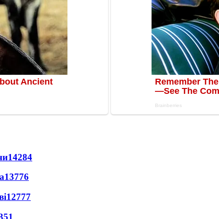
ни
14284
а
13776
ві
12777
351