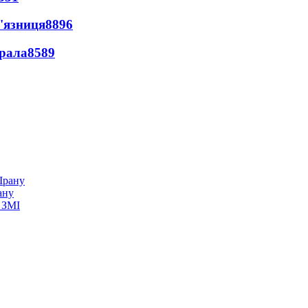
'язниця
8896
ерала
8589
ану
 ЗМІ