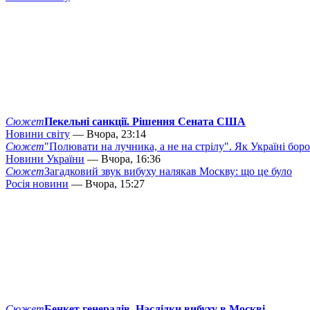
Сюжет
Пекельні санкції. Рішення Сената США
Новини світу
— Вчора, 23:14
Сюжет
"Полювати на лучника, а не на стрілу". Як Україні бор
Новини України
— Вчора, 16:36
Сюжет
Загадковий звук вибуху налякав Москву: що це було
Росія новини
— Вчора, 15:27
Сюжет
Бенкет генералів. Наслідки вибуху в Москві