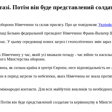
тазі. Потім він буде представлений солда
 оборони Німеччини та склав присягу. Про це повідомляє
Укрінф
палаці Бельвю федеральний президент Німеччини Франк-Вальтер 
 нас. У цьому середовищі нових загроз і геополітичних змін зар
ж Німеччину у час, який усі вважали позаду - час війни та насил
ого Міністерства оборони.
на, як сильна країна в центрі Європи, несе відповідальність не л
и в період загрози та небезпеки, яких Німеччина не знала протя
міжнародні контакти. Для всіх майбутніх викликів та необхідних 
Потім він буде представлений солдатам та керівництву в Міністерс