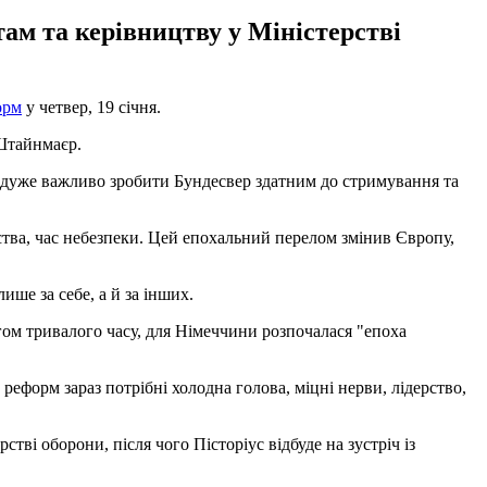
там та керівництву у Міністерстві
орм
у четвер, 19 січня.
Штайнмаєр.
аз дуже важливо зробити Бундесвер здатним до стримування та
ьства, час небезпеки. Цей епохальний перелом змінив Європу,
ише за себе, а й за інших.
гом тривалого часу, для Німеччини розпочалася "епоха
реформ зараз потрібні холодна голова, міцні нерви, лідерство,
тві оборони, після чого Пісторіус відбуде на зустріч із