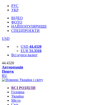
РУС
УКР
ВІДЕО
ФОТО
НАЙПОПУЛЯРНІШІ
СПЕЦПРОЕКТИ
USD
USD
44.4320
EUR
51.3316
Всі курси валют
44.4320
Авторизація
Пошук
RU
ВСІ РОЗДІЛИ
Головна
Україна
Місто
Світ