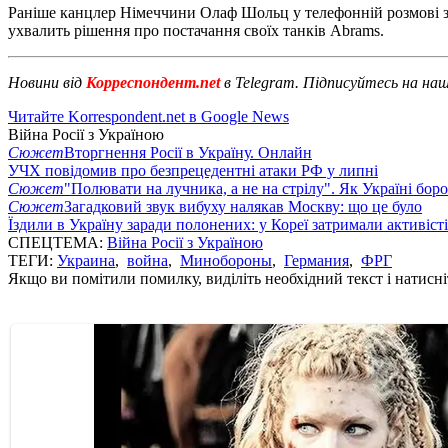
Раніше канцлер Німеччини Олаф Шольц у телефонній розмов
ухвалить рішення про постачання своїх танків Abrams.
Новини від
Корреспондент.net
в Telegram. Підписуйтесь на на
Читайте Korrespondent.net в Google News
Війна Росії з Україною
Сюжет
Вторгнення Росії в Україну. Онлайн
УЧХ повідомив про безпрецедентні атаки РФ у липні
Сюжет
"Полювати на лучника, а не на стрілу". Як Україні бор
Сюжет
Загадковий звук вибуху налякав Москву: що це було
Їздили в Україну заради полонених: у Кореї затримали активіст
СПЕЦТЕМА:
Війна Росії з Україною
ТЕГИ:
Украина
,
война
,
Минобороны
,
Германия
,
ФРГ
Якщо ви помітили помилку, виділіть необхідний текст і натисніт