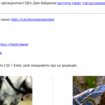
і з президентом США Джо Байденом
висунув умову для постачання
ш канал
https://t.me/korrespondentnet
отись з балістикою
ів
ь Ctrl + Enter, щоб повідомити про це редакцію.