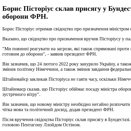
Борис Пісторіус склав присягу у Бундес
оборони ФРН.
Борис Пісторіус отримав свідоцтво про призначення міністром
Вказано, що свідоцтво про призначення вручив Пісторіусу у 
"Ми повинні реагувати на загрози, які також спрямовані проти
готовим до оборони", - заявив президент ФРН.
Він зазначив, що 24 лютого 2022 року занурило Україну, а тако
змінив політику Німеччини, а також змінив завдання федеральн
Штайнмайєр закликав Пісторіуса не гаяти часу, оскільки Німеччи
Штайнмаєр сказав, що Пісторіус обіймає посаду міністра оборон
зустрічного вітру".
Він зазначив, що новому міністру необхідно негайно розпочати 
чітка мова та політичний досвід, додав президент ФРН.
Після вручення свідоцтва Пісторіус склав присягу в Бундестазі. 
головою Пентагону Ллойдом Остіном.