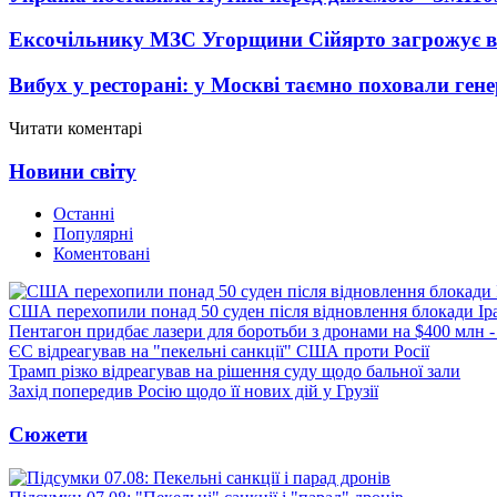
Ексочільнику МЗС Угорщини Сійярто загрожує в
Вибух у ресторані: у Москві таємно поховали ген
Читати коментарі
Новини світу
Останні
Популярні
Коментовані
США перехопили понад 50 суден після відновлення блокади Ір
Пентагон придбає лазери для боротьби з дронами на $400 млн -
ЄС відреагував на "пекельні санкції" США проти Росії
Трамп різко відреагував на рішення суду щодо бальної зали
Захід попередив Росію щодо її нових дій у Грузії
Сюжети