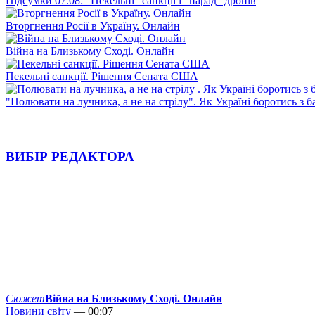
Підсумки 07.08: "Пекельні" санкції і "парад" дронів
Вторгнення Росії в Україну. Онлайн
Війна на Близькому Сході. Онлайн
Пекельні санкції. Рішення Сената США
"Полювати на лучника, а не на стрілу". Як Україні боротись з 
ВИБІР РЕДАКТОРА
Сюжет
Війна на Близькому Сході. Онлайн
Новини світу
— 00:07