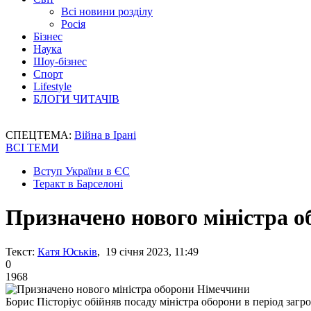
Всі новини розділу
Росія
Бізнес
Наука
Шоу-бізнес
Спорт
Lifestyle
БЛОГИ ЧИТАЧІВ
СПЕЦТЕМА:
Війна в Ірані
ВСІ ТЕМИ
Вступ України в ЄС
Теракт в Барселоні
Призначено нового міністра 
Текст:
Катя Юськів
, 19 січня 2023, 11:49
0
1968
Борис Пісторіус обійняв посаду міністра оборони в період загр