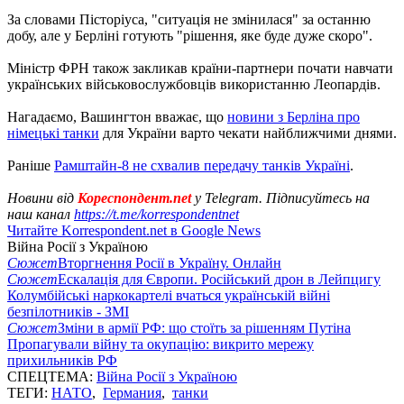
За словами Пісторіуса, "ситуація не змінилася" за останню
добу, але у Берліні готують "рішення, яке буде дуже скоро".
Міністр ФРН також закликав країни-партнери почати навчати
українських військовослужбовців використанню Леопардів.
Нагадаємо, Вашингтон вважає, що
новини з Берліна про
німецькі танки
для України варто чекати найближчими днями.
Раніше
Рамштайн-8 не схвалив передачу танків Україні
.
Новини від
Кореспондент.net
у Telegram. Підписуйтесь на
наш канал
https://t.me/korrespondentnet
Читайте Korrespondent.net в Google News
Війна Росії з Україною
Сюжет
Вторгнення Росії в Україну. Онлайн
Сюжет
Ескалація для Європи. Російський дрон в Лейпцигу
Колумбійські наркокартелі вчаться українській війні
безпілотників - ЗМІ
Сюжет
Зміни в армії РФ: що стоїть за рішенням Путіна
Пропагували війну та окупацію: викрито мережу
прихильників РФ
СПЕЦТЕМА:
Війна Росії з Україною
ТЕГИ:
НАТО
,
Германия
,
танки