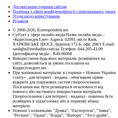
Договір користування сайтом
Політика у сфері конфіденційності і персональних даних
Угода щодо користування
Редакція
© 2000-2026, Korrespondent.net
Суб'єкт у сфері онлайн-медіа Назва онлайн-медіа –
«КореспонденТ.net» Адреса: 02091, місто Київ,
ХАРКІВСЬКЕ ШОСЕ, будинок 172-Б, офіс 208/1 E-mail:
sunlight@mediadim.com.ua
Телефон: 044-205-43-00
Ідентифікатор медіа – R40-06068
Використання будь-яких матеріалів, розміщених на
сайті, дозволяється за умови посилання на
Корреспондент.net.
При копіюванні матеріалів зі сторінки « Новини України
і світу» , для інтернет - видань - обов'язкове пряме
відкрите для пошукових систем гіперпосилання .
Посилання має бути розміщена в незалежності від
повного або часткового використання матеріалів.
Гіперпосилання ( для інтернет - видань) - повинна бути
розміщена в підзаголовку або в першому абзаці
матеріалу.
Новини з позначками "Думка", "Експертиза", "Заява",
"Регіони", "Гроші", "Влада", "Вибори", "Тест-драйв",