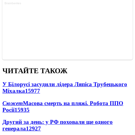
ЧИТАЙТЕ ТАКОЖ
У Білорусі засудили лідера Ляпіса Трубецького
Міхалка
15977
Сюжет
Масова смерть на пляжі. Робота ППО
Росії
15935
Другий за день: у РФ поховали ще одного
генерала
12927