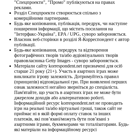
"Спецпроекти", "Промо" публікуються на правах
реклами.
Розділ Спецпроекти створюється спільно з
комерційними партнерами.
Будь яке копіювання, публікація, передрук, чи наступне
поширення інформації, що містить посилання на
"Інтерфакс-Україна", EPA / UPG, суворо забороняється.
Власник веб-сторінки в розділі Я-Корреспондент є автор
публікації.
Будь-яке копіювання, передрук та відтворення
фотографічних творів та/або аудіовізуальних творів
правовласника Getty Images - суворо забороняється.
Матеріали сайту korrespondent.net призначені для осіб
старше 21 року (21+). Участь в азартних іграх може
викликати ігрову залежність. Дотримуйтесь правил
(принципів) відповідальної гри. При виявленні перших
ознак залежності негайно зверніться до спеціаліста.
Пам'ятайте, що участь в азартних іграх не може бути
джерелом доходів або альтернативою роботі.
Інформаційний ресурс korrespondent.net не проводить
ігри на реальні та/або віртуальні гроші, також сайт не
приймає ні в якій формі оплату ставок та інших
платежів, які пов’язані/можуть бути пов’язані з
азартними іграми, букмекерами чи тоталізаторами. Будь-
які матеріали на інформаційному ресурсі