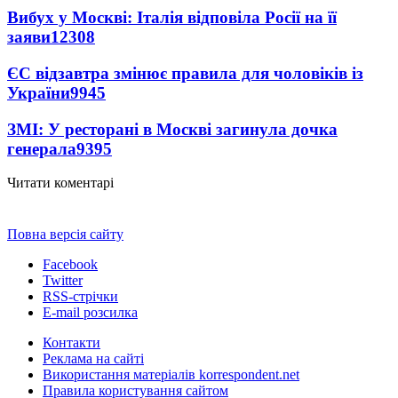
Вибух у Москві: Італія відповіла Росії на її
заяви
12308
ЄС відзавтра змінює правила для чоловіків із
України
9945
ЗМІ: У ресторані в Москві загинула дочка
генерала
9395
Читати коментарі
Повна версія сайту
Facebook
Twitter
RSS-стрічки
E-mail розсилка
Контакти
Реклама на сайті
Використання матеріалів korrespondent.net
Правила користування сайтом