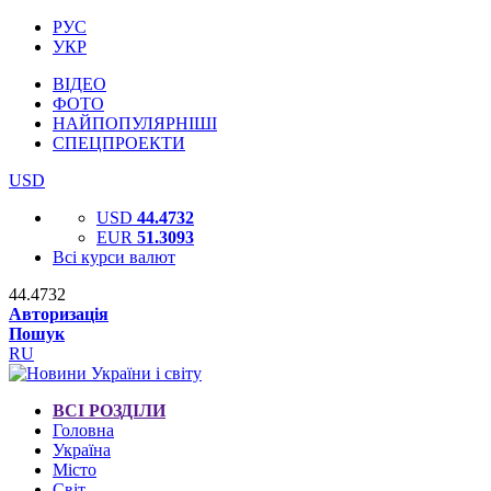
РУС
УКР
ВІДЕО
ФОТО
НАЙПОПУЛЯРНІШІ
СПЕЦПРОЕКТИ
USD
USD
44.4732
EUR
51.3093
Всі курси валют
44.4732
Авторизація
Пошук
RU
ВСІ РОЗДІЛИ
Головна
Україна
Місто
Світ