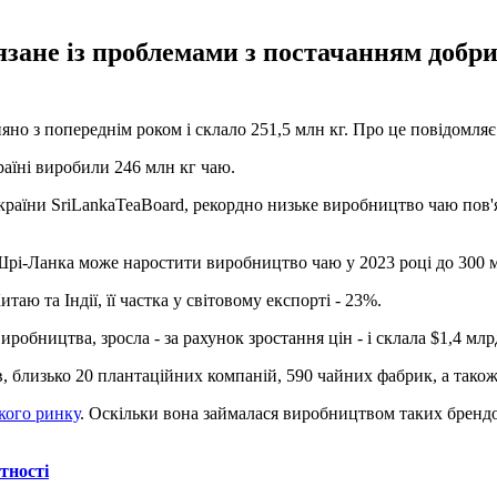
ане із проблемами з постачанням добрив
но з попереднім роком і склало 251,5 млн кг. Про це повідомля
раїні виробили 246 млн кг чаю.
країни SriLankaTeaBoard, рекордно низьке виробництво чаю пов'я
 Шрі-Ланка може наростити виробництво чаю у 2023 році до 300 м
таю та Індії, її частка у світовому експорті - 23%.
робництва, зросла - за рахунок зростання цін - і склала $1,4 млр
в, близько 20 плантаційних компаній, 590 чайних фабрик, а також
ького ринку
. Оскільки вона займалася виробництвом таких брендов
тності