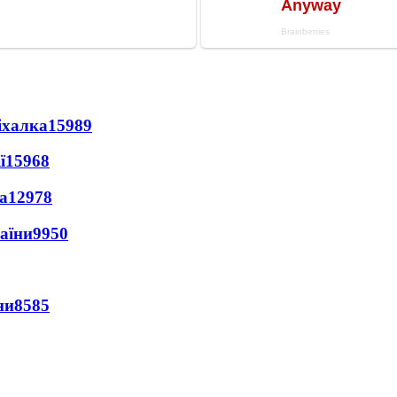
іхалка
15989
ї
15968
а
12978
раїни
9950
ни
8585