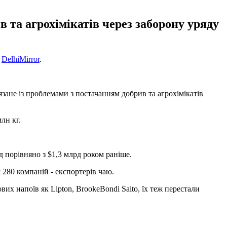
 та агрохімікатів через заборону уряду
є
DelhiMirror
.
зане із проблемами з постачанням добрив та агрохімікатів
лн кг.
д порівняно з $1,3 млрд роком раніше.
 280 компаній - експортерів чаю.
их напоїв як Lipton, BrookeBondі Saito, їх теж перестали