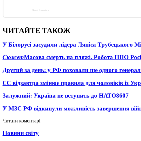
ЧИТАЙТЕ ТАКОЖ
У Білорусі засудили лідера Ляпіса Трубецького М
Сюжет
Масова смерть на пляжі. Робота ППО Росі
Другий за день: у РФ поховали ще одного генерал
ЄС відзавтра змінює правила для чоловіків із Ук
Залужний: Україна не вступить до НАТО
8607
У МЗС РФ відкинули можливість завершення вій
Читати коментарі
Новини світу