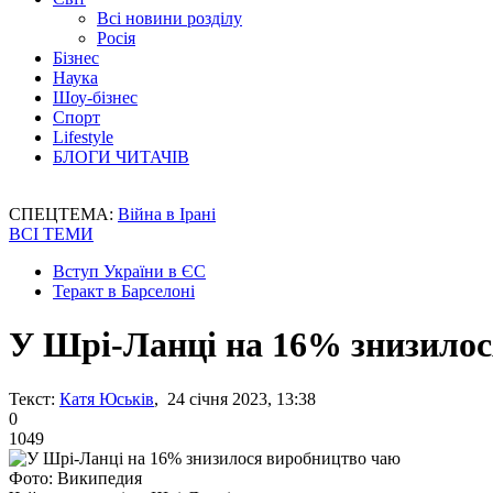
Всі новини розділу
Росія
Бізнес
Наука
Шоу-бізнес
Спорт
Lifestyle
БЛОГИ ЧИТАЧІВ
СПЕЦТЕМА:
Війна в Ірані
ВСІ ТЕМИ
Вступ України в ЄС
Теракт в Барселоні
У Шрі-Ланці на 16% знизило
Текст:
Катя Юськів
, 24 січня 2023, 13:38
0
1049
Фото: Википедия