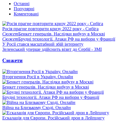
Останні
Популярні
Коментовані
Росія прагне повторити кризу 2022 року - Сибіга
Сюжет
Бенкет генералів. Наслідки вибуху в Москві
Сюжет
Брудні технології. Атаки РФ на вибори у Франції
У Росії стався масштабний збій інтернету
Зеленський уперше здійснить візит до Сербії - ЗМІ
Сюжети
Вторгнення Росії в Україну. Онлайн
Бенкет генералів. Наслідки вибуху в Москві
Брудні технології. Атаки РФ на вибори у Франції
Війна на Близькому Сході. Онлайн
Ескалація для Європи. Російський дрон в Лейпцигу