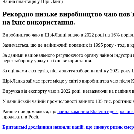
Чайна плантація у Шрі-Ланці
Рекордно низьке виробництво чаю пов'яз
на їхнє використання.
Виробництво чаю в Шрі-Ланці впало в 2022 році на 16% порівня
Зазначається, що це найнижчий показник із 1995 року - тоді в к
За даними національного регулюючого органу чайної індустрії 
через заборону уряду на їхнє використання.
За оцінками експертів, після зняття заборони влітку 2022 року
Шрі-Ланка займає третє місце у світі з виробництва чаю після Ки
Виручка від експорту чаю в 2022 році, незважаючи на падіння ви
У ланкійській чайній промисловості зайнято 135 тис. робітникі
Раніше повідомлялося, що
чайна компанія Ekaterra йде з російс
продавати в Росії.
Британські дослідники назвали напій, що знижує ризик смер