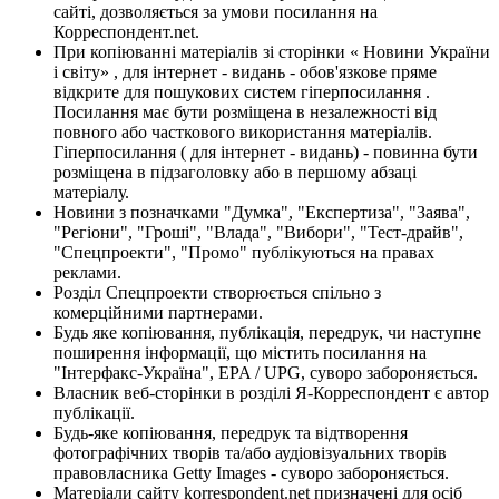
сайті, дозволяється за умови посилання на
Корреспондент.net.
При копіюванні матеріалів зі сторінки « Новини України
і світу» , для інтернет - видань - обов'язкове пряме
відкрите для пошукових систем гіперпосилання .
Посилання має бути розміщена в незалежності від
повного або часткового використання матеріалів.
Гіперпосилання ( для інтернет - видань) - повинна бути
розміщена в підзаголовку або в першому абзаці
матеріалу.
Новини з позначками "Думка", "Експертиза", "Заява",
"Регіони", "Гроші", "Влада", "Вибори", "Тест-драйв",
"Спецпроекти", "Промо" публікуються на правах
реклами.
Розділ Спецпроекти створюється спільно з
комерційними партнерами.
Будь яке копіювання, публікація, передрук, чи наступне
поширення інформації, що містить посилання на
"Інтерфакс-Україна", EPA / UPG, суворо забороняється.
Власник веб-сторінки в розділі Я-Корреспондент є автор
публікації.
Будь-яке копіювання, передрук та відтворення
фотографічних творів та/або аудіовізуальних творів
правовласника Getty Images - суворо забороняється.
Матеріали сайту korrespondent.net призначені для осіб