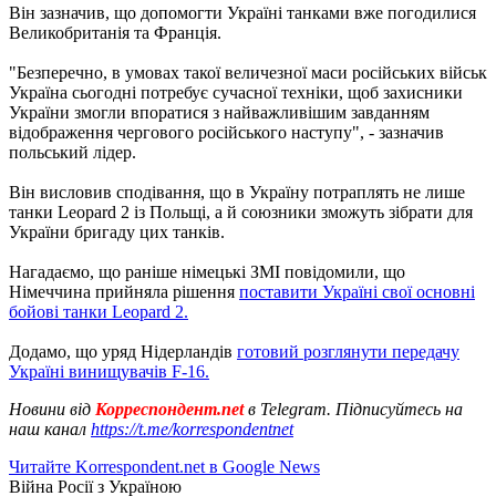
Він зазначив, що допомогти Україні танками вже погодилися
Великобританія та Франція.
"Безперечно, в умовах такої величезної маси російських військ
Україна сьогодні потребує сучасної техніки, щоб захисники
України змогли впоратися з найважливішим завданням
відображення чергового російського наступу", - зазначив
польський лідер.
Він висловив сподівання, що в Україну потраплять не лише
танки Leopard 2 із Польщі, а й союзники зможуть зібрати для
України бригаду цих танків.
Нагадаємо, що раніше німецькі ЗМІ повідомили, що
Німеччина прийняла рішення
поставити Україні свої основні
бойові танки Leopard 2.
Додамо, що уряд Нідерландів
готовий розглянути передачу
Україні винищувачів F-16.
Новини від
Корреспондент.net
в Telegram. Підписуйтесь на
наш канал
https://t.me/korrespondentnet
Читайте Korrespondent.net в Google News
Війна Росії з Україною