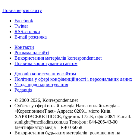
Повна версія сайту
Facebook
Twitter
RSS-стрічки
E-mail розсилка
Контакти
Реклама на сайті
Використання матеріалів korrespondent.net
Правила користування сайтом
Договір користування сайтом
Політика у сфері конфіденційності і персональних даних
Угода щодо користування
Редакція
© 2000-2026, Korrespondent.net
Суб'єкт у сфері онлайн-медіа Назва онлайн-медіа –
«КореспонденТ.net» Адреса: 02091, місто Київ,
ХАРКІВСЬКЕ ШОСЕ, будинок 172-Б, офіс 208/1 E-mail:
sunlight@mediadim.com.ua
Телефон: 044-205-43-00
Ідентифікатор медіа – R40-06068
Використання будь-яких матеріалів, розміщених на