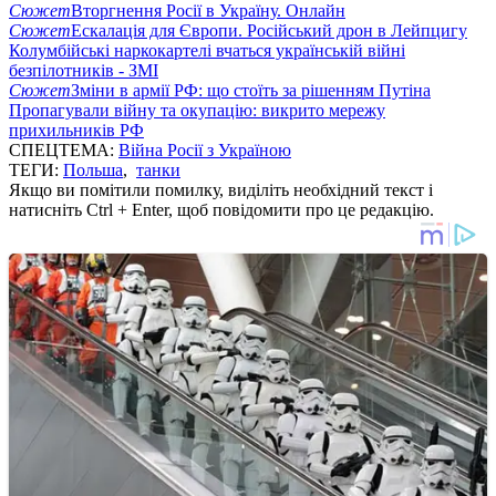
Сюжет
Вторгнення Росії в Україну. Онлайн
Сюжет
Ескалація для Європи. Російський дрон в Лейпцигу
Колумбійські наркокартелі вчаться українській війні
безпілотників - ЗМІ
Сюжет
Зміни в армії РФ: що стоїть за рішенням Путіна
Пропагували війну та окупацію: викрито мережу
прихильників РФ
СПЕЦТЕМА:
Війна Росії з Україною
ТЕГИ:
Польша
,
танки
Якщо ви помітили помилку, виділіть необхідний текст і
натисніть Ctrl + Enter, щоб повідомити про це редакцію.