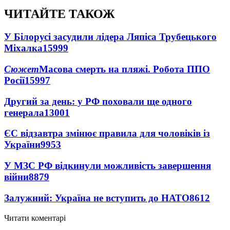
ЧИТАЙТЕ ТАКОЖ
У Білорусі засудили лідера Ляпіса Трубецького
Міхалка
15999
Сюжет
Масова смерть на пляжі. Робота ППО
Росії
15997
Другий за день: у РФ поховали ще одного
генерала
13001
ЄС відзавтра змінює правила для чоловіків із
України
9953
У МЗС РФ відкинули можливість завершення
війни
8879
Залужний: Україна не вступить до НАТО
8612
Читати коментарі