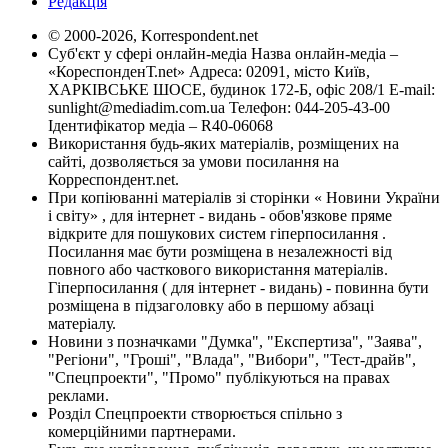
Редакція
© 2000-2026, Korrespondent.net
Суб'єкт у сфері онлайн-медіа Назва онлайн-медіа –
«КореспонденТ.net» Адреса: 02091, місто Київ,
ХАРКІВСЬКЕ ШОСЕ, будинок 172-Б, офіс 208/1 E-mail:
sunlight@mediadim.com.ua
Телефон: 044-205-43-00
Ідентифікатор медіа – R40-06068
Використання будь-яких матеріалів, розміщених на
сайті, дозволяється за умови посилання на
Корреспондент.net.
При копіюванні матеріалів зі сторінки « Новини України
і світу» , для інтернет - видань - обов'язкове пряме
відкрите для пошукових систем гіперпосилання .
Посилання має бути розміщена в незалежності від
повного або часткового використання матеріалів.
Гіперпосилання ( для інтернет - видань) - повинна бути
розміщена в підзаголовку або в першому абзаці
матеріалу.
Новини з позначками "Думка", "Експертиза", "Заява",
"Регіони", "Гроші", "Влада", "Вибори", "Тест-драйв",
"Спецпроекти", "Промо" публікуються на правах
реклами.
Розділ Спецпроекти створюється спільно з
комерційними партнерами.