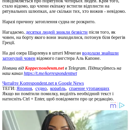
повідомляється про порятунок чотирьох людей. Крім того,
стало відомо, що члени екіпажу встигли відплисти на
рятувальних шлюпках, але скільки тих, хто вижив - невідомо.
Наразі причину затоплення судна не розкрито.
Нагадаємо,
десятки людей зникли безвісти
після того, як
човен, на борту якого вони знаходилися, потонув біля берегів
Греції.
На дні озера Шарлевуа в штаті Мічиган
водолази знайшли
затонулий човен
відомого гангстера Аль Капоне.
Новини від
Корреспондент.net
в Telegram. Підписуйтесь на
наш канал
https://t.me/korrespondentnet
Читайте Korrespondent.net в Google News
ТЕГИ:
Япония
,
судно
,
корабль
,
спаение утопающих
Якщо ви помітили помилку, виділіть необхідний текст і
натисніть Ctrl + Enter, щоб повідомити про це редакцію.