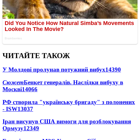
ЧИТАЙТЕ ТАКОЖ
У Молдові пролунав потужний вибух
14390
Сюжет
Бенкет генералів. Наслідки вибуху в
Москві
14066
РФ створила "українську бригаду" з полонених
- ISW
13037
Іран висунув США вимоги для розблокування
Ормузу
12349