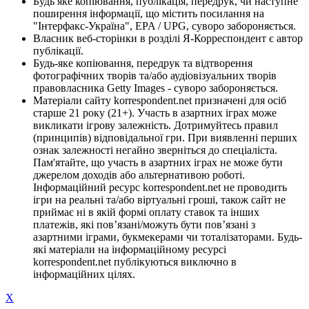
Будь яке копіювання, публікація, передрук, чи наступне
поширення інформації, що містить посилання на
"Інтерфакс-Україна", EPA / UPG, суворо забороняється.
Власник веб-сторінки в розділі Я-Корреспондент є автор
публікації.
Будь-яке копіювання, передрук та відтворення
фотографічних творів та/або аудіовізуальних творів
правовласника Getty Images - суворо забороняється.
Матеріали сайту korrespondent.net призначені для осіб
старше 21 року (21+). Участь в азартних іграх може
викликати ігрову залежність. Дотримуйтесь правил
(принципів) відповідальної гри. При виявленні перших
ознак залежності негайно зверніться до спеціаліста.
Пам'ятайте, що участь в азартних іграх не може бути
джерелом доходів або альтернативою роботі.
Інформаційний ресурс korrespondent.net не проводить
ігри на реальні та/або віртуальні гроші, також сайт не
приймає ні в якій формі оплату ставок та інших
платежів, які пов’язані/можуть бути пов’язані з
азартними іграми, букмекерами чи тоталізаторами. Будь-
які матеріали на інформаційному ресурсі
korrespondent.net публікуються виключно в
інформаційних цілях.
X