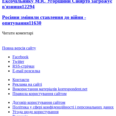
Ексочільнику МЗС Угорщини Сійярто загрожує
в'язниця
12294
Росіяни змінили ставлення до війни -
опитування
11630
Читати коментарі
Повна версія сайту
Facebook
Twitter
RSS-стрічки
E-mail розсилка
Контакти
Реклама на сайті
Використання матеріалів korrespondent.net
Правила користування сайтом
Договір користування сайтом
Політика у сфері конфіденційності і персональних даних
Угода щодо користування