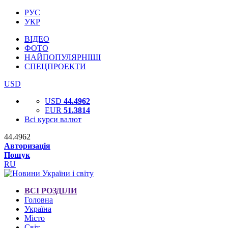
РУС
УКР
ВІДЕО
ФОТО
НАЙПОПУЛЯРНІШІ
СПЕЦПРОЕКТИ
USD
USD
44.4962
EUR
51.3814
Всі курси валют
44.4962
Авторизація
Пошук
RU
ВСІ РОЗДІЛИ
Головна
Україна
Місто
Світ