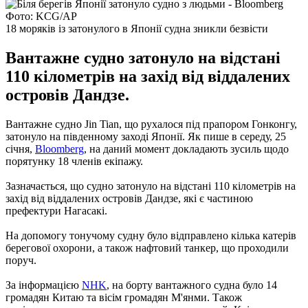
Фото: KCG/AP
18 моряків із затонулого в Японії судна зникли безвісти
Вантажне судно затонуло на відстані
110 кілометрів на захід від віддалених
островів Дандзе.
Вантажне судно Jin Tian, що рухалося під прапором Гонконгу,
затонуло на південному заході Японії. Як пише в середу, 25
січня,
Bloomberg
, на даний момент докладають зусиль щодо
порятунку 18 членів екіпажу.
Зазначається, що судно затонуло на відстані 110 кілометрів на
захід від віддалених островів Дандзе, які є частиною
префектури Нагасакі.
На допомогу тонучому судну було відправлено кілька катерів
берегової охорони, а також нафтовий танкер, що проходили
поруч.
За інформацією
NHK
, на борту вантажного судна було 14
громадян Китаю та вісім громадян М'янми. Також