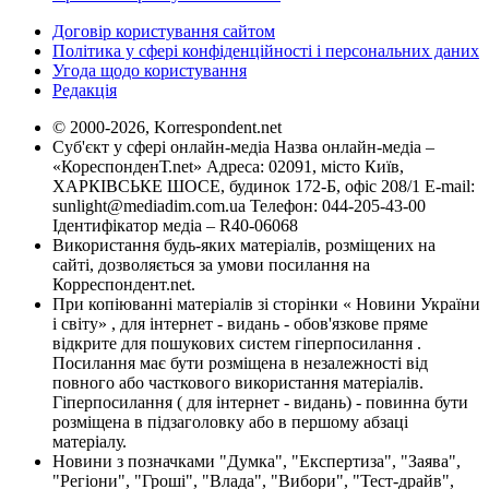
Договір користування сайтом
Політика у сфері конфіденційності і персональних даних
Угода щодо користування
Редакція
© 2000-2026, Korrespondent.net
Суб'єкт у сфері онлайн-медіа Назва онлайн-медіа –
«КореспонденТ.net» Адреса: 02091, місто Київ,
ХАРКІВСЬКЕ ШОСЕ, будинок 172-Б, офіс 208/1 E-mail:
sunlight@mediadim.com.ua
Телефон: 044-205-43-00
Ідентифікатор медіа – R40-06068
Використання будь-яких матеріалів, розміщених на
сайті, дозволяється за умови посилання на
Корреспондент.net.
При копіюванні матеріалів зі сторінки « Новини України
і світу» , для інтернет - видань - обов'язкове пряме
відкрите для пошукових систем гіперпосилання .
Посилання має бути розміщена в незалежності від
повного або часткового використання матеріалів.
Гіперпосилання ( для інтернет - видань) - повинна бути
розміщена в підзаголовку або в першому абзаці
матеріалу.
Новини з позначками "Думка", "Експертиза", "Заява",
"Регіони", "Гроші", "Влада", "Вибори", "Тест-драйв",