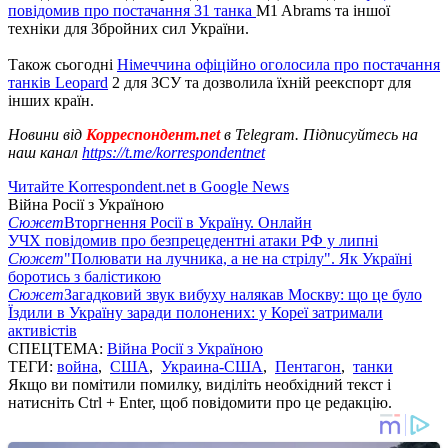
повідомив про постачання 31 танка
M1 Abrams та іншої
техніки для Збройних сил України.
Також сьогодні
Німеччина офіційно оголосила про постачання
танків Leopard
2 для ЗСУ та дозволила їхній реекспорт для
інших країн.
Новини від
Корреспондент.net
в Telegram. Підписуйтесь на
наш канал
https://t.me/korrespondentnet
Читайте Korrespondent.net в Google News
Війна Росії з Україною
Сюжет
Вторгнення Росії в Україну. Онлайн
УЧХ повідомив про безпрецедентні атаки РФ у липні
Сюжет
"Полювати на лучника, а не на стрілу". Як Україні
боротись з балістикою
Сюжет
Загадковий звук вибуху налякав Москву: що це було
Їздили в Україну заради полонених: у Кореї затримали
активістів
СПЕЦТЕМА:
Війна Росії з Україною
ТЕГИ:
война
,
США
,
Украина-США
,
Пентагон
,
танки
Якщо ви помітили помилку, виділіть необхідний текст і
натисніть Ctrl + Enter, щоб повідомити про це редакцію.