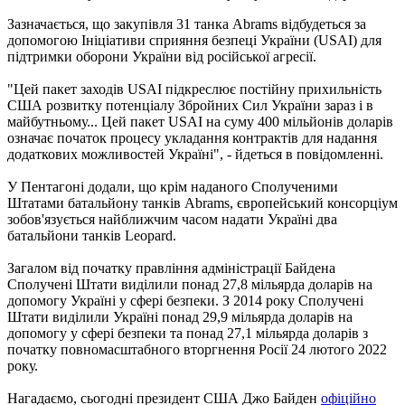
Зазначається, що закупівля 31 танка Abrams відбудеться за
допомогою Ініціативи сприяння безпеці України (USAI) для
підтримки оборони України від російської агресії.
"Цей пакет заходів USAI підкреслює постійну прихильність
США розвитку потенціалу Збройних Сил України зараз і в
майбутньому... Цей пакет USAI на суму 400 мільйонів доларів
означає початок процесу укладання контрактів для надання
додаткових можливостей Україні", - йдеться в повідомленні.
У Пентагоні додали, що крім наданого Сполученими
Штатами батальйону танків Abrams, європейський консорціум
зобов'язується найближчим часом надати Україні два
батальйони танків Leopard.
Загалом від початку правління адміністрації Байдена
Сполучені Штати виділили понад 27,8 мільярда доларів на
допомогу Україні у сфері безпеки. З 2014 року Сполучені
Штати виділили Україні понад 29,9 мільярда доларів на
допомогу у сфері безпеки та понад 27,1 мільярда доларів з
початку повномасштабного вторгнення Росії 24 лютого 2022
року.
Нагадаємо, сьогодні президент США Джо Байден
офіційно