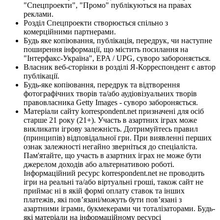
"Спецпроекти", "Промо" публікуються на правах
реклами.
Розділ Спецпроекти створюється спільно з
комерційними партнерами.
Будь яке копіювання, публікація, передрук, чи наступне
поширення інформації, що містить посилання на
"Інтерфакс-Україна", EPA / UPG, суворо забороняється.
Власник веб-сторінки в розділі Я-Корреспондент є автор
публікації.
Будь-яке копіювання, передрук та відтворення
фотографічних творів та/або аудіовізуальних творів
правовласника Getty Images - суворо забороняється.
Матеріали сайту korrespondent.net призначені для осіб
старше 21 року (21+). Участь в азартних іграх може
викликати ігрову залежність. Дотримуйтесь правил
(принципів) відповідальної гри. При виявленні перших
ознак залежності негайно зверніться до спеціаліста.
Пам'ятайте, що участь в азартних іграх не може бути
джерелом доходів або альтернативою роботі.
Інформаційний ресурс korrespondent.net не проводить
ігри на реальні та/або віртуальні гроші, також сайт не
приймає ні в якій формі оплату ставок та інших
платежів, які пов’язані/можуть бути пов’язані з
азартними іграми, букмекерами чи тоталізаторами. Будь-
які матеріали на інформаційному ресурсі