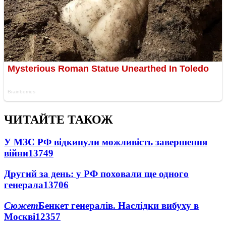
ЧИТАЙТЕ ТАКОЖ
У МЗС РФ відкинули можливість завершення
війни
13749
Другий за день: у РФ поховали ще одного
генерала
13706
Сюжет
Бенкет генералів. Наслідки вибуху в
Москві
12357