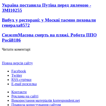
Україна поставила Путіна перед дилемою -
ЗМІ
10255
Вибух у ресторані: у Москві таємно поховали
генерала
8572
Сюжет
Масова смерть на пляжі. Робота ППО
Росії
8186
Читати коментарі
Повна версія сайту
Facebook
Twitter
RSS-стрічки
E-mail розсилка
Контакти
Реклама на сайті
Використання матеріалів korrespondent.net
Правила користування сайтом