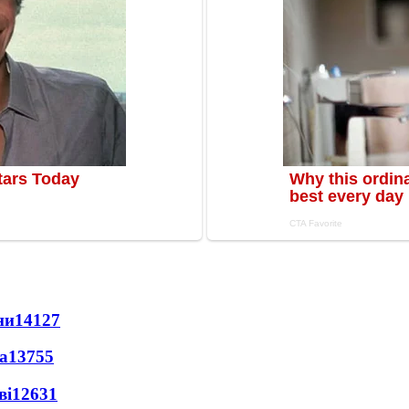
ни
14127
а
13755
ві
12631