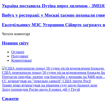
Україна поставила Путіна перед дилемою - ЗМІ
10
Вибух у ресторані: у Москві таємно поховали ген
Ексочільнику МЗС Угорщини Сійярто загрожує в
Читати коментарі
Новини світу
Останні
Популярні
Коментовані
США перехопили понад 50 суден після відновлення блокади Ір
Пентагон придбає лазери для боротьби з дронами на $400 млн -
ЄС відреагував на "пекельні санкції" США проти Росії
Трамп різко відреагував на рішення суду щодо бальної зали
Захід попередив Росію щодо її нових дій у Грузії
Сюжети