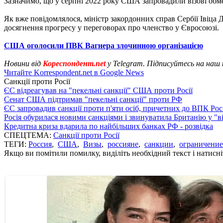
Зазначимо, що у серпні 2022 року США запровадили візові обме
Як вже повідомлялося, міністр закордонних справ Сербії Івіца
досягнення прогресу у переговорах про членство у Євросоюзі.
США оголосили ПВК Вагнера злочинною організацією
Новини від
Кореспондент.net
у Telegram. Підписуйтесь на наш
Читайте Korrespondent.net в Google News
Санкції проти Росії
ЄС відреагував на "пекельні санкції" США проти Росії
Сенат США підтримав "пекельні санкції" проти РФ
ЄС запровадив санкції проти п'яти осіб, причетних до ВПК Росі
Росія обурилася новими санкціями і звинуватила Британію у "в
Кредитна криза вдарила по найбільших банках РФ - розвідка
СПЕЦТЕМА:
Санкції проти Росії
ТЕГИ:
Россия
,
США
,
Визы
,
россияне
,
санкции
,
ограничение
Якщо ви помітили помилку, виділіть необхідний текст і натисніт