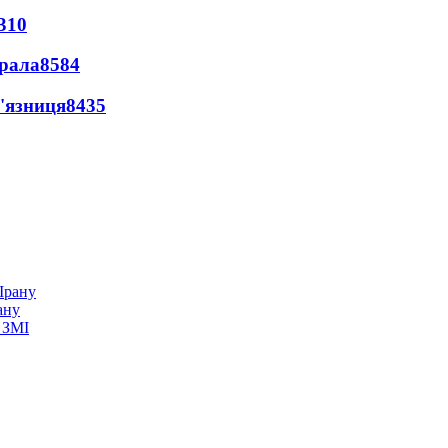
310
ерала
8584
'язниця
8435
ану
 ЗМІ