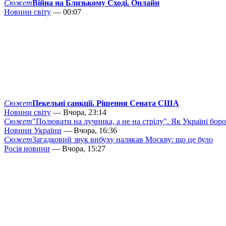
Сюжет
Війна на Близькому Сході. Онлайн
Новини світу
— 00:07
Сюжет
Пекельні санкції. Рішення Сената США
Новини світу
— Вчора, 23:14
Сюжет
"Полювати на лучника, а не на стрілу". Як Україні бор
Новини України
— Вчора, 16:36
Сюжет
Загадковий звук вибуху налякав Москву: що це було
Росія новини
— Вчора, 15:27