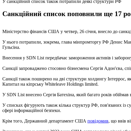
У санкційний список також потрапили деякі структури РФ
Санкційний список поповнили ще 17 рос
Міністерство фінансів США у четвер, 26 січня, внесло до санкц
У нього потрапили, зокрема, глава мінпромторгу РФ Денис Ма
Гульсіна.
Внесення у SDN List передбачає замороження активів і заборону
Санкції запроваджено стосовно бізнесмена Сергія Адон'єва, сп
Санкції також поширено на дві структури холдингу Інтеррос, я
Капитал на кіпрську Whiteleave Holdings limited.
У SDN List внесено Сергія Батехіна, який багато років обіймав
У списках фігурують також кілька структур РФ, пов'язаних із с
сфері інформаційної безпеки.
Крім того, Державний департамент США
повідомив
, що ввів 