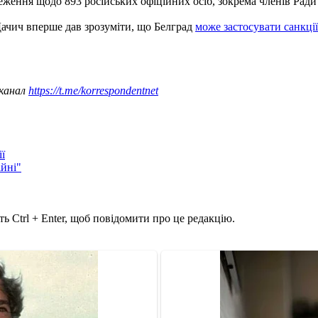
ження щодо 893 російських офіційних осіб, зокрема членів Ради
 Дачич вперше дав зрозуміти, що Белград
може застосувати санкції
 канал
https://t.me/korrespondentnet
ї
ійні"
ь Ctrl + Enter, щоб повідомити про це редакцію.