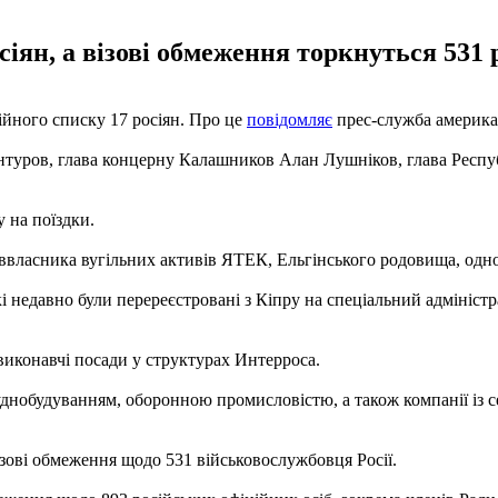
іян, а візові обмеження торкнуться 531 
ійного списку 17 росіян. Про це
повідомляє
прес-служба америка
нтуров, глава концерну Калашников Алан Лушніков, глава Респу
 на поїздки.
іввласника вугільних активів ЯТЕК, Ельгінського родовища, одно
кі недавно були перереєстровані з Кіпру на спеціальний адмініс
 виконавчі посади у структурах Интерроса.
уднобудуванням, оборонною промисловістю, а також компанії із с
візові обмеження щодо 531 військовослужбовця Росії.